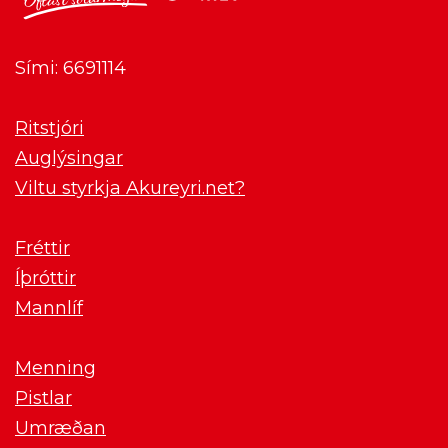
Sími: 6691114
Ritstjóri
Auglýsingar
Viltu styrkja Akureyri.net?
Fréttir
Íþróttir
Mannlíf
Menning
Pistlar
Umræðan