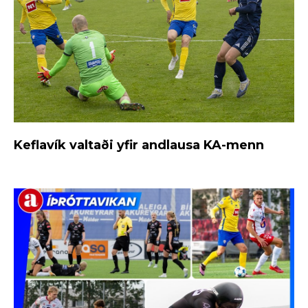
Keflavík valtaði yfir andlausa KA-menn