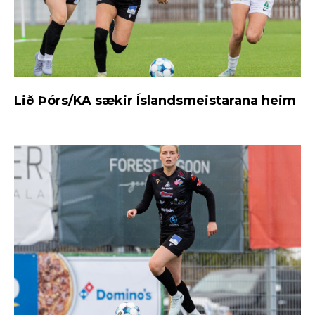
Lið Þórs/KA sækir Íslandsmeistarana heim