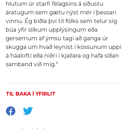
hlutum úr starfi félagsins á síðustu
áratugum sem gætu nýst mér í þessari
vinnu. Ég biðla því til fólks sem telur sig
búa yfir slíkum upplýsingum eða
gersemum af ýmsu tagi að ganga úr
skugga um hvað leynist í kössunum uppi
á háalofti eða niðri í kjallara og hafa síðan
samband við mig.“
TIL BAKA Í YFIRLIT