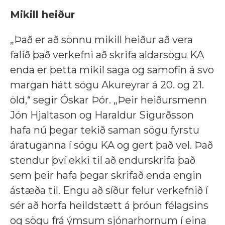
Mikill heiður
„Það er að sönnu mikill heiður að vera
falið það verkefni að skrifa aldarsögu KA
enda er þetta mikil saga og samofin á svo
margan hátt sögu Akureyrar á 20. og 21.
öld,“ segir Óskar Þór. „Þeir heiðursmenn
Jón Hjaltason og Haraldur Sigurðsson
hafa nú þegar tekið saman sögu fyrstu
áratuganna í sögu KA og gert það vel. Það
stendur því ekki til að endurskrifa það
sem þeir hafa þegar skrifað enda engin
ástæða til. Engu að síður felur verkefnið í
sér að horfa heildstætt á þróun félagsins
og sögu frá ýmsum sjónarhornum í eina