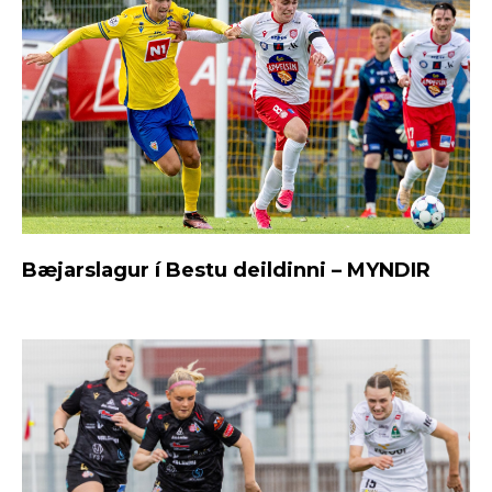
Bæjarslagur í Bestu deildinni – MYNDIR