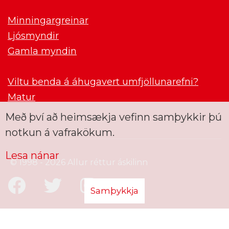
Minningargreinar
Ljósmyndir
Gamla myndin
Viltu benda á áhugavert umfjöllunarefni?
Matur
Með því að heimsækja vefinn samþykkir þú
notkun á vafrakökum.
Lesa nánar
© 1998 - 2026 Allur réttur áskilinn
Samþykkja