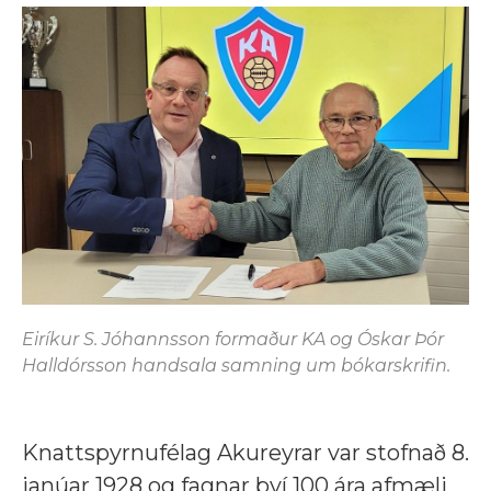
Eiríkur S. Jóhannsson formaður KA og Óskar Þór
Halldórsson handsala samning um bókarskrifin.
Knattspyrnufélag Akureyrar var stofnað 8.
janúar 1928 og fagnar því 100 ára afmæli