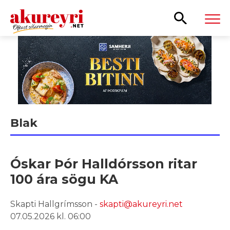
Leita
Blak
Óskar Þór Halldórsson ritar
100 ára sögu KA
Skapti Hallgrímsson -
skapti@akureyri.net
07.05.2026 kl. 06:00