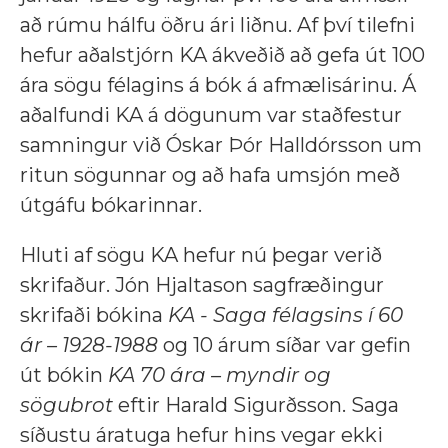
að rúmu hálfu öðru ári liðnu. Af því tilefni
hefur aðalstjórn KA ákveðið að gefa út 100
ára sögu félagins á bók á afmælisárinu. Á
aðalfundi KA á dögunum var staðfestur
samningur við Óskar Þór Halldórsson um
ritun sögunnar og að hafa umsjón með
útgáfu bókarinnar.
Hluti af sögu KA hefur nú þegar verið
skrifaður. Jón Hjaltason sagfræðingur
skrifaði bókina
KA - Saga félagsins í 60
ár – 1928-1988
og 10 árum síðar var gefin
út bókin
KA 70 ára – myndir og
sögubrot
eftir Harald Sigurðsson. Saga
síðustu áratuga hefur hins vegar ekki