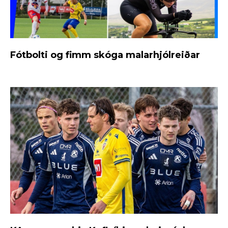
Fótbolti og fimm skóga malarhjólreiðar