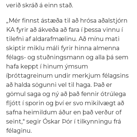
verið skráð á einn stað.
„Mér finnst ástæða til að hrósa aðalstjórn
KA fyrir að ákveða að fara í þessa vinnu í
tilefni af aldarafmælinu. Að mínu mati
skiptir miklu máli fyrir hinna almenna
félags- og stuðningsmann og alla þá sem
hafa keppt í hinum ýmsum
íþróttagreinum undir merkjum félagsins
að halda sögunni vel til haga. Það er
gömul saga og ný að það fennir ótrúlega
fljótt í sporin og því er svo mikilvægt að
safna heimildum áður en það verður of
seint,“ segir Óskar Þór í tilkynningu frá
félaginu.