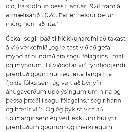
öld, frá stofnun þess í janúar 1928 fram á
afmælisárið 2028. Þar er heldur betur í
mörg horn að líta.“
Óskar segir það tilhlökkunarefni að takast
á við verkefnið „og leitast við að gefa
mynd af hundrað ára sögu félagsins í máli
og myndum. Til viðbótar við fyrirliggjandi
prentuð gögn mun ég leita fanga hjá
fjölda fólks sem ég veit að býr yfir
áhugaverðum upplýsingum um hina og
þessa þræði í sögu félagsins,“ segir hann
og bætir við: „Og ég þykist vita að
fjölmargir sem ég veit ekki um búi yfir
prentuðum gögnum og merkilegum