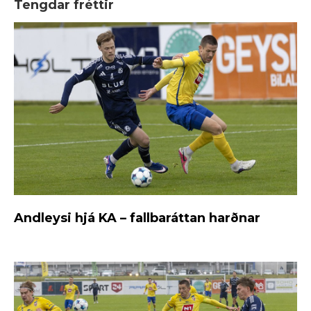
Tengdar fréttir
Andleysi hjá KA – fallbaráttan harðnar