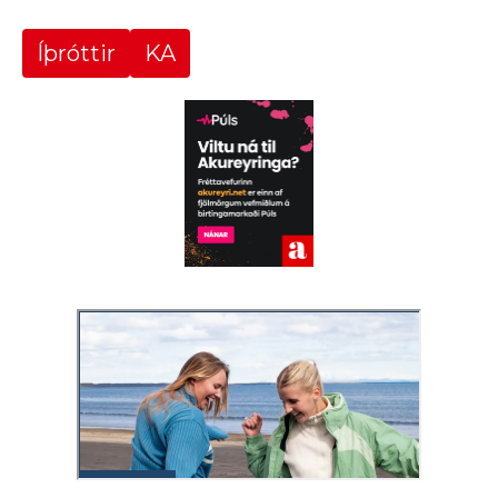
Íþróttir
KA