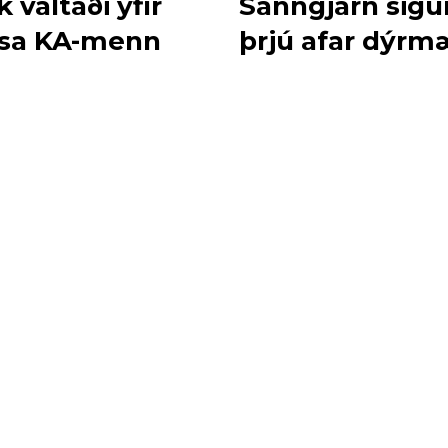
k valtaði yfir
Sanngjarn sigu
sa KA-menn
þrjú afar dýrmæ