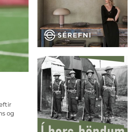
eftir
ns og