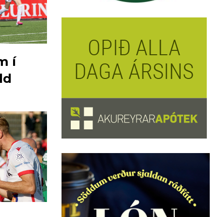
m í
ld