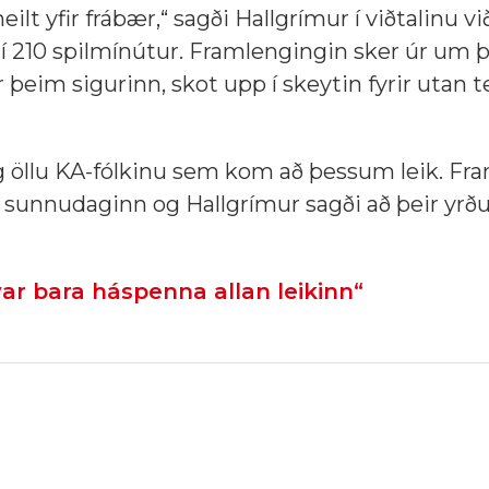
ilt yfir frá­bær,“ sagði Hallgrímur í viðtalinu v
i í 210 spilmín­út­ur. Fram­leng­ing­in sker úr um
eim sig­ur­inn, skot upp í skeyt­in fyr­ir utan t
og öllu KA-fólkinu sem kom að þessum leik. F
 sunnudaginn og Hallgrímur sagði að þeir yrðu k
var bara háspenna allan leikinn“