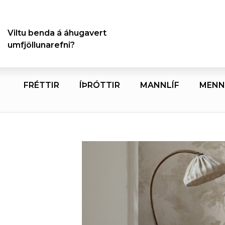
Viltu benda á áhugavert
umfjöllunarefni?
FRÉTTIR
ÍÞRÓTTIR
MANNLÍF
MENN