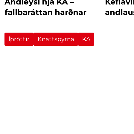
Andleysi hjá KA –
Keflaví
fallbaráttan harðnar
andlau
Íþróttir
Knattspyrna
KA