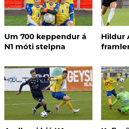
Um 700 keppendur á
Hildur
N1 móti stelpna
framle
við Þó