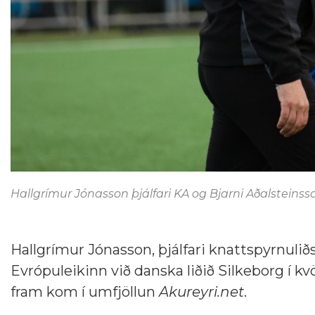
Hallgrímur Jónasson þjálfari KA og Bjarni Aðalsteinss
Hallgrímur Jónasson, þjálfari knattspyrnuliðs 
Evrópuleikinn við danska liðið Silkeborg í k
fram kom í umfjöllun
Akureyri.net
.