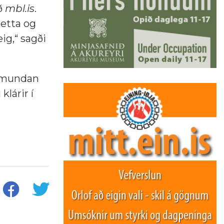
ið
mbl.is
.
 þetta og
eig,“ sagði
ramundan
lárir í