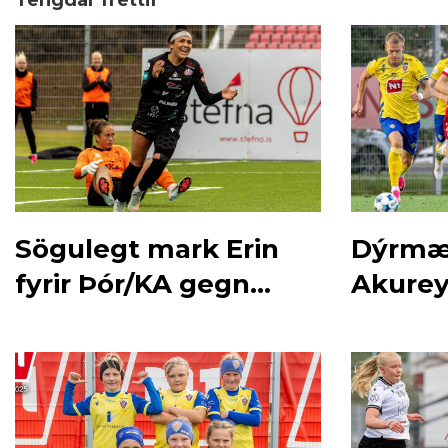
Tengdar fréttir
Sögulegt mark Erin
Dýrmæt 
fyrir Þór/KA gegn
Akurey
Fram