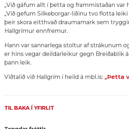
„Við gáf­um allt í þetta og frammistaðan var he
„Við gef­um Sil­ke­borg­ar-liðinu tvo flotta leik
þeir skora eitt­hvað drauma­mark sem trygg­ir þ
Hallgrímur ennfremur.
Hann var sannarlega stoltur af strákunum 
er hins vegar deildarleikur gegn Breiðablik á
þann leik.
Viðtalið við Hallgrím í heild á mbl.is:
„Þetta 
TIL BAKA Í YFIRLIT