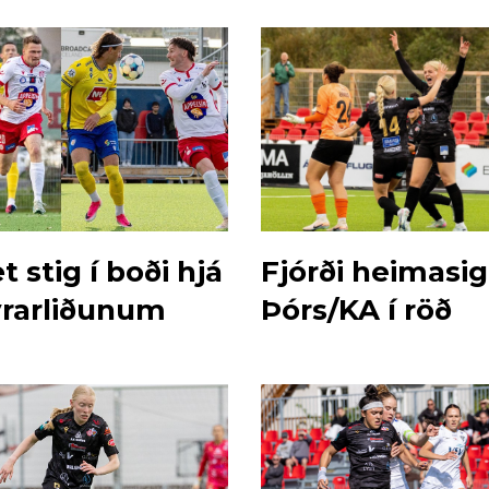
stig í boði hjá
Fjórði heimasi
rarliðunum
Þórs/KA í röð