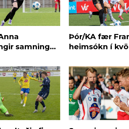
 Anna
Þór/KA fær Fra
ngir samning
heimsókn í kvö
r/KA