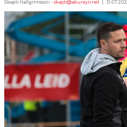
Skapti Hallgrímsson -
skapti@akureyri.net
31.07.2025