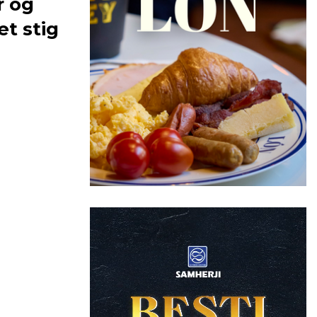
r og
t stig