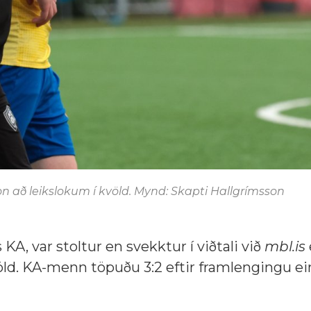
on að leikslokum í kvöld. Mynd: Skapti Hallgrímsson
KA, var stoltur en svekktur í viðtali við
mbl.is
völd. KA-menn töpuðu 3:2 eftir framlengingu ei