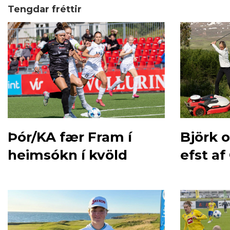
Tengdar fréttir
Þór/KA fær Fram í
Björk 
heimsókn í kvöld
efst a