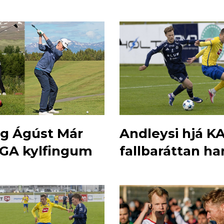
og Ágúst Már
Andleysi hjá KA
f GA kylfingum
fallbaráttan ha