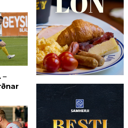
 –
rðnar