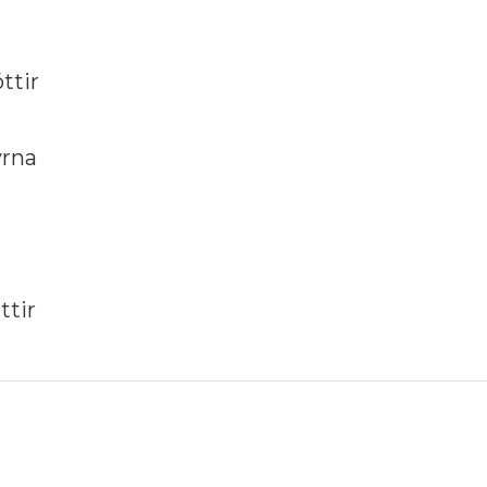
ttir
yrna
ttir