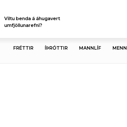
Viltu benda á áhugavert
umfjöllunarefni?
FRÉTTIR
ÍÞRÓTTIR
MANNLÍF
MENN