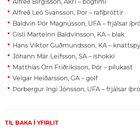
Alfreð Birgisson, Akri – bogfimi
Alfreð Leó Svansson, Þór – rafíþróttir
Baldvin Þór Magnússon, UFA – frjálsar íþró
Gísli Marteinn Baldvinsson, KA – blak
Hans Viktor Guðmundsson, KA – knattsp
Jóhann Már Leifsson, SA – íshokkí
Matthías Örn Friðriksson, Þór – pílukast
Veigar Heiðarsson, GA – golf
Þorbergur Ingi Jónsson, UFA – frjálsar íþró
TIL BAKA Í YFIRLIT