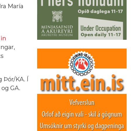
ra María
in
ingar,
ks
g Þór/KA. Í
A og GA.