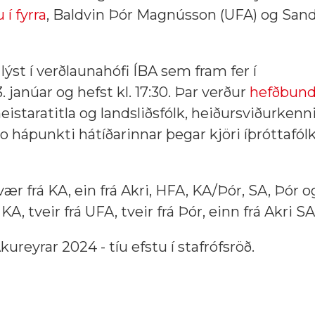
 í fyrra
, Baldvin Þór Magnússon (UFA) og Sand
lýst í verðlaunahófi ÍBA sem fram fer í
anúar og hefst kl. 17:30. Þar verður
hefðbund
staratitla og landsliðsfólk, heiðursviðurkenn
o hápunkti hátíðarinnar þegar kjöri íþróttafól
ær frá KA, ein frá Akri, HFA, KA/Þór, SA, Þór o
, tveir frá UFA, tveir frá Þór, einn frá Akri S
kureyrar 2024 - tíu efstu í stafrófsröð.