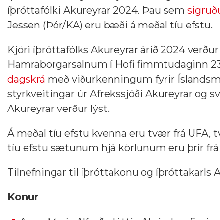
íþróttafólki Akureyrar 2024. Þau sem
sigruðu
Jessen (Þór/KA) eru bæði á meðal tíu efstu.
Kjöri íþróttafólks Akureyrar árið 2024 verður 
Hamraborgarsalnum í Hofi fimmtudaginn 23. j
dagskrá
með viðurkenningum fyrir Íslandsmei
styrkveitingar úr Afrekssjóði Akureyrar og sv
Akureyrar verður lýst.
Á meðal tíu efstu kvenna eru tvær frá UFA, tv
tíu efstu sætunum hjá körlunum eru þrír frá KA
Tilnefningar til íþróttakonu og íþróttakarls A
Konur