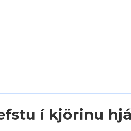
fstu í kjörinu hj