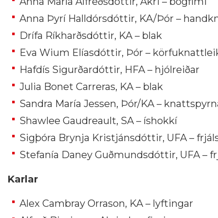
Anna María Alfreðsdóttir, Akri – bogfimi
Anna Þyrí Halldórsdóttir, KA/Þór – handkn
Drífa Ríkharðsdóttir, KA – blak
Eva Wium Elíasdóttir, Þór – körfuknattlei
Hafdís Sigurðardóttir, HFA – hjólreiðar
Julia Bonet Carreras, KA – blak
Sandra María Jessen, Þór/KA – knattspyrn
Shawlee Gaudreault, SA – íshokkí
Sigþóra Brynja Kristjánsdóttir, UFA – frjáls
Stefanía Daney Guðmundsdóttir, UFA – frjá
Karlar
Alex Cambray Orrason, KA – lyftingar