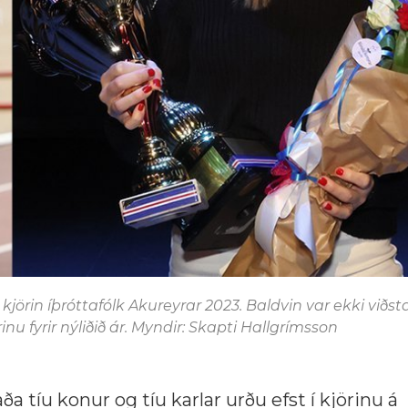
örin íþróttafólk Akureyrar 2023. Baldvin var ekki viðs
nu fyrir nýliðið ár. Myndir: Skapti Hallgrímsson
a tíu konur og tíu karlar urðu efst í kjörinu á