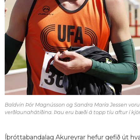
Baldvin Þór Magnússon og Sandra María Jessen voru kj
verðlaunahátíðina. Þau eru bæði á topp tíu aftur í kjöri
Íþróttabandalag Akureyrar hefur gefið út hvað