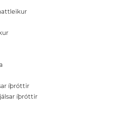
attleikur
kur
a
ar íþróttir
lsar íþróttir