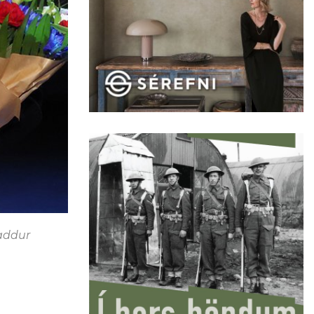
taddur