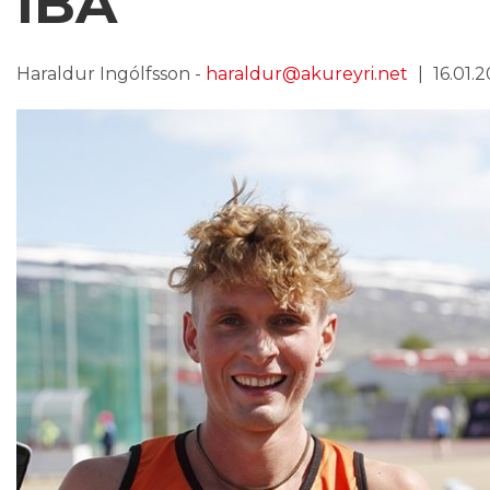
ÍBA
Haraldur Ingólfsson -
haraldur@akureyri.net
16.01.2