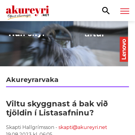
Leita
Akureyrarvaka
Viltu skyggnast á bak við
tjöldin í Listasafninu?
Skapti Hallgrímsson -
skapti@akureyri.net
19.08.2023 kl. 06:05