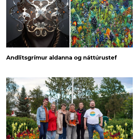
Andlitsgrímur aldanna og náttúrustef