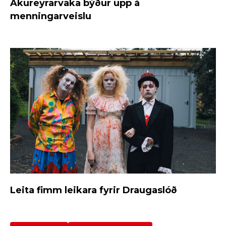
Akureyrarvaka býður upp á
menningarveislu
Leita fimm leikara fyrir Draugaslóð