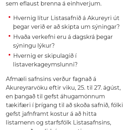
sem eflaust brenna á einhverjum.
Hvernig lítur Listasafnið á Akureyri út
þegar verið er að skipta um sýningar?
Hvaða verkefni eru á dagskrá þegar
sýningu lýkur?
Hvernig er skipulagið í
listaverkageymslunni?
Afmæli safnsins verður fagnað á
Akureyrarvöku eftir viku, 25. til 27. ágúst,
en þangað til gefst áhugamönnum
tækifæri í þrígang til að skoða safnið, fólki
gefst jafnframt kostur á að hitta
listamenn og starfsfólk Listasafnsins,