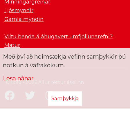
Minningargreinar
Ljósmyndir
Gamla myndin
Viltu benda á áhugavert umfjöllunarefni?
Matur
Með því að heimsækja vefinn samþykkir þú
notkun á vafrakökum.
Lesa nánar
© 1998 - 2026 Allur réttur áskilinn
Samþykkja