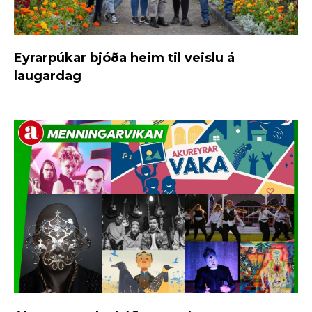
Eyrarpúkar bjóða heim til veislu á
laugardag