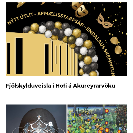
Fjölskylduveisla í Hofi á Akureyrarvöku