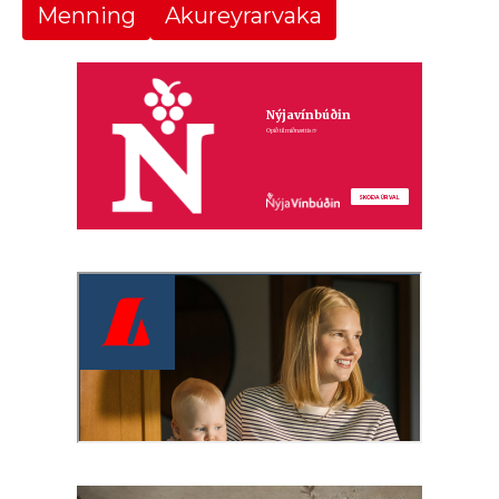
Menning
Akureyrarvaka