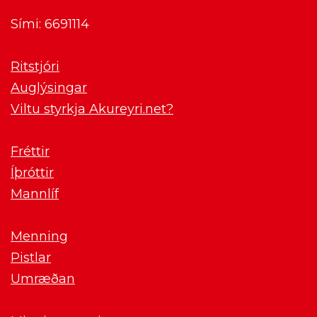
Sími: 6691114
Ritstjóri
Auglýsingar
Viltu styrkja Akureyri.net?
Fréttir
Íþróttir
Mannlíf
Menning
Pistlar
Umræðan