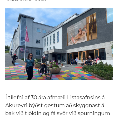
Í tilefni af 30 ára afmæli Listasafnsins á
Akureyri býðst gestum að skyggnast á
bak við tjöldin og fá svör við spurningum