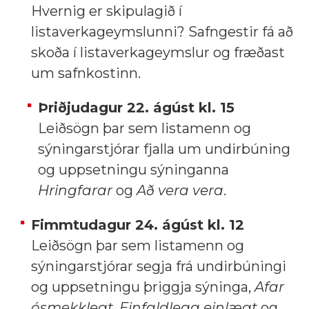
Hvernig er skipulagið í
listaverkageymslunni? Safngestir fá að
skoða í listaverkageymslur og fræðast
um safnkostinn.
Þriðjudagur 22. ágúst kl. 15
Leiðsögn þar sem listamenn og
sýningarstjórar fjalla um undirbúning
og uppsetningu sýninganna
Hringfarar
og
Að vera vera
.
Fimmtudagur 24. ágúst kl. 12
Leiðsögn þar sem listamenn og
sýningarstjórar segja frá undirbúningi
og uppsetningu þriggja sýninga,
Afar
ósmekklegt
,
Einfaldlega einlægt
og