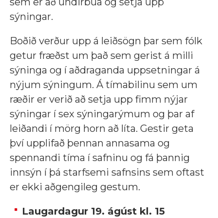
sem er að undirbúa og setja upp
sýningar.
Boðið verður upp á leiðsögn þar sem fólk
getur fræðst um það sem gerist á milli
sýninga og í aðdraganda uppsetningar á
nýjum sýningum. Á tímabilinu sem um
ræðir er verið að setja upp fimm nýjar
sýningar í sex sýningarýmum og þar af
leiðandi í mörg horn að líta. Gestir geta
því upplifað þennan annasama og
spennandi tíma í safninu og fá þannig
innsýn í þá starfsemi safnsins sem oftast
er ekki aðgengileg gestum.
Laugardagur 19. ágúst kl. 15