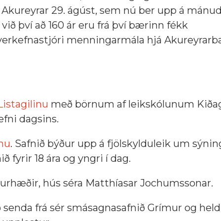
 Akureyrar 29. ágúst, sem nú ber upp á mánu
við því að 160 ár eru frá því bærinn fékk
n verkefnastjóri menningarmála hjá Akureyrar
istagilinu
með börnum af leikskólunum Kiðag
fni dagsins.
inu
. Safnið býður upp á fjölskylduleik um sýni
nið fyrir 18 ára og yngri í dag.
urhæðir, hús séra Matthíasar Jochumssonar.
enda frá sér smásagnasafnið Grímur og heldu