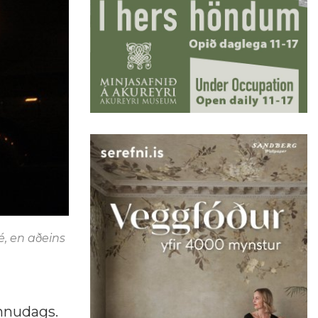
é, en aðeins
unnudags.