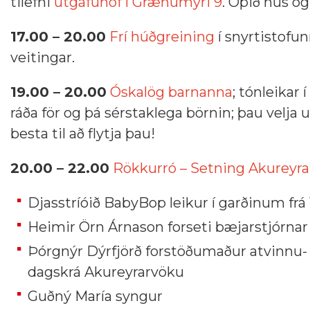
tilefni
útgáfuhóf í Grænumýri 9
. Opið hús og
17.00 – 20.00
Frí húðgreining
í snyrtistofu
veitingar.
19.00 – 20.00
Óskalög barnanna
; tónleikar
ráða för og þá sérstaklega börnin; þau velja 
besta til að flytja þau!
20.00 – 22.00
Rökkurró – Setning Akureyra
Djasstríóið BabyBop leikur í garðinum frá 
Heimir Örn Árnason forseti bæjarstjórnar 
Þórgnýr Dýrfjörð forstöðumaður atvinnu- 
dagskrá Akureyrarvöku
Guðný María syngur