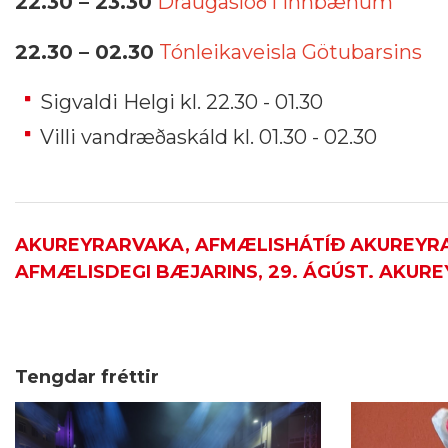
22.30 – 23.30
Draugaslóð í Innbænum
22.30 – 02.30
Tónleikaveisla Götubarsins
Sigvaldi Helgi kl. 22.30 - 01.30
Villi vandræðaskáld kl. 01.30 - 02.30
AKUREYRARVAKA, AFMÆLISHÁTÍÐ AKUREYRAR
AFMÆLISDEGI BÆJARINS, 29. ÁGÚST. AKURE
Tengdar fréttir