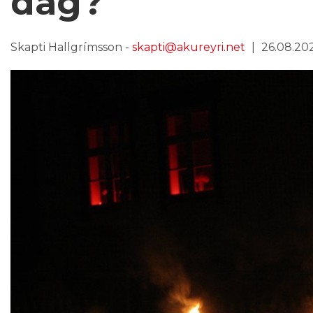
dag?
Skapti Hallgrímsson -
skapti@akureyri.net
26.08.202