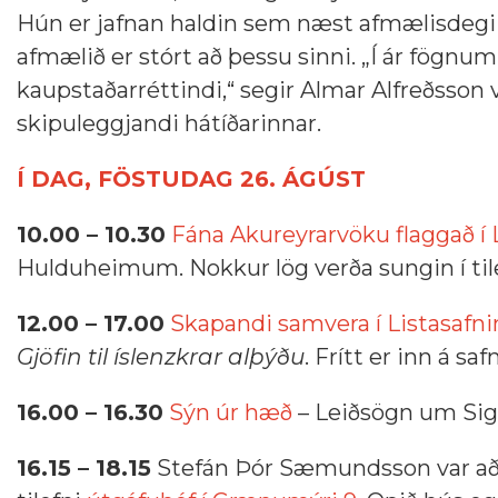
Hún er jafnan haldin sem næst afmælisdegi
afmælið er stórt að þessu sinni. „Í ár fögnum 
kaupstaðarréttindi,“ segir Almar Alfreðsso
skipuleggjandi hátíðarinnar.
Í DAG, FÖSTUDAG 26. ÁGÚST
10.00 – 10.30
Fána Akureyrarvöku flaggað í L
Hulduheimum. Nokkur lög verða sungin í tile
12.00 – 17.00
Skapandi samvera í Listasafn
Gjöfin til íslenzkrar alþýðu
. Frítt er inn á saf
16.00 – 16.30
Sýn úr hæð
– Leiðsögn um Sig
16.15 – 18.15
Stefán Þór Sæmundsson var að s