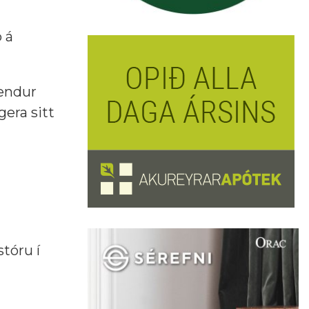
 á
fendur
gera sitt
tóru í