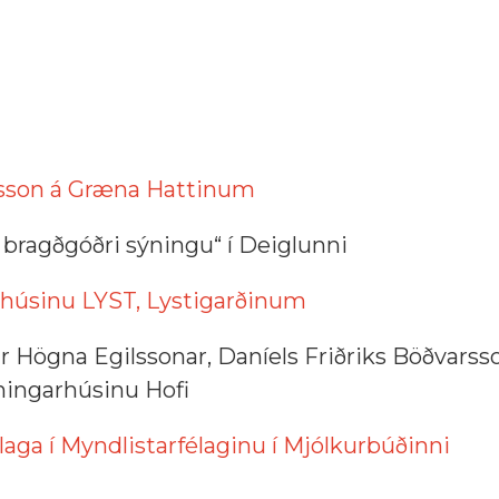
rsson á Græna Hattinum
 bragðgóðri sýningu“ í Deiglunni
ffihúsinu LYST, Lystigarðinum
ar Högna Egilssonar, Daníels Friðriks Böðvarss
ningarhúsinu Hofi
aga í Myndlistarfélaginu í Mjólkurbúðinni