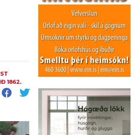
ÆST
Ð 1862.