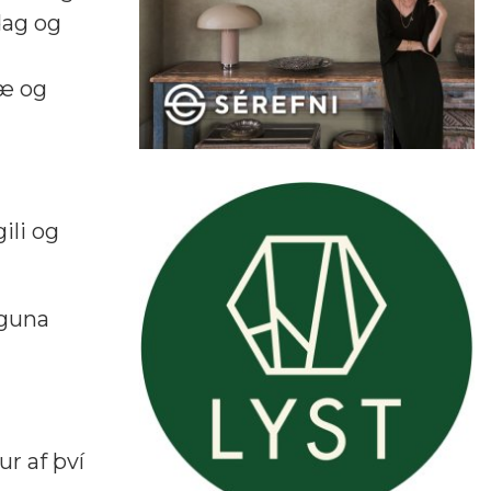
dag og
bæ og
ili og
nguna
r af því