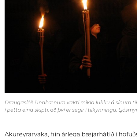
Draugaslóð í Innbænum vakti mikla lukku á sínum tíma
í þetta eina skipti, að því er segir í tilkynningu. Ljós
Akureyrarvaka, hin árlega bæjarhátíð í höfuð