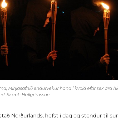
; Minjasafnið endurvekur hana í kvöld eftir sex ára hl
mynd: Skapti Hallgrímsson
stað Norðurlands, hefst í dag og stendur til s