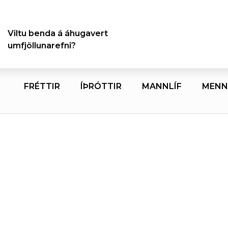
Viltu benda á áhugavert
umfjöllunarefni?
FRÉTTIR
ÍÞRÓTTIR
MANNLÍF
MENN