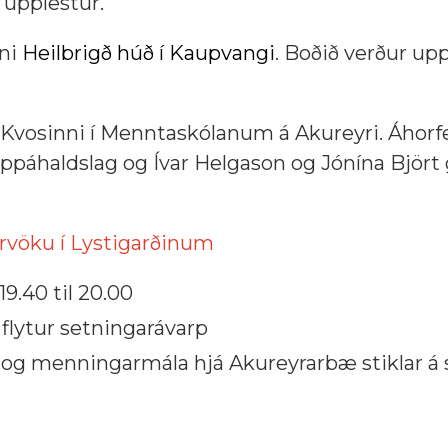
 upplestur.
nni
Heilbrigð húð í Kaupvangi
. Boðið verður upp
 í Kvosinni í Menntaskólanum á Akureyri. Áhor
uppáhaldslag og Ívar Helgason og Jónína Björt 
rvöku í Lystigarðinum
19.40 til 20.00
flytur setningarávarp
og menningarmála hjá Akureyrarbæ stiklar á s