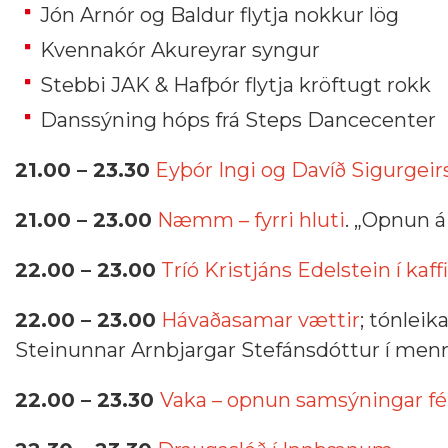
Jón Arnór og Baldur flytja nokkur lög
Kvennakór Akureyrar syngur
Stebbi JAK & Hafþór flytja kröftugt rokk
Danssýning hóps frá Steps Dancecenter
21.00 – 23.30
Eyþór Ingi og Davíð Sigurgei
21.00 – 23.00
Næmm – fyrri hluti
. „Opnun á
22.00 – 23.00
Tríó Kristjáns Edelstein í ka
22.00 – 23.00
Hávaðasamar vættir
; tónleik
Steinunnar Arnbjargar Stefánsdóttur í men
22.00 – 23.30
Vaka – opnun samsýningar fél