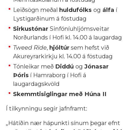
Leiðsögn meðal
huldufólks
og
álfa
í
Lystigarðinum á föstudag
Sirkustónar
Sinfóníuhljómsveitar
Norðurlands í Hofi kl. 14.00 á laugardag
Tweed Ride
,
hjóltúr
sem hefst við
Akureyrarkirkju kl. 14.00 á föstudag
Tónleikar með
Diddú
og
Jónasar
Þóris
í Hamraborg í Hofi á
laugardagskvöld
Skemmtisiglingar með Húna II
Í tilkynningu segir jafnframt:
„Hátíðin nær hápunkti sínum þegar efnt