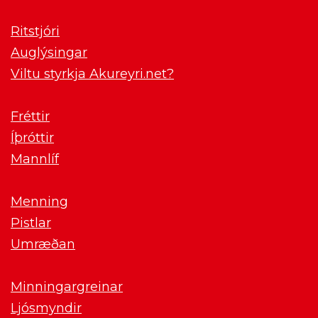
Ritstjóri
Auglýsingar
Viltu styrkja Akureyri.net?
Fréttir
Íþróttir
Mannlíf
Menning
Pistlar
Umræðan
Minningargreinar
Ljósmyndir