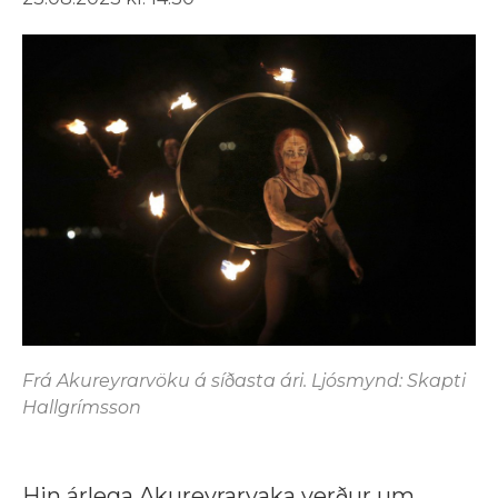
Frá Akureyrarvöku á síðasta ári. Ljósmynd: Skapti
Hallgrímsson
Hin árlega Akureyrarvaka verður um