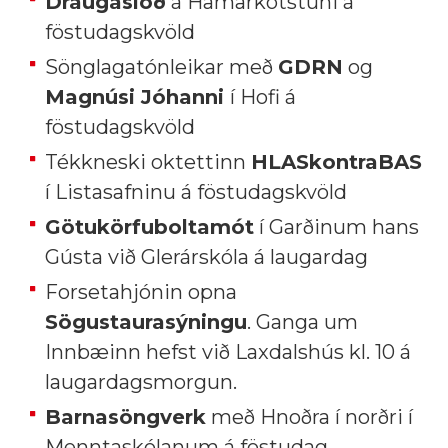
Draugaslóð
á Hamarkotstúni á
föstudagskvöld
Sönglagatónleikar með
GDRN
og
Magnúsi Jóhanni
í Hofi á
föstudagskvöld
Tékkneski oktettinn
HLASkontraBAS
í Listasafninu á föstudagskvöld
Götukörfuboltamót
í Garðinum hans
Gústa við Glerárskóla á laugardag
Forsetahjónin opna
Sögustaurasýningu
. Ganga um
Innbæinn hefst við Laxdalshús kl. 10 á
laugardagsmorgun.
Barnasöngverk
með Hnoðra í norðri í
Menntaskólanum á föstudag