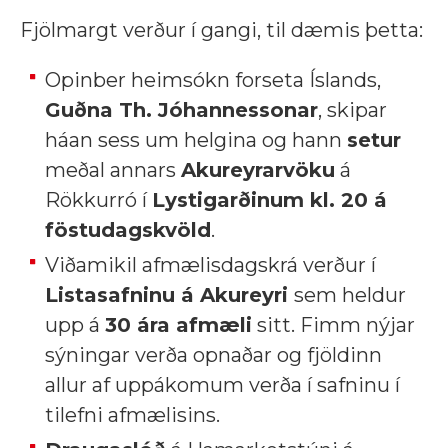
Fjölmargt verður í gangi, til dæmis þetta:
Opinber heimsókn forseta Íslands,
Guðna Th. Jóhannessonar
, skipar
háan sess um helgina og hann
setur
meðal annars
Akureyrarvöku
á
Rökkurró í
Lystigarðinum kl. 20 á
föstudagskvöld
.
Viðamikil afmælisdagskrá verður í
Listasafninu á Akureyri
sem heldur
upp á
30 ára afmæli
sitt. Fimm nýjar
sýningar verða opnaðar og fjöldinn
allur af uppákomum verða í safninu í
tilefni afmælisins.