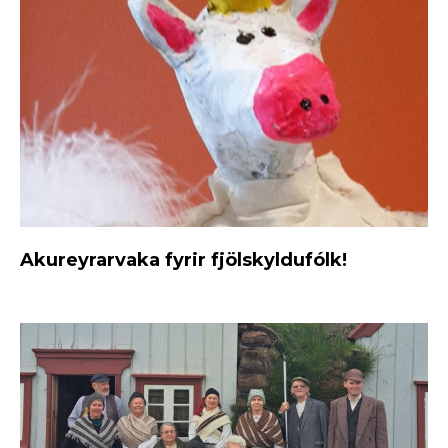
Akureyrarvaka fyrir fjölskyldufólk!