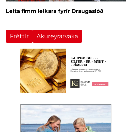
Leita fimm leikara fyrir Draugaslóð
Fréttir
Akureyrarvaka