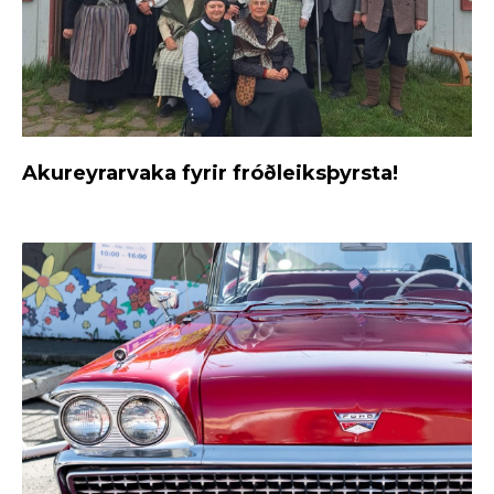
Akureyrarvaka fyrir fróðleiksþyrsta!