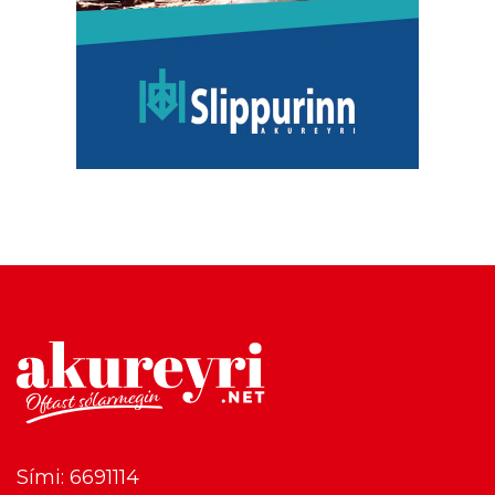
Sími: 6691114