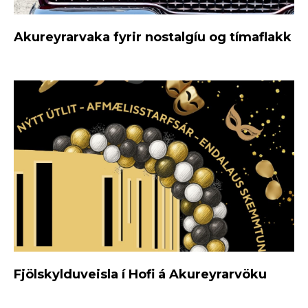
Akureyrarvaka fyrir nostalgíu og tímaflakk
Fjölskylduveisla í Hofi á Akureyrarvöku