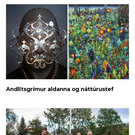
Andlitsgrímur aldanna og náttúrustef