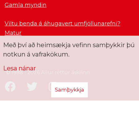
Gamla myndin
Viltu benda á áhugavert umfjöllunarefni?
Matur
Með því að heimsækja vefinn samþykkir þú
notkun á vafrakökum.
Lesa nánar
© 1998 - 2026 Allur réttur áskilinn
Samþykkja