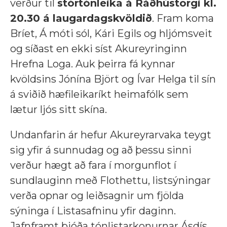
verður til
stórtónleika á Ráðhústorgi kl.
20.30 á laugardagskvöldið
. Fram koma
Bríet, Á móti sól, Kári Egils og hljómsveit
og síðast en ekki síst Akureyringinn
Hrefna Loga. Auk þeirra fá kynnar
kvöldsins Jónína Björt og Ívar Helga til sín
á sviðið hæfileikaríkt heimafólk sem
lætur ljós sitt skína.
Undanfarin ár hefur Akureyrarvaka teygt
sig yfir á sunnudag og að þessu sinni
verður hægt að fara í morgunflot í
sundlauginn með Flothettu, listsýningar
verða opnar og leiðsagnir um fjölda
sýninga í Listasafninu yfir daginn.
Jafnframt bjóða tónlistarkonurnar Ásdís