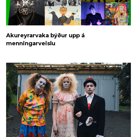
Akureyrarvaka býður upp á
menningarveislu