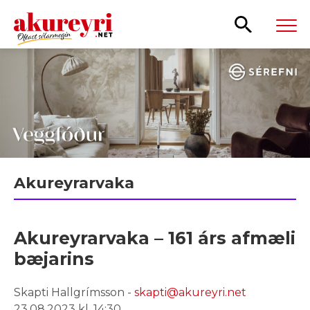
Leita
Akureyrarvaka
Akureyrarvaka – 161 árs afmæli
bæjarins
Skapti Hallgrímsson -
skapti@akureyri.net
23.08.2023 kl. 14:30