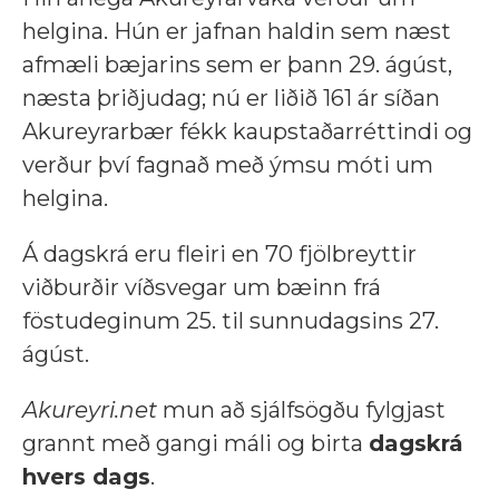
helgina. Hún er jafnan haldin sem næst
afmæli bæjarins sem er þann 29. ágúst,
næsta þriðjudag; nú er liðið 161 ár síðan
Akureyrarbær fékk kaupstaðarréttindi og
verður því fagnað með ýmsu móti um
helgina.
Á dagskrá eru fleiri en 70 fjölbreyttir
viðburðir víðsvegar um bæinn frá
föstudeginum 25. til sunnudagsins 27.
ágúst.
Akureyri.net
mun að sjálfsögðu fylgjast
grannt með gangi máli og birta
dagskrá
hvers dags
.