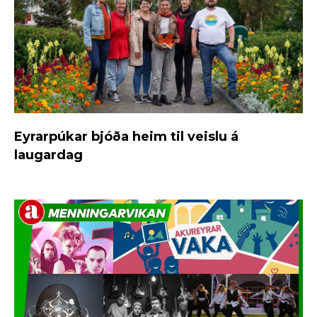
Eyrarpúkar bjóða heim til veislu á
laugardag