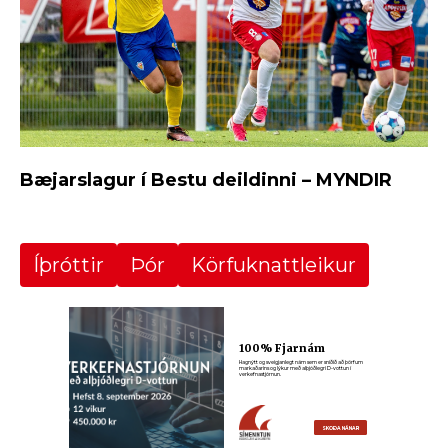
Bæjarslagur í Bestu deildinni – MYNDIR
Íþróttir
Þór
Körfuknattleikur