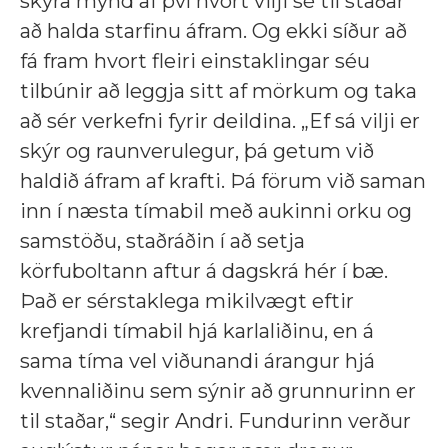
skýra mynd af því hvort vilji sé til staðar
að halda starfinu áfram. Og ekki síður að
fá fram hvort fleiri einstaklingar séu
tilbúnir að leggja sitt af mörkum og taka
að sér verkefni fyrir deildina. „Ef sá vilji er
skýr og raunverulegur, þá getum við
haldið áfram af krafti. Þá förum við saman
inn í næsta tímabil með aukinni orku og
samstöðu, staðráðin í að setja
körfuboltann aftur á dagskrá hér í bæ.
Það er sérstaklega mikilvægt eftir
krefjandi tímabil hjá karlaliðinu, en á
sama tíma vel viðunandi árangur hjá
kvennaliðinu sem sýnir að grunnurinn er
til staðar,“ segir Andri. Fundurinn verður