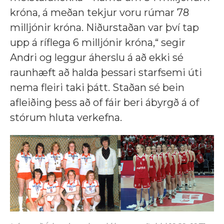
króna, á meðan tekjur voru rúmar 78
milljónir króna. Niðurstaðan var því tap
upp á ríflega 6 milljónir króna,“ segir
Andri og leggur áherslu á að ekki sé
raunhæft að halda þessari starfsemi úti
nema fleiri taki þátt. Staðan sé bein
afleiðing þess að of fáir beri ábyrgð á of
stórum hluta verkefna.