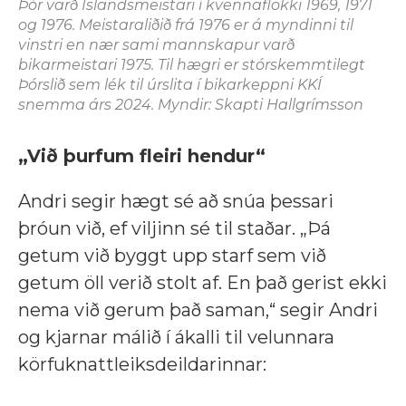
Þór varð Íslandsmeistari í kvennaflokki 1969, 1971
og 1976. Meistaraliðið frá 1976 er á myndinni til
vinstri en nær sami mannskapur varð
bikarmeistari 1975. Til hægri er stórskemmtilegt
Þórslið sem lék til úrslita í bikarkeppni KKÍ
snemma árs 2024. Myndir: Skapti Hallgrímsson
„Við þurfum fleiri hendur“
Andri segir hægt sé að snúa þessari
þróun við, ef viljinn sé til staðar. „Þá
getum við byggt upp starf sem við
getum öll verið stolt af. En það gerist ekki
nema við gerum það saman,“ segir Andri
og kjarnar málið í ákalli til velunnara
körfuknattleiksdeildarinnar: