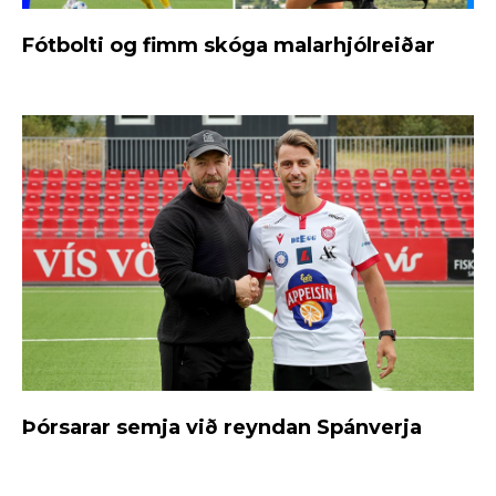
Fótbolti og fimm skóga malarhjólreiðar
Þórsarar semja við reyndan Spánverja