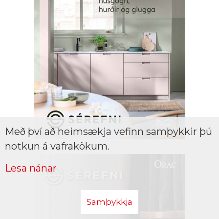
Með því að heimsækja vefinn samþykkir þú
notkun á vafrakökum.
Lesa nánar
Samþykkja