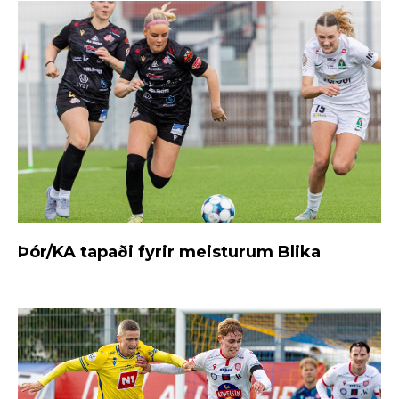
Þór/KA tapaði fyrir meisturum Blika