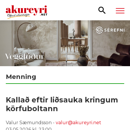
Leita
Menning
Kallað eftir liðsauka kringum
körfuboltann
Valur Sæmundsson -
valur@akureyri.net
03.05.2026 kl. 23:00