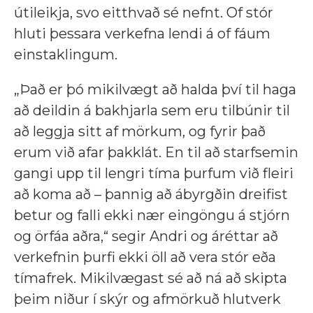
útileikja, svo eitthvað sé nefnt. Of stór
hluti þessara verkefna lendi á of fáum
einstaklingum.
„Það er þó mikilvægt að halda því til haga
að deildin á bakhjarla sem eru tilbúnir til
að leggja sitt af mörkum, og fyrir það
erum við afar þakklát. En til að starfsemin
gangi upp til lengri tíma þurfum við fleiri
að koma að – þannig að ábyrgðin dreifist
betur og falli ekki nær eingöngu á stjórn
og örfáa aðra,“ segir Andri og áréttar að
verkefnin þurfi ekki öll að vera stór eða
tímafrek. Mikilvægast sé að ná að skipta
þeim niður í skýr og afmörkuð hlutverk