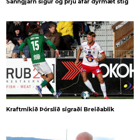
Sanngjarn sigur og þrjú afar dýrmæt stig
Kraftmikið Þórslið sigraði Breiðablik