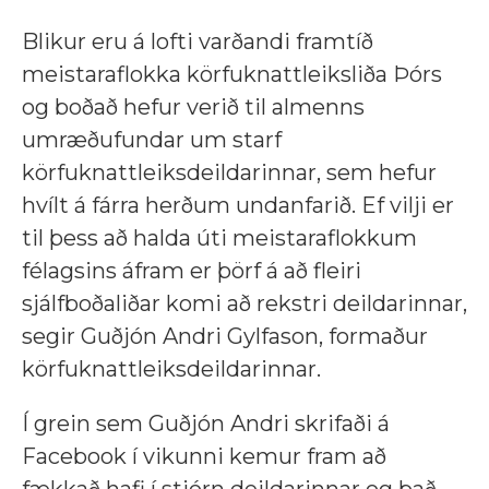
Blikur eru á lofti varðandi framtíð
meistaraflokka körfuknattleiksliða Þórs
og boðað hefur verið til almenns
umræðufundar um starf
körfuknattleiksdeildarinnar, sem hefur
hvílt á fárra herðum undanfarið. Ef vilji er
til þess að halda úti meistaraflokkum
félagsins áfram er þörf á að fleiri
sjálfboðaliðar komi að rekstri deildarinnar,
segir Guðjón Andri Gylfason, formaður
körfuknattleiksdeildarinnar.
Í grein sem Guðjón Andri skrifaði á
Facebook í vikunni kemur fram að
fækkað hafi í stjórn deildarinnar og það