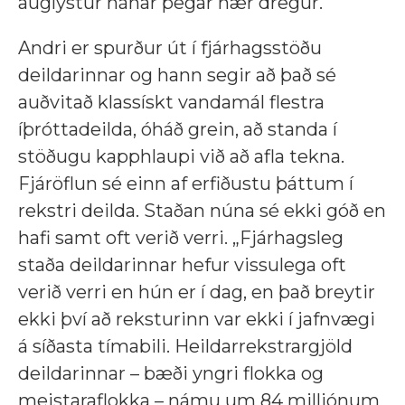
auglýstur nánar þegar nær dregur.
Andri er spurður út í fjárhagsstöðu
deildarinnar og hann segir að það sé
auðvitað klassískt vandamál flestra
íþróttadeilda, óháð grein, að standa í
stöðugu kapphlaupi við að afla tekna.
Fjáröflun sé einn af erfiðustu þáttum í
rekstri deilda. Staðan núna sé ekki góð en
hafi samt oft verið verri. „Fjárhagsleg
staða deildarinnar hefur vissulega oft
verið verri en hún er í dag, en það breytir
ekki því að reksturinn var ekki í jafnvægi
á síðasta tímabili. Heildarrekstrargjöld
deildarinnar – bæði yngri flokka og
meistaraflokka – námu um 84 milljónum