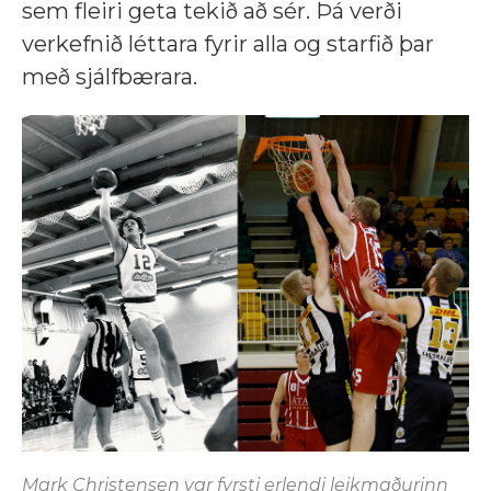
sem fleiri geta tekið að sér. Þá verði
verkefnið léttara fyrir alla og starfið þar
með sjálfbærara.
Mark Christensen var fyrsti erlendi leikmaðurinn