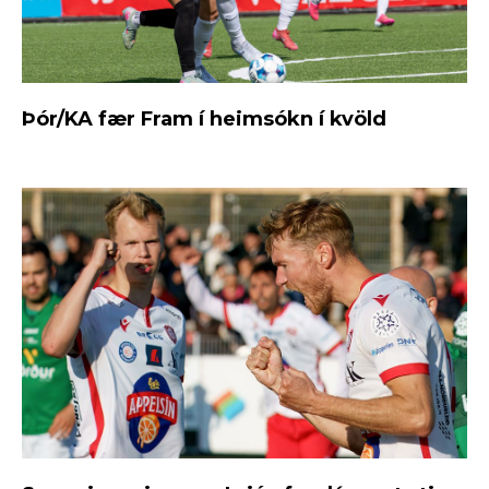
Þór/KA fær Fram í heimsókn í kvöld