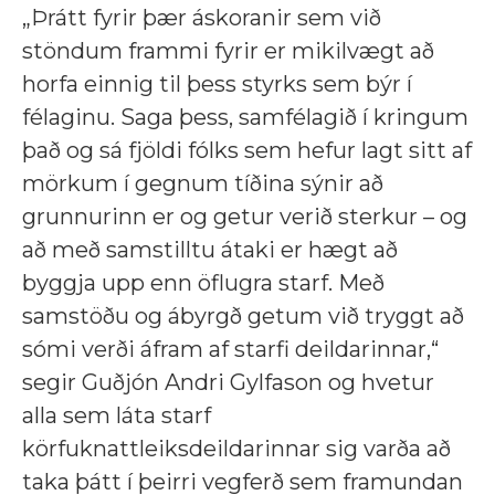
„Þrátt fyrir þær áskoranir sem við
stöndum frammi fyrir er mikilvægt að
horfa einnig til þess styrks sem býr í
félaginu. Saga þess, samfélagið í kringum
það og sá fjöldi fólks sem hefur lagt sitt af
mörkum í gegnum tíðina sýnir að
grunnurinn er og getur verið sterkur – og
að með samstilltu átaki er hægt að
byggja upp enn öflugra starf. Með
samstöðu og ábyrgð getum við tryggt að
sómi verði áfram af starfi deildarinnar,“
segir Guðjón Andri Gylfason og hvetur
alla sem láta starf
körfuknattleiksdeildarinnar sig varða að
taka þátt í þeirri vegferð sem framundan