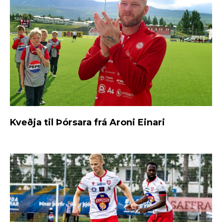
Kveðja til Þórsara frá Aroni Einari