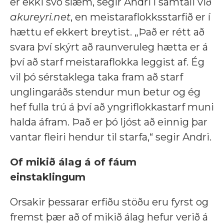
er ekki svo slæm, segir Andri í samtali við
akureyri.net
, en meistaraflokksstarfið er í
hættu ef ekkert breytist. „Það er rétt að
svara því skýrt að raunveruleg hætta er á
því að starf meistaraflokka leggist af. Ég
vil þó sérstaklega taka fram að starf
unglingaráðs stendur mun betur og ég
hef fulla trú á því að yngriflokkastarf muni
halda áfram. Það er þó ljóst að einnig þar
vantar fleiri hendur til starfa,“ segir Andri.
Of mikið álag á of fáum
einstaklingum
Orsakir þessarar erfiðu stöðu eru fyrst og
fremst þær að of mikið álag hefur verið á