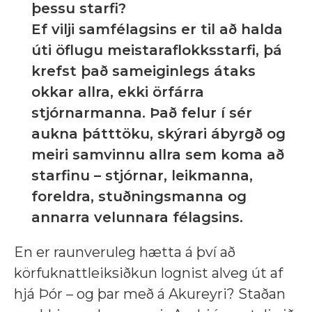
þessu starfi?
Ef vilji samfélagsins er til að halda
úti öflugu meistaraflokksstarfi, þá
krefst það sameiginlegs átaks
okkar allra, ekki örfárra
stjórnarmanna. Það felur í sér
aukna þátttöku, skýrari ábyrgð og
meiri samvinnu allra sem koma að
starfinu – stjórnar, leikmanna,
foreldra, stuðningsmanna og
annarra velunnara félagsins.
En er raunveruleg hætta á því að
körfuknattleiksiðkun lognist alveg út af
hjá Þór – og þar með á Akureyri? Staðan