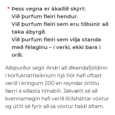
Þess vegna er ákallið skýrt:
Við þurfum fleiri hendur.
Við þurfum fleiri sem eru tilbúnir að
taka ábyrgð.
Við þurfum fleiri sem vilja standa
með félaginu – í verki, ekki bara í
orði.
Aðspurður segir Andri að iðkendafjöldinn
í körfuknattleiknum hjá Þór hafi oftast
verið í kringum 200 en reyndar örlitlu
færri á síðasta tímabili. Jákvætt sé að
kvennamegin hafi verið lítilsháttar vöxtur
og útlit sé fyrir að sá vöxtur haldi áfram.