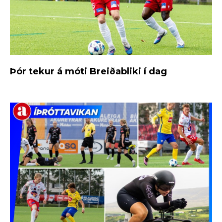
Þór tekur á móti Breiðabliki í dag