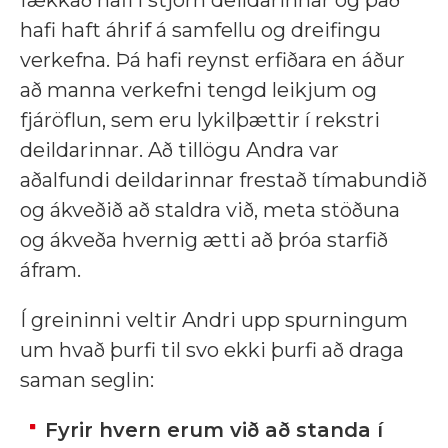
hafi haft áhrif á samfellu og dreifingu
verkefna. Þá hafi reynst erfiðara en áður
að manna verkefni tengd leikjum og
fjáröflun, sem eru lykilþættir í rekstri
deildarinnar. Að tillögu Andra var
aðalfundi deildarinnar frestað tímabundið
og ákveðið að staldra við, meta stöðuna
og ákveða hvernig ætti að þróa starfið
áfram.
Í greininni veltir Andri upp spurningum
um hvað þurfi til svo ekki þurfi að draga
saman seglin:
Fyrir hvern erum við að standa í