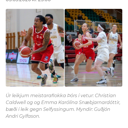
Úr leikjum meistaraflokka Þórs í vetur: Christian
Caldwell og og Emma Karólína Snæbjarnardóttir,
bæði í leik gegn Selfyssingum. Myndir: Guðjón
Andri Gylfason.