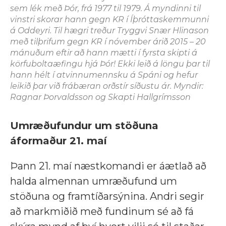
sem lék með Þór, frá 1977 til 1979. Á myndinni til
vinstri skorar hann gegn KR í Íþróttaskemmunni
á Oddeyri. Til hægri treður Tryggvi Snær Hlinason
með tilþrifum gegn KR í nóvember árið 2015 – 20
mánuðum eftir að hann mætti í fyrsta skipti á
körfuboltaæfingu hjá Þór! Ekki leið á löngu þar til
hann hélt í atvinnumennsku á Spáni og hefur
leikið þar við frábæran orðstír síðustu ár. Myndir:
Ragnar Þorvaldsson og Skapti Hallgrímsson
Umræðufundur um stöðuna
áformaður 21. maí
Þann 21. maí næstkomandi er áætlað að
halda almennan umræðufund um
stöðuna og framtíðarsýnina. Andri segir
að markmiðið með fundinum sé að fá