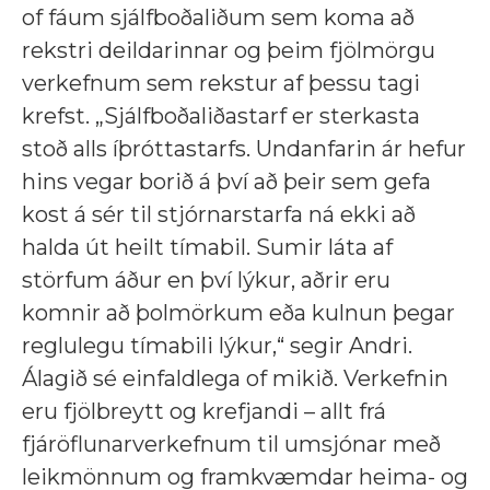
of fáum sjálfboðaliðum sem koma að
rekstri deildarinnar og þeim fjölmörgu
verkefnum sem rekstur af þessu tagi
krefst. „Sjálfboðaliðastarf er sterkasta
stoð alls íþróttastarfs. Undanfarin ár hefur
hins vegar borið á því að þeir sem gefa
kost á sér til stjórnarstarfa ná ekki að
halda út heilt tímabil. Sumir láta af
störfum áður en því lýkur, aðrir eru
komnir að þolmörkum eða kulnun þegar
reglulegu tímabili lýkur,“ segir Andri.
Álagið sé einfaldlega of mikið. Verkefnin
eru fjölbreytt og krefjandi – allt frá
fjáröflunarverkefnum til umsjónar með
leikmönnum og framkvæmdar heima- og