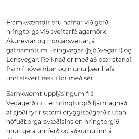
Framkvæmdir eru hafnar við gerð
hringtorgs við sveitarfélagamörk
Akureyrar og Hörgársveitar, á
gatnamótum Hringvegar (þjóðvegar 1) og
Lónsvegar. Reiknað er með að þær standi
fram í nóvember og munu þær hafa
umtalsvert rask í för með sér.
Samkvæmt upplýsingum frá
Vegagerðinni er hringtorgið fjármagnað
af sjóði fyrir stærri öryggisaðgerðir utan
höfuðborgarsvæðisins en hringtorgið
mun gera umferð og aðkomu inn á