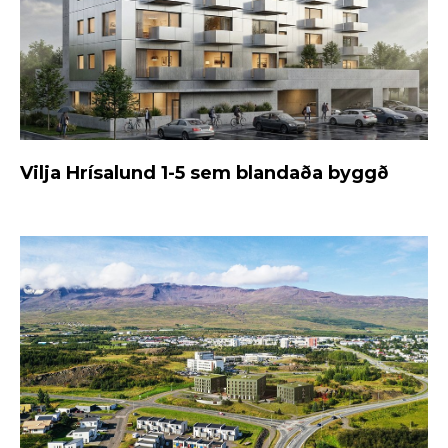
Vilja Hrísalund 1-5 sem blandaða byggð