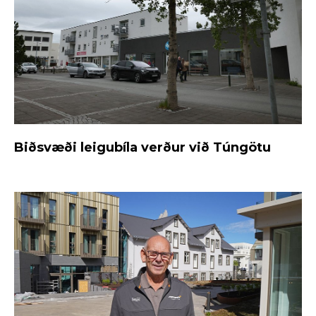
Biðsvæði leigubíla verður við Túngötu