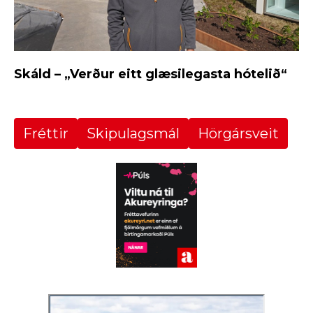
Skáld – „Verður eitt glæsilegasta hótelið“
Fréttir
Skipulagsmál
Hörgársveit