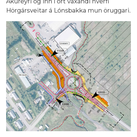
Akureyri og inn í ört vaxandi hverfi
Hörgársveitar á Lónsbakka mun öruggari.