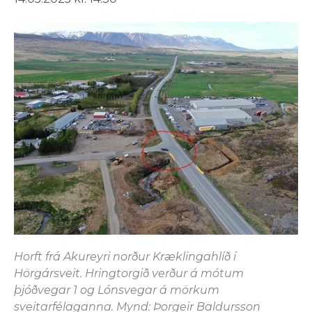
Horft frá Akureyri norður Kræklingahlíð í
Hörgársveit. Hringtorgið verður á mótum
þjóðvegar 1 og Lónsvegar á mörkum
sveitarfélaganna. Mynd: Þorgeir Baldursson