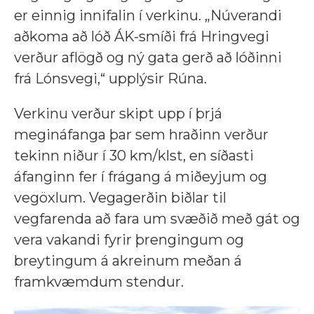
er einnig innifalin í verkinu. „Núverandi
aðkoma að lóð ÁK-smíði frá Hringvegi
verður aflögð og ný gata gerð að lóðinni
frá Lónsvegi,“ upplýsir Rúna.
Verkinu verður skipt upp í þrjá
megináfanga þar sem hraðinn verður
tekinn niður í 30 km/klst, en síðasti
áfanginn fer í frágang á miðeyjum og
vegöxlum. Vegagerðin biðlar til
vegfarenda að fara um svæðið með gát og
vera vakandi fyrir þrengingum og
breytingum á akreinum meðan á
framkvæmdum stendur.