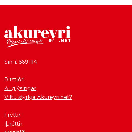
Sími: 6691114
Ritstjóri
Auglýsingar
Viltu styrkja Akureyri.net?
Fréttir
Íþróttir