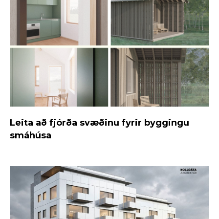
Leita að fjórða svæðinu fyrir byggingu
smáhúsa