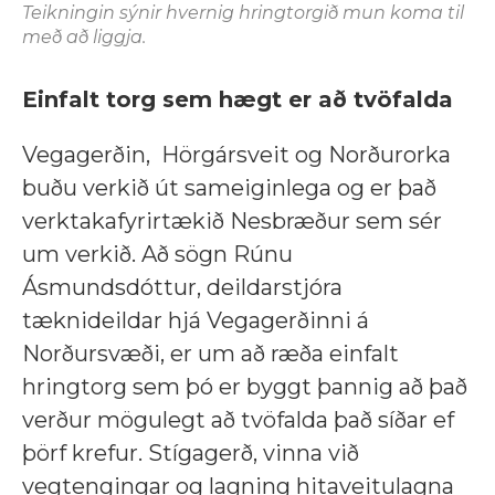
Teikningin sýnir hvernig hringtorgið mun koma til
með að liggja.
Einfalt torg sem hægt er að tvöfalda
Vegagerðin, Hörgársveit og Norðurorka
buðu verkið út sameiginlega og er það
verktakafyrirtækið Nesbræður sem sér
um verkið. Að sögn Rúnu
Ásmundsdóttur, deildarstjóra
tæknideildar hjá Vegagerðinni á
Norðursvæði, er um að ræða einfalt
hringtorg sem þó er byggt þannig að það
verður mögulegt að tvöfalda það síðar ef
þörf krefur. Stígagerð, vinna við
vegtengingar og lagning hitaveitulagna