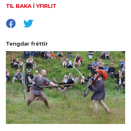
TIL BAKA Í YFIRLIT
Tengdar fréttir