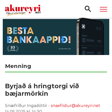
Leita
Menning
Byrjað á hringtorgi við
bæjarmörkin
Snæfríður Ingadóttir -
snaefridur@akureyri.net
14.05.2025 kl. 14:30