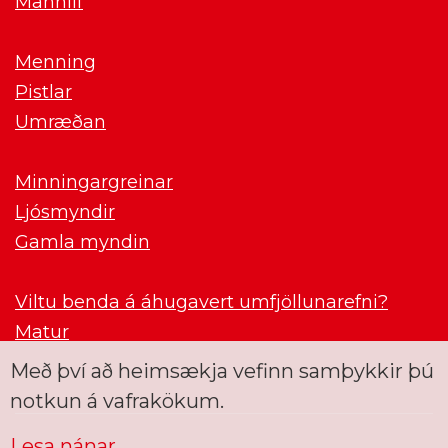
Mannlíf
Menning
Pistlar
Umræðan
Minningargreinar
Ljósmyndir
Gamla myndin
Viltu benda á áhugavert umfjöllunarefni?
Matur
Með því að heimsækja vefinn samþykkir þú
notkun á vafrakökum.
Lesa nánar