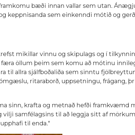
framkomu bæði innan vallar sem utan. Ánægju
ni og keppnisanda sem einkenndi mótið og gerð
fst mikillar vinnu og skipulags og í tilkynni
ll færa öllum þeim sem komu að mótinu innile
a til allra sjálfboðaliða sem sinntu fjölbreytt
ómgæslu, ritaraborð, uppsetningu, frágang, þri
tíma sinn, krafta og metnað hefði framkvæmd 
ilji samfélagsins til að leggja sitt af mörku
pphafi til enda.“