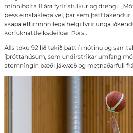
minnibolta 11 ára fyrir stúlkur og drengi. „
þess einstaklega vel, þar sem þátttakendur, s
skapa eftirminnilega helgi fyrir unga iðkendu
körfuknattleiksdeildar Þórs .
Alls tóku 92 lið tekið þátt í mótinu og samtal
íþróttahúsum, sem undirstrikar umfang móts
stemningin bæði jákvæð og metnaðarfull frá 