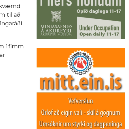
ramkvæmd
m til að
lingaráði
um í fimm
ar