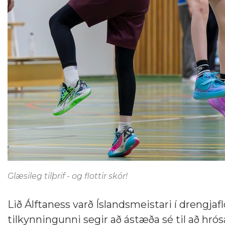
Glæsileg tilþrif - og flottir skór!
Lið Álftaness varð Íslandsmeistari í drengjaf
tilkynningunni segir að ástæða sé til að hr