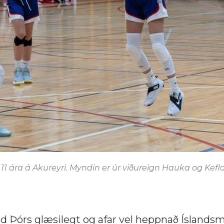
a 11 ára á Akureyri. Myndin er úr viðureign Hauka og Kefl
eild Þórs glæsilegt og afar vel heppnað Íslandsm