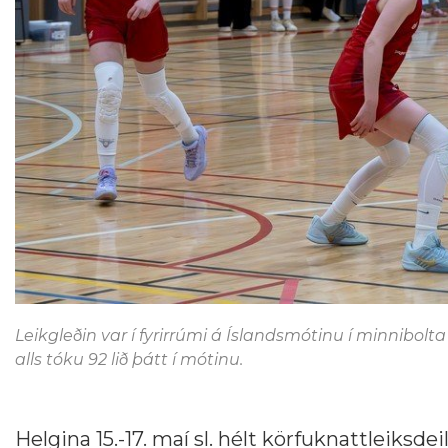
Leikgleðin var í fyrirrúmi á Íslandsmótinu í minnibolt
alls tóku 92 lið þátt í mótinu.
Helgina 15.-17. maí sl. hélt körfuknattleiksd