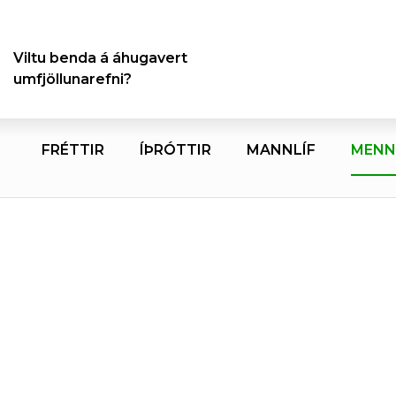
Viltu benda á áhugavert
umfjöllunarefni?
FRÉTTIR
ÍÞRÓTTIR
MANNLÍF
MENN