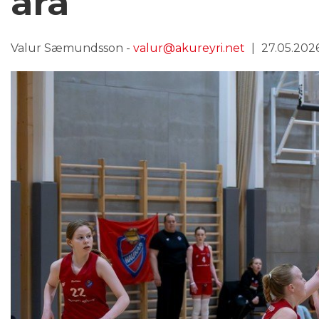
ára
Valur Sæmundsson -
valur@akureyri.net
27.05.2026