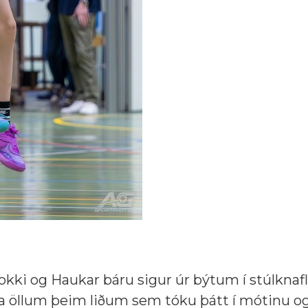
lokki og Haukar báru sigur úr býtum í stúlknafl
ósa öllum þeim liðum sem tóku þátt í mótinu o