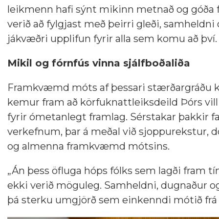
leikmenn hafi sýnt mikinn metnað og góða 
verið að fylgjast með þeirri gleði, samheld
jákvæðri upplifun fyrir alla sem komu að því.
Mikil og fórnfús vinna sjálfboðaliða
Framkvæmd móts af þessari stærðargráðu kre
kemur fram að körfuknattleiksdeild Þórs vi
fyrir ómetanlegt framlag. Sérstakar þakkir far
verkefnum, þar á meðal við sjoppurekstur, d
og almenna framkvæmd mótsins.
„Án þess öfluga hóps fólks sem lagði fram 
ekki verið möguleg. Samheldni, dugnaður og v
þá sterku umgjörð sem einkenndi mótið frá u