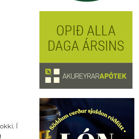
okki. Í
g