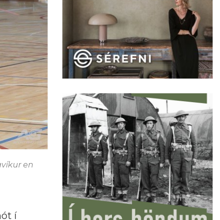
avíkur en
ót í