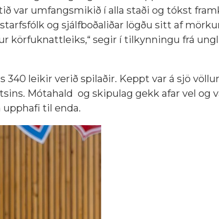
Mótið var umfangsmikið í alla staði og tókst f
tarfsfólk og sjálfboðaliðar lögðu sitt af mörku
r körfuknattleiks,“ segir í tilkynningu frá ung
s 340 leikir verið spilaðir. Keppt var á sjö völl
ins. Mótahald og skipulag gekk afar vel og v
upphafi til enda.