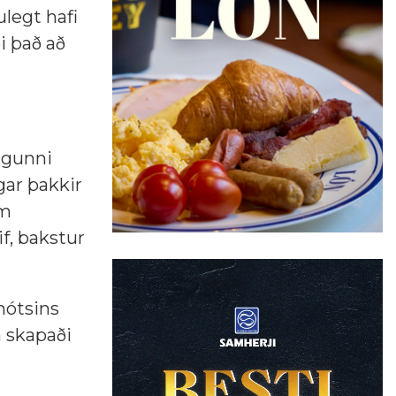
legt hafi
i það að
ngunni
gar þakkir
um
f, bakstur
mótsins
m skapaði