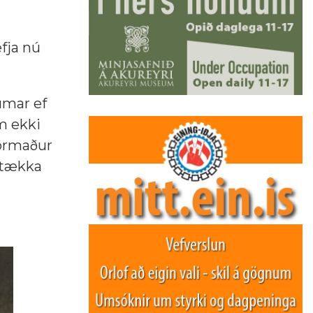
fja nú
umar ef
m ekki
formaður
 stækka