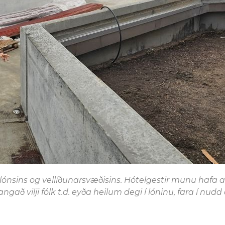
ðlónsins og vellíðunarsvæðisins. Hótelgestir munu hafa
 vilji fólk t.d. eyða heilum degi í lóninu, fara í nudd o