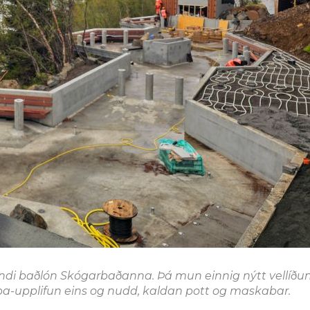
andi baðlón Skógarbaðanna. Þá mun einnig nýtt vellíðu
spa-upplifun eins og nudd, kaldan pott og maskabar.