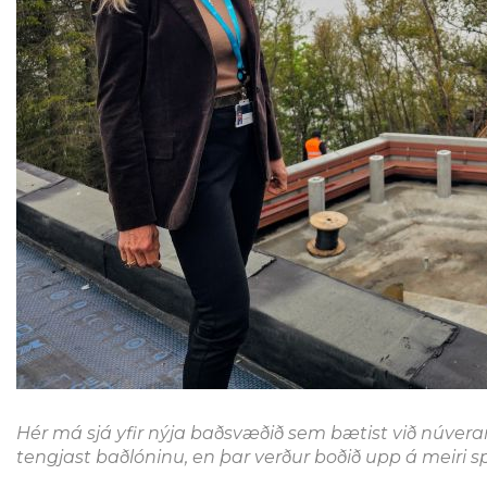
Hér má sjá yfir nýja baðsvæðið sem bætist við núver
tengjast baðlóninu, en þar verður boðið upp á meiri 