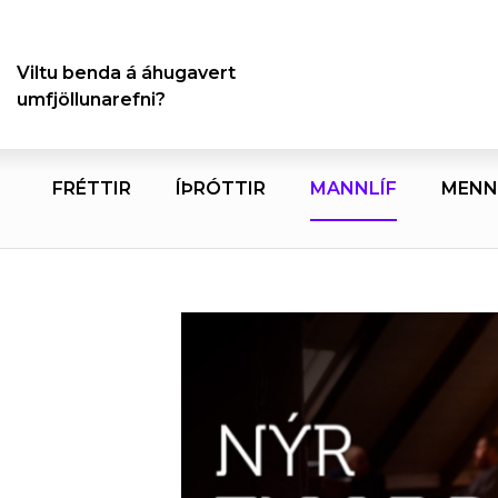
Viltu benda á áhugavert
umfjöllunarefni?
FRÉTTIR
ÍÞRÓTTIR
MANNLÍF
MENN