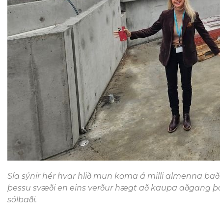
Sía sýnir hér hvar hlið mun koma á milli almenna ba
þessu svæði en eins verður hægt að kaupa aðgang þangað
sólbaði.