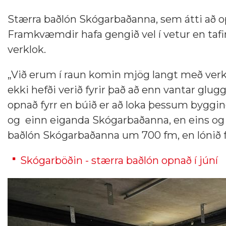
Stærra baðlón Skógarbaðanna, sem átti að opn
Framkvæmdir hafa gengið vel í vetur en tafi
verklok.
„Við erum í raun komin mjög langt með verk
ekki hefði verið fyrir það að enn vantar glu
opnað fyrr en búið er að loka þessum byggi
og einn eiganda Skógarbaðanna, en eins og
baðlón Skógarbaðanna um 700 fm, en lónið fe
Skógarböðin - stærra baðlón opnað í júní