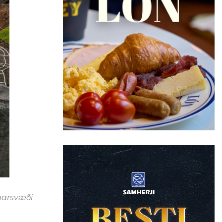
narsvæði