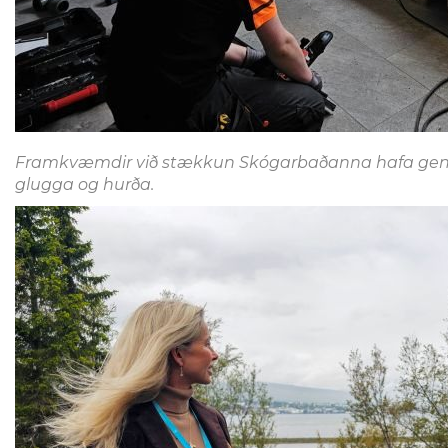
Framkvæmdir við stækkun Skógarbaðanna hafa gengið
glugga og hurða.