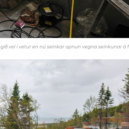
 vel í vetur en nú seinkar opnun vegna seinkunar á f