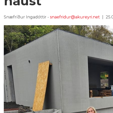
haust
Snæfríður Ingadóttir -
snaefridur@akureyri.net
25.0