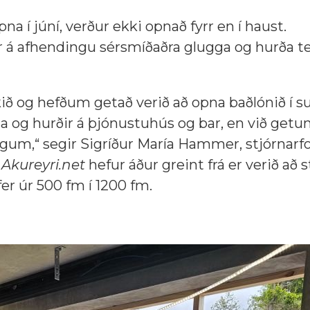
a í júní, verður ekki opnað fyrr en í haust.
r á afhendingu sérsmíðaðra glugga og hurða te
ið og hefðum getað verið að opna baðlónið í s
gga og hurðir á þjónustuhús og bar, en við getu
ngum,“ segir Sigríður María Hammer, stjórnar
Akureyri.net
hefur áður greint frá er verið að
r úr 500 fm í 1200 fm.