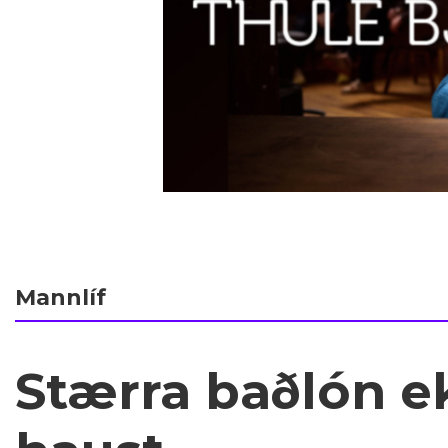
Mannlíf
Stærra baðlón ek