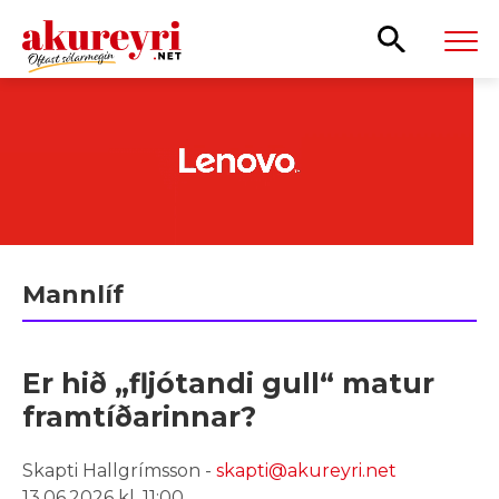
Leita
Mannlíf
Er hið „fljótandi gull“ matur
framtíðarinnar?
Skapti Hallgrímsson -
skapti@akureyri.net
13.06.2026 kl. 11:00