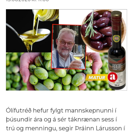
Ólífutréð hefur fylgt mannskepnunni í
þúsundir ára og á sér táknrænan sess í
trú og menningu, segir Þráinn Lárusson í