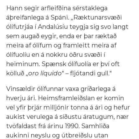
Hann segir arfleifðina sérstaklega
áþreifanlega á Spáni. „Ræktunarsvæði
ólífutrjáa í Andalúsíu teygja sig svo langt
sem augað eygir, enda er þar ræktað
meira af ólífum og framleitt meira af
ólífuolíu en á nokkru öðru svæði í
heiminum. Spænsk ólífuolía er því oft
kölluð „
oro líquido
“ – fljótandi gull.“
Vinsældir ólífunnar vaxa gríðarlega á
hverju ári. Heimsframleiðslan er komin
vel yfir þrjár milljónir tonna á ári og hefur
aukist verulega á síðustu áratugum, nær
tvöfaldast frá árinu 1990. Samhliða
aukinni neyslu og útbreiðslu utan