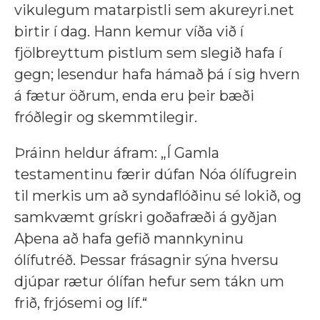
vikulegum matarpistli sem akureyri.net
birtir í dag. Hann kemur víða við í
fjölbreyttum pistlum sem slegið hafa í
gegn; lesendur hafa hámað þá í sig hvern
á fætur öðrum, enda eru þeir bæði
fróðlegir og skemmtilegir.
Þráinn heldur áfram: „Í Gamla
testamentinu færir dúfan Nóa ólífugrein
til merkis um að syndaflóðinu sé lokið, og
samkvæmt grískri goðafræði á gyðjan
Aþena að hafa gefið mannkyninu
ólífutréð. Þessar frásagnir sýna hversu
djúpar rætur ólífan hefur sem tákn um
frið, frjósemi og líf.“