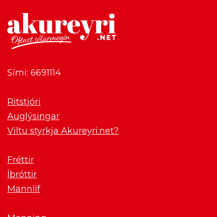
Sími: 6691114
Ritstjóri
Auglýsingar
Viltu styrkja Akureyri.net?
Fréttir
Íþróttir
Mannlíf