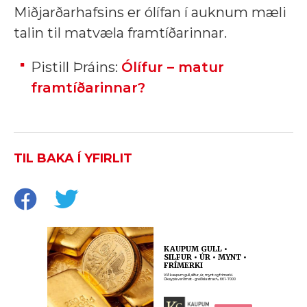
Miðjarðarhafsins er ólífan í auknum mæli
talin til matvæla framtíðarinnar.
Pistill Þráins:
Ólífur – matur
framtíðarinnar?
TIL BAKA Í YFIRLIT