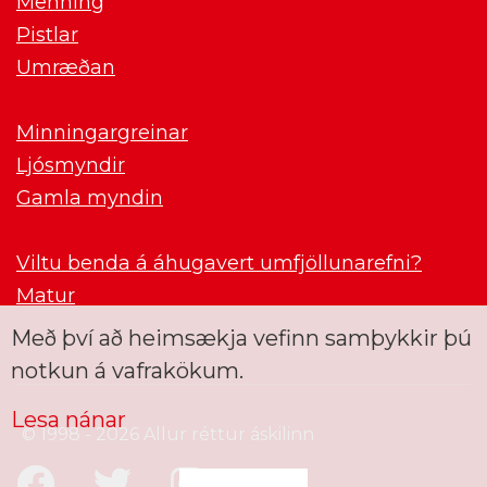
Menning
Pistlar
Umræðan
Minningargreinar
Ljósmyndir
Gamla myndin
Viltu benda á áhugavert umfjöllunarefni?
Matur
Með því að heimsækja vefinn samþykkir þú
notkun á vafrakökum.
Lesa nánar
© 1998 - 2026 Allur réttur áskilinn