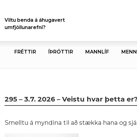
Viltu benda á áhugavert
umfjöllunarefni?
FRÉTTIR
ÍÞRÓTTIR
MANNLÍF
MENN
295 – 3.7. 2026 – Veistu hvar þetta er
Smelltu á myndina til að stækka hana og sjá