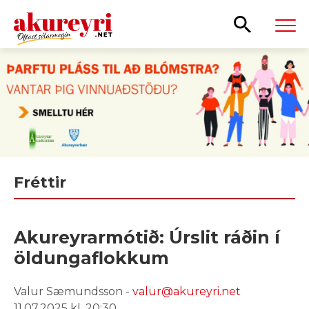
Leita
Fréttir
Akureyrarmótið: Úrslit ráðin í
öldungaflokkum
Valur Sæmundsson -
valur@akureyri.net
11.07.2025 kl. 20:30