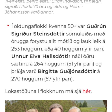
Tveir efstu þeirra elstu! Birgir Ingvason, til hægri,
sigraði í flokki 70 ára og eldri og Heimir
Jóhannsson varð annar.
Í öldungaflokki kvenna 50+ var
Guðrún
Sigríður Steinsdóttir
sömuleiðis með
örugga forystu allt mótið og lauk leik á
253 höggum, eða 40 höggum yfir pari.
Unnur Elva Hallsdóttir
náði öðru
sætinu á 264 höggum (51 yfir pari) og
þriðja varð
Birgitta Guðjónsdóttir
á
270 höggum (57 yfir pari).
Lokastöðuna í flokknum má sjá
hér
.