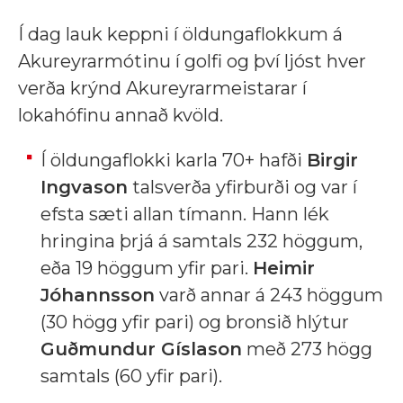
Í dag lauk keppni í öldungaflokkum á
Akureyrarmótinu í golfi og því ljóst hver
verða krýnd Akureyrarmeistarar í
lokahófinu annað kvöld.
Í öldungaflokki karla 70+ hafði
Birgir
Ingvason
talsverða yfirburði og var í
efsta sæti allan tímann. Hann lék
hringina þrjá á samtals 232 höggum,
eða 19 höggum yfir pari.
Heimir
Jóhannsson
varð annar á 243 höggum
(30 högg yfir pari) og bronsið hlýtur
Guðmundur Gíslason
með 273 högg
samtals (60 yfir pari).