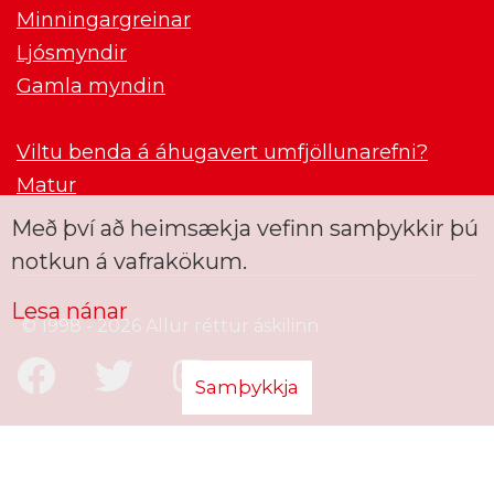
Minningargreinar
Ljósmyndir
Gamla myndin
Viltu benda á áhugavert umfjöllunarefni?
Matur
Með því að heimsækja vefinn samþykkir þú
notkun á vafrakökum.
Lesa nánar
© 1998 - 2026 Allur réttur áskilinn
Samþykkja