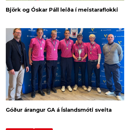
Björk og Óskar Páll leiða í meistaraflokki
Góður árangur GA á Íslandsmóti sveita