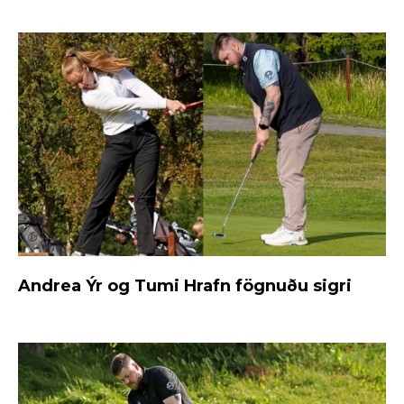
Andrea Ýr og Tumi Hrafn fögnuðu sigri