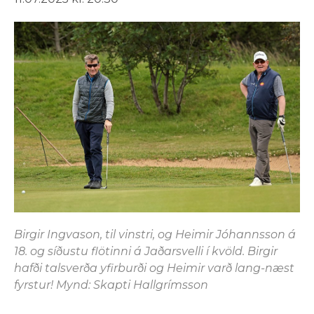
Birgir Ingvason, til vinstri, og Heimir Jóhannsson á
18. og síðustu flötinni á Jaðarsvelli í kvöld. Birgir
hafði talsverða yfirburði og Heimir varð lang-næst
fyrstur! Mynd: Skapti Hallgrímsson