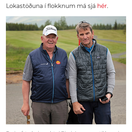
Lokastöðuna í flokknum má sjá
hér
.