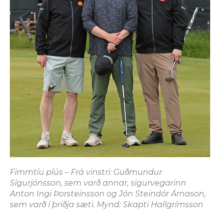
Fimmtíu plús – Frá vinstri: Guðmundur
Sigurjónsson, sem varð annar, sigurvegarinn
Anton Ingi Þorsteinsson og Jón Steindór Árnason,
sem varð í þriðja sæti. Mynd: Skapti Hallgrímsson