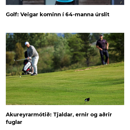
Golf: Veigar kominn í 64-manna úrslit
Akureyrarmótið: Tjaldar, ernir og aðrir
fuglar