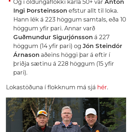
Og í öldungaflokki karla 50+ var
Anton
Ingi Þorsteinsson
efstur allt til loka.
Hann lék á 223 höggum samtals, eða 10
höggum yfir pari. Annar varð
Guðmundur Sigurjónsson
á 227
höggum (14 yfir pari) og
Jón Steindór
Árnason
aðeins höggi þar á eftir í
þriðja sætinu á 228 höggum (15 yfir
pari).
Lokastöðuna í flokknum má sjá
hér
.