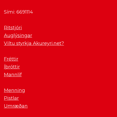
Sími: 6691114
Ritstjóri
Auglýsingar
Viltu styrkja Akureyri.net?
Fréttir
Íþróttir
Mannlíf
Menning
Pistlar
Umræðan