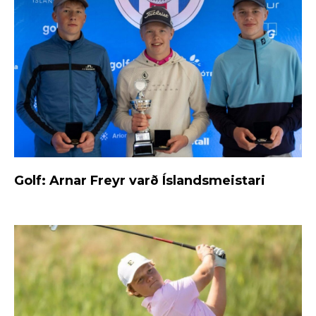
Golf: Arnar Freyr varð Íslandsmeistari