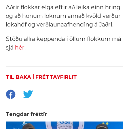
Aðrir flokkar eiga eftir að leika einn hring
og að honum loknum annað kvöld verður
lokahóf og verðlaunaafhending á Jaðri.
Stöðu allra keppenda í öllum flokkum má
sjá
hér
.
TIL BAKA Í FRÉTTAYFIRLIT
Tengdar fréttir