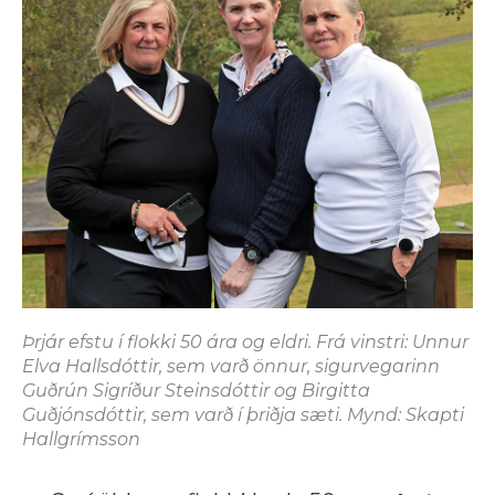
Þrjár efstu í flokki 50 ára og eldri. Frá vinstri: Unnur
Elva Hallsdóttir, sem varð önnur, sigurvegarinn
Guðrún Sigríður Steinsdóttir og Birgitta
Guðjónsdóttir, sem varð í þriðja sæti. Mynd: Skapti
Hallgrímsson