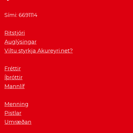
Sími: 6691114
Ritstjóri
Auglýsingar
Viltu styrkja Akureyri.net?
Fréttir
Íþróttir
Mannlíf
Menning
Pistlar
Umræðan