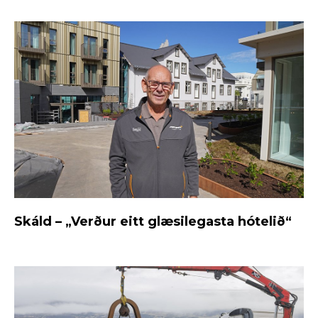
Skáld – „Verður eitt glæsilegasta hótelið“