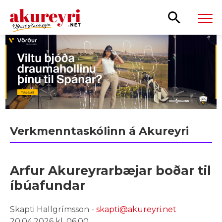
Leita
Verkmenntaskólinn á Akureyri
Arfur Akureyrarbæjar boðar til
íbúafundar
Skapti Hallgrímsson -
skapti@akureyri.net
20.04.2026 kl. 06:00