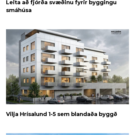
Leita að fjórða svæðinu fyrir byggingu
smáhúsa
Vilja Hrísalund 1-5 sem blandaða byggð