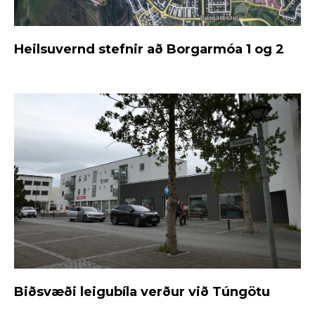
Heilsuvernd stefnir að Borgarmóa 1 og 2
Biðsvæði leigubíla verður við Túngötu