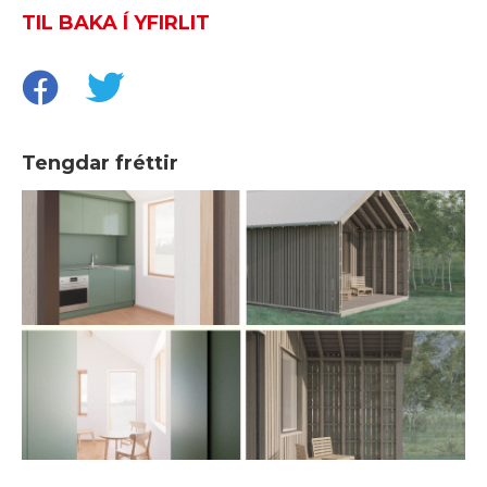
TIL BAKA Í YFIRLIT
Tengdar fréttir