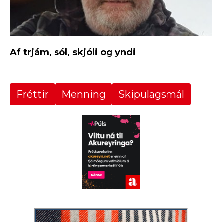
Af trjám, sól, skjóli og yndi
Fréttir
Menning
Skipulagsmál