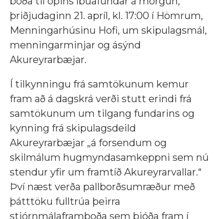
boða til opins íbúafundar á morgun,
þriðjudaginn 21. apríl, kl. 17:00 í Hömrum,
Menningarhúsinu Hofi, um skipulagsmál,
menningarminjar og ásýnd
Akureyrarbæjar.
Í tilkynningu frá samtökunum kemur
fram að á dagskrá verði stutt erindi frá
samtökunum um tilgang fundarins og
kynning frá skipulagsdeild
Akureyrarbæjar „á forsendum og
skilmálum hugmyndasamkeppni sem nú
stendur yfir um framtíð Akureyrarvallar.“
Því næst verða pallborðsumræður með
þátttöku fulltrúa þeirra
stjórnmálaframboða sem bjóða fram í