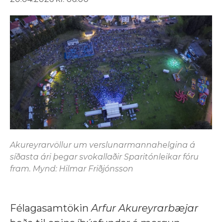
Akureyrarvöllur um verslunarmannahelgina á
síðasta ári þegar svokallaðir Sparitónleikar fóru
fram. Mynd: Hilmar Friðjónsson
Félagasamtökin
Arfur Akureyrarbæjar