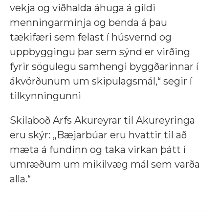
vekja og viðhalda áhuga á gildi
menningarminja og benda á þau
tækifæri sem felast í húsvernd og
uppbyggingu þar sem sýnd er virðing
fyrir sögulegu samhengi byggðarinnar í
ákvörðunum um skipulagsmál,“ segir í
tilkynningunni
Skilaboð Arfs Akureyrar til Akureyringa
eru skýr: „Bæjarbúar eru hvattir til að
mæta á fundinn og taka virkan þátt í
umræðum um mikilvæg mál sem varða
alla.“