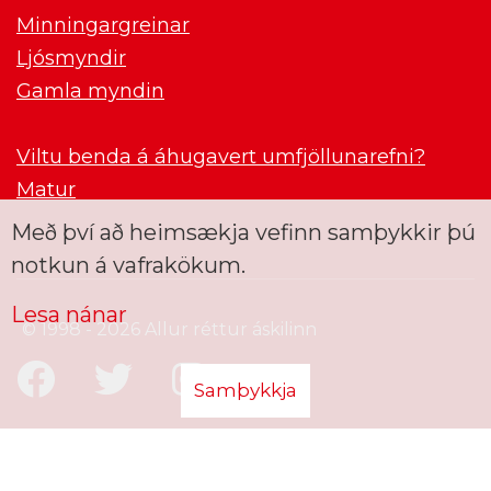
Minningargreinar
Ljósmyndir
Gamla myndin
Viltu benda á áhugavert umfjöllunarefni?
Matur
Með því að heimsækja vefinn samþykkir þú
notkun á vafrakökum.
Lesa nánar
© 1998 - 2026 Allur réttur áskilinn
Samþykkja