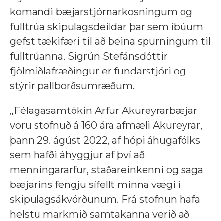
komandi bæjarstjórnarkosningum og
fulltrúa skipulagsdeildar þar sem íbúum
gefst tækifæri til að beina spurningum til
fulltrúanna. Sigrún Stefánsdóttir
fjölmiðlafræðingur er fundarstjóri og
stýrir pallborðsumræðum.
„Félagasamtökin Arfur Akureyrarbæjar
voru stofnuð á 160 ára afmæli Akureyrar,
þann 29. ágúst 2022, af hópi áhugafólks
sem hafði áhyggjur af því að
menningararfur, staðareinkenni og saga
bæjarins fengju sífellt minna vægi í
skipulagsákvörðunum. Frá stofnun hafa
helstu markmið samtakanna verið að