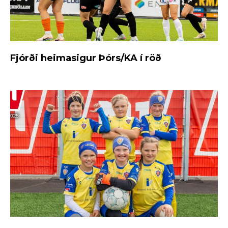
Fjórði heimasigur Þórs/KA í röð