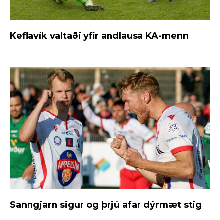
Keflavík valtaði yfir andlausa KA-menn
Sanngjarn sigur og þrjú afar dýrmæt stig