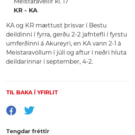
Meistaravellir kl. 17
KR - KA
KA og KR mættust þrisvar í Bestu
deildinni í fyrra, gerðu 2-2 jafntefli í fyrstu
umferðinni á Akureyri, en KA vann 2-1 á
Meistaravöllum í júlí og aftur í neðri hluta
deildarinnar í september, 4-2.
TIL BAKA Í YFIRLIT
Tengdar fréttir