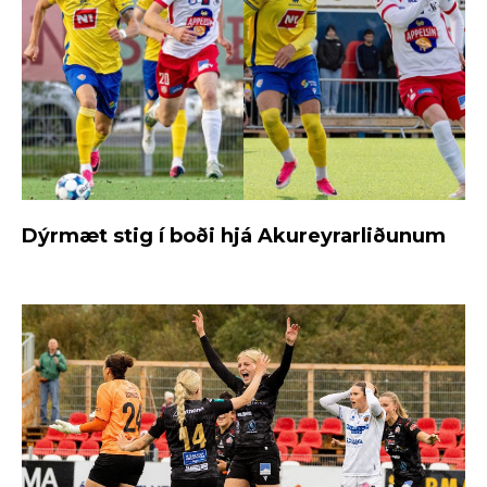
Dýrmæt stig í boði hjá Akureyrarliðunum