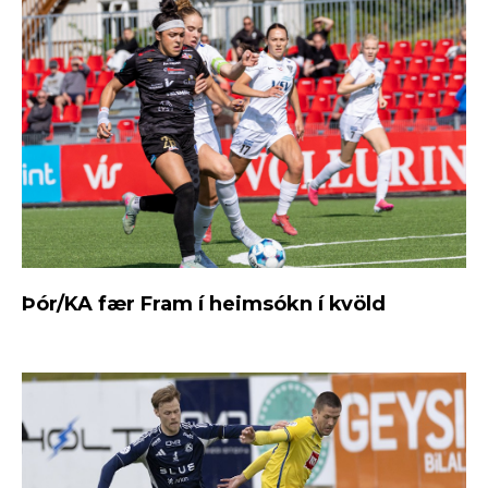
Þór/KA fær Fram í heimsókn í kvöld