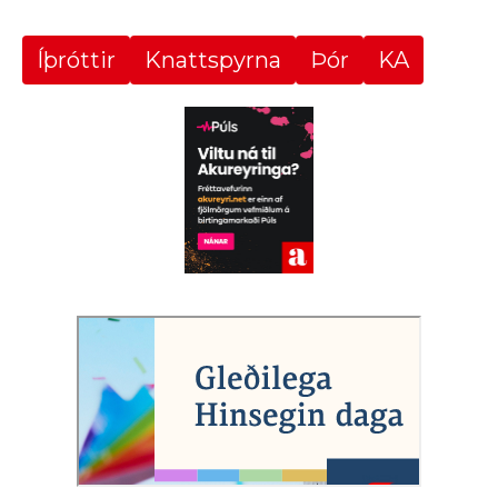
Íþróttir
Knattspyrna
Þór
KA