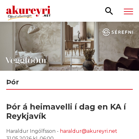
Leita
Þór
Þór á heimavelli í dag en KA í
Reykjavík
Haraldur Ingólfsson -
haraldur@akureyri.net
31.05.2026 kl. 06:00