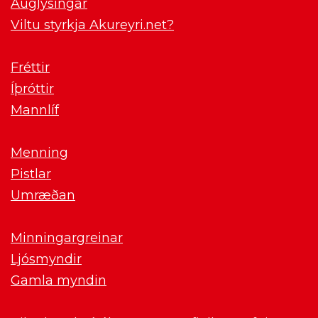
Auglýsingar
Viltu styrkja Akureyri.net?
Fréttir
Íþróttir
Mannlíf
Menning
Pistlar
Umræðan
Minningargreinar
Ljósmyndir
Gamla myndin