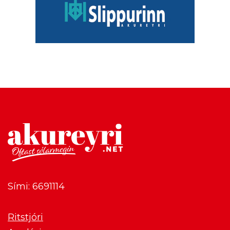
Sími: 6691114
Ritstjóri