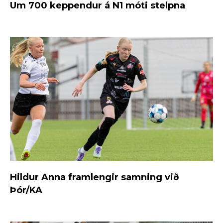
Um 700 keppendur á N1 móti stelpna
Hildur Anna framlengir samning við
Þór/KA