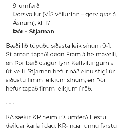
9. umferð
Þórsvöllur (VÍS völlurinn – gervigras á
Ásnum), kl. 17
Þór - Stjarnan
Bæði lið töpuðu síðasta leik sínum 0-1.
Stjarnan tapaði gegn Fram á heimavelli,
en Þór beið ósigur fyrir Keflvíkingum á
útivelli. Stjarnan hefur náð einu stigi úr
síðustu fimm leikjum sínum, en Þór
hefur tapað fimm leikjum í röð.
- - -
KA sækir KR heim í 9. umferð Bestu
deildar karla í dag. KR-ingar unnu fyrstu