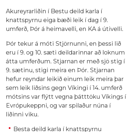
Akureyrarliðin í Bestu deild karla í
knattspyrnu eiga bæði leik í dag í 9.
umferð, Þór á heimavelli, en KA á útivelli.
Þór tekur á móti Stjörnunni, en þessi lið
eru í 9. og 10. sæti deildarinnar að loknum
átta umferðum. Stjarnan er með sjö stig í
9. sætinu, stigi meira en Þór. Stjarnan
hefur reyndar leikið einum leik meira þar
sem leik liðsins gegn Víkingi í 14. umferð
mótsins var flýtt vegna þátttöku Víkings í
Evrópukeppni, og var spilaður núna í
liðinni viku.
Besta deild karla í knattspyrnu