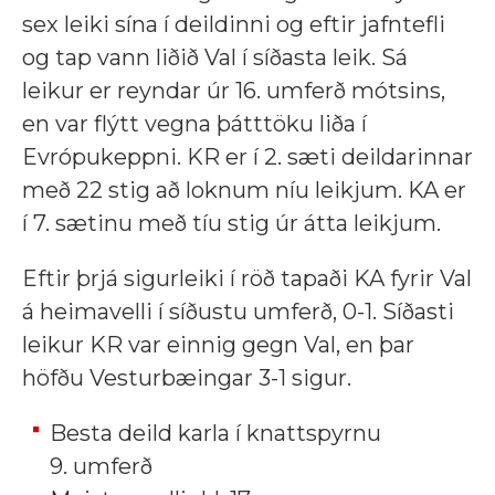
sex leiki sína í deildinni og eftir jafntefli
og tap vann liðið Val í síðasta leik. Sá
leikur er reyndar úr 16. umferð mótsins,
en var flýtt vegna þátttöku liða í
Evrópukeppni. KR er í 2. sæti deildarinnar
með 22 stig að loknum níu leikjum. KA er
í 7. sætinu með tíu stig úr átta leikjum.
Eftir þrjá sigurleiki í röð tapaði KA fyrir Val
á heimavelli í síðustu umferð, 0-1. Síðasti
leikur KR var einnig gegn Val, en þar
höfðu Vesturbæingar 3-1 sigur.
Besta deild karla í knattspyrnu
9. umferð