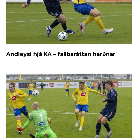
Andleysi hjá KA – fallbaráttan harðnar