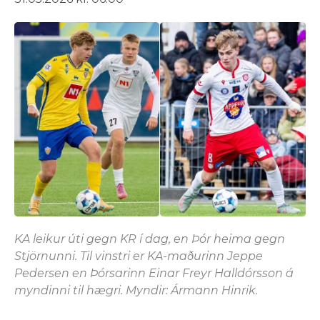
KA leikur úti gegn KR í dag, en Þór heima gegn
Stjörnunni. Til vinstri er KA-maðurinn Jeppe
Pedersen en Þórsarinn Einar Freyr Halldórsson á
myndinni til hægri. Myndir: Ármann Hinrik.