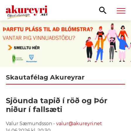
Leita
Skautafélag Akureyrar
Sjöunda tapið í röð og Þór
niður í fallsæti
Valur Sæmundsson -
valur@akureyri.net
14.06.2026 kl. 20:30