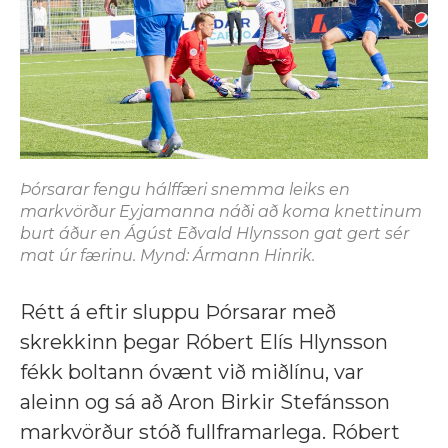
Þórsarar fengu hálffæri snemma leiks en
markvörður Eyjamanna náði að koma knettinum
burt áður en Ágúst Eðvald Hlynsson gat gert sér
mat úr færinu. Mynd: Ármann Hinrik.
Rétt á eftir sluppu Þórsarar með
skrekkinn þegar Róbert Elís Hlynsson
fékk boltann óvænt við miðlínu, var
aleinn og sá að Aron Birkir Stefánsson
markvörður stóð fullframarlega. Róbert