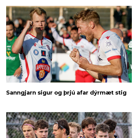
Sanngjarn sigur og þrjú afar dýrmæt stig