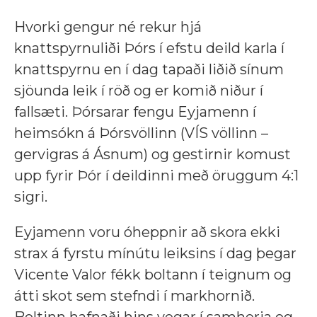
Hvorki gengur né rekur hjá
knattspyrnuliði Þórs í efstu deild karla í
knattspyrnu en í dag tapaði liðið sínum
sjöunda leik í röð og er komið niður í
fallsæti. Þórsarar fengu Eyjamenn í
heimsókn á Þórsvöllinn (VÍS völlinn –
gervigras á Ásnum) og gestirnir komust
upp fyrir Þór í deildinni með öruggum 4:1
sigri.
Eyjamenn voru óheppnir að skora ekki
strax á fyrstu mínútu leiksins í dag þegar
Vicente Valor fékk boltann í teignum og
átti skot sem stefndi í markhornið.