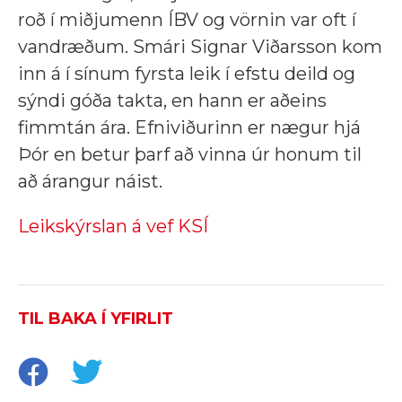
roð í miðjumenn ÍBV og vörnin var oft í
vandræðum. Smári Signar Viðarsson kom
inn á í sínum fyrsta leik í efstu deild og
sýndi góða takta, en hann er aðeins
fimmtán ára. Efniviðurinn er nægur hjá
Þór en betur þarf að vinna úr honum til
að árangur náist.
Leikskýrslan á vef KSÍ
TIL BAKA Í YFIRLIT