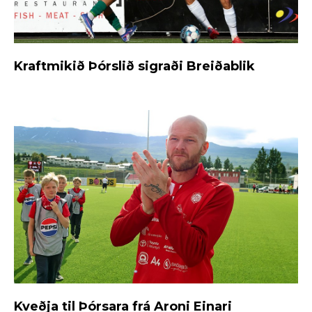
Kraftmikið Þórslið sigraði Breiðablik
Kveðja til Þórsara frá Aroni Einari