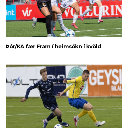
Þór/KA fær Fram í heimsókn í kvöld