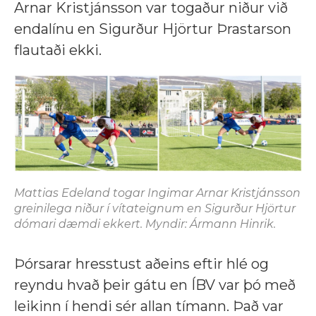
Arnar Kristjánsson var togaður niður við
endalínu en Sigurður Hjörtur Þrastarson
flautaði ekki.
Mattias Edeland togar Ingimar Arnar Kristjánsson
greinilega niður í vítateignum en Sigurður Hjörtur
dómari dæmdi ekkert. Myndir: Ármann Hinrik.
Þórsarar hresstust aðeins eftir hlé og
reyndu hvað þeir gátu en ÍBV var þó með
leikinn í hendi sér allan tímann. Það var