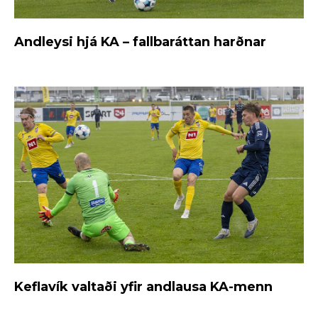
Andleysi hjá KA – fallbaráttan harðnar
Keflavík valtaði yfir andlausa KA-menn