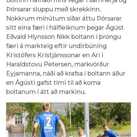
Boltinn hafnaði hins vegar í samherja og
Þórsarar sluppu með skrekkinn.
Nokkrum mínútum síðar áttu Þórsarar
sitt eina færi í hálfleiknum þegar Ágúst
Eðvald Hlynsson fékk boltann í þröngu
færi á markteig eftir undirbúning
Kristófers Kristjánssonar en Ari i
Haraldstovu Petersen, markvörður
Eyjamanna, náði að krafsa í boltann áður
en Ágústi gafst tími til að koma
boltanum í átt að markinu.