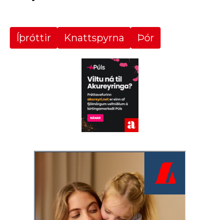
Íþróttir
Knattspyrna
Þór