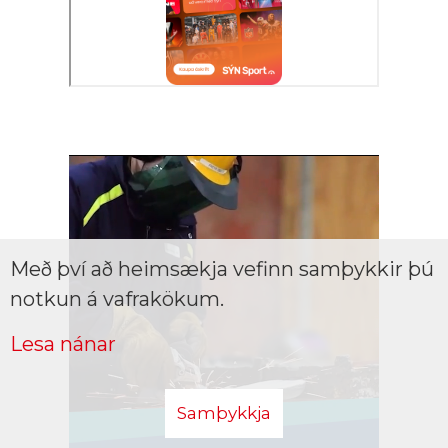
Með því að heimsækja vefinn samþykkir þú
notkun á vafrakökum.
Lesa nánar
Samþykkja