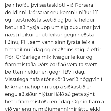
þeir höfðu því sætaskipti við Þórsara í
deildinni. Þórsarar eru komnir niður í 11.
og næstneðsta sætið og þurfa heldur
betur að hysja upp um sig buxurnar því
næsti leikur er útileikur gegn neðsta
liðinu, FH, sem vann sinn fyrsta leik á
tímabilinu í dag og er aðeins stigi á eftir
Þór. Gríðarlega mikilvægur leikur og
frammistaða Þórs þarf að vera talsvert
beittari heldur en gegn ÍBV í dag.
Vissulega hafa stór skörð verið höggvin í
leikmannahópinn upp á síðkastið en
engu að síður hlýtur liðið að geta sýnt
betri frammistöðu en í dag. Ógnin fram á
við var engin, miðjumennirnir áttu ekki