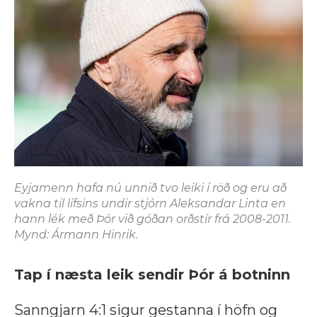
Eyjamenn hafa nú unnið tvo leiki í röð og eru að
vakna til lífsins undir stjórn Aleksandar Linta en
hann lék með Þór við góðan orðstír frá 2008-2011.
Mynd: Ármann Hinrik.
Tap í næsta leik sendir Þór á botninn
Sanngjarn 4:1 sigur gestanna í höfn og