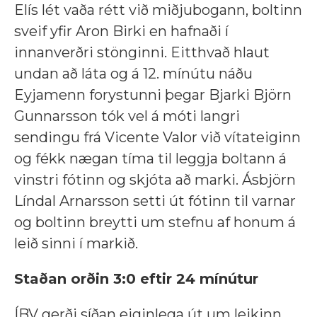
Elís lét vaða rétt við miðjubogann, boltinn
sveif yfir Aron Birki en hafnaði í
innanverðri stönginni. Eitthvað hlaut
undan að láta og á 12. mínútu náðu
Eyjamenn forystunni þegar Bjarki Björn
Gunnarsson tók vel á móti langri
sendingu frá Vicente Valor við vítateiginn
og fékk nægan tíma til leggja boltann á
vinstri fótinn og skjóta að marki. Ásbjörn
Líndal Arnarsson setti út fótinn til varnar
og boltinn breytti um stefnu af honum á
leið sinni í markið.
Staðan orðin 3:0 eftir 24 mínútur
ÍBV gerði síðan eiginlega út um leikinn