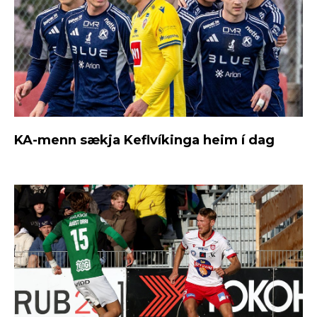
KA-menn sækja Keflvíkinga heim í dag