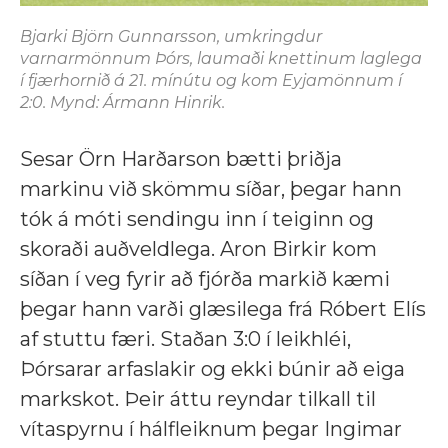
Bjarki Björn Gunnarsson, umkringdur
varnarmönnum Þórs, laumaði knettinum laglega
í fjærhornið á 21. mínútu og kom Eyjamönnum í
2:0. Mynd: Ármann Hinrik.
Sesar Örn Harðarson bætti þriðja
markinu við skömmu síðar, þegar hann
tók á móti sendingu inn í teiginn og
skoraði auðveldlega. Aron Birkir kom
síðan í veg fyrir að fjórða markið kæmi
þegar hann varði glæsilega frá Róbert Elís
af stuttu færi. Staðan 3:0 í leikhléi,
Þórsarar arfaslakir og ekki búnir að eiga
markskot. Þeir áttu reyndar tilkall til
vítaspyrnu í hálfleiknum þegar Ingimar