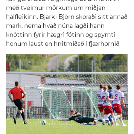
með tveimur mörkum um miðjan
hálfleikinn. Bjarki Björn skoraði sitt annað
mark, nema hvað núna lagði hann
knöttinn fyrir hægri fótinn og spyrnti
honum laust en hnitmiðað í fjærhornið.