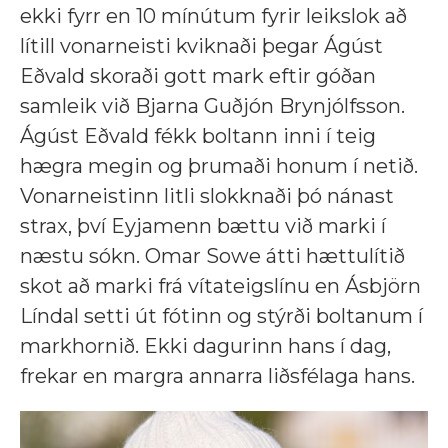
ekki fyrr en 10 mínútum fyrir leikslok að
lítill vonarneisti kviknaði þegar Ágúst
Eðvald skoraði gott mark eftir góðan
samleik við Bjarna Guðjón Brynjólfsson.
Ágúst Eðvald fékk boltann inni í teig
hægra megin og þrumaði honum í netið.
Vonarneistinn litli slokknaði þó nánast
strax, því Eyjamenn bættu við marki í
næstu sókn. Omar Sowe átti hættulítið
skot að marki frá vítateigslínu en Ásbjörn
Líndal setti út fótinn og stýrði boltanum í
markhornið. Ekki dagurinn hans í dag,
frekar en margra annarra liðsfélaga hans.