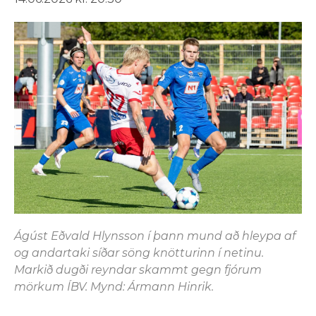
Ágúst Eðvald Hlynsson í þann mund að hleypa af
og andartaki síðar söng knötturinn í netinu.
Markið dugði reyndar skammt gegn fjórum
mörkum ÍBV. Mynd: Ármann Hinrik.