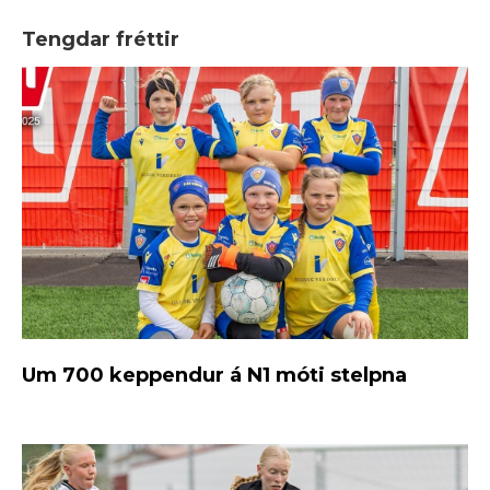
Tengdar fréttir
Um 700 keppendur á N1 móti stelpna