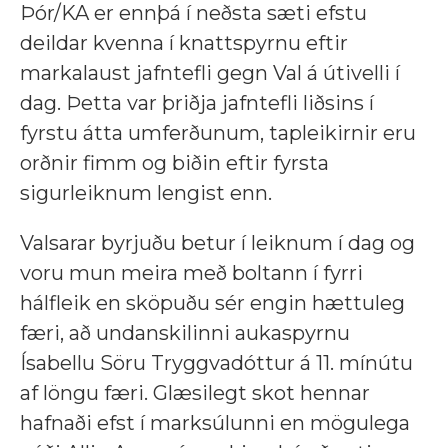
Þór/KA er ennþá í neðsta sæti efstu
deildar kvenna í knattspyrnu eftir
markalaust jafntefli gegn Val á útivelli í
dag. Þetta var þriðja jafntefli liðsins í
fyrstu átta umferðunum, tapleikirnir eru
orðnir fimm og biðin eftir fyrsta
sigurleiknum lengist enn.
Valsarar byrjuðu betur í leiknum í dag og
voru mun meira með boltann í fyrri
hálfleik en sköpuðu sér engin hættuleg
færi, að undanskilinni aukaspyrnu
Ísabellu Söru Tryggvadóttur á 11. mínútu
af löngu færi. Glæsilegt skot hennar
hafnaði efst í marksúlunni en mögulega