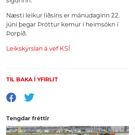
sigurinn.
Næsti leikur liðsins er mánudaginn 22.
júní þegar Þróttur kemur í heimsókn í
Þorpið.
Leikskýrslan á vef KSÍ
TIL BAKA Í YFIRLIT
Tengdar fréttir