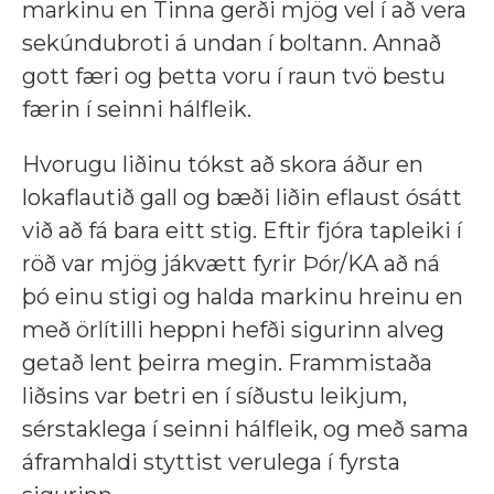
markinu en Tinna gerði mjög vel í að vera
sekúndubroti á undan í boltann. Annað
gott færi og þetta voru í raun tvö bestu
færin í seinni hálfleik.
Hvorugu liðinu tókst að skora áður en
lokaflautið gall og bæði liðin eflaust ósátt
við að fá bara eitt stig. Eftir fjóra tapleiki í
röð var mjög jákvætt fyrir Þór/KA að ná
þó einu stigi og halda markinu hreinu en
með örlítilli heppni hefði sigurinn alveg
getað lent þeirra megin. Frammistaða
liðsins var betri en í síðustu leikjum,
sérstaklega í seinni hálfleik, og með sama
áframhaldi styttist verulega í fyrsta