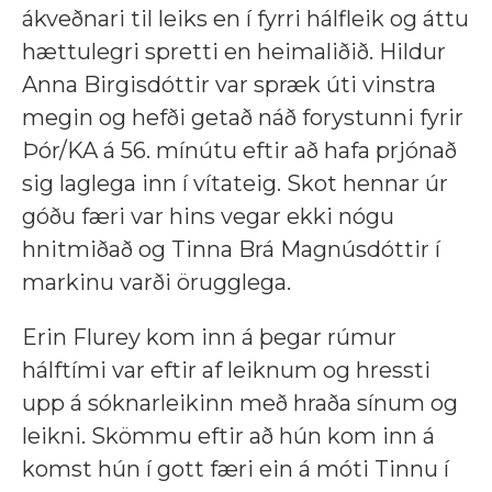
ákveðnari til leiks en í fyrri hálfleik og áttu
hættulegri spretti en heimaliðið. Hildur
Anna Birgisdóttir var spræk úti vinstra
megin og hefði getað náð forystunni fyrir
Þór/KA á 56. mínútu eftir að hafa prjónað
sig laglega inn í vítateig. Skot hennar úr
góðu færi var hins vegar ekki nógu
hnitmiðað og Tinna Brá Magnúsdóttir í
markinu varði örugglega.
Erin Flurey kom inn á þegar rúmur
hálftími var eftir af leiknum og hressti
upp á sóknarleikinn með hraða sínum og
leikni. Skömmu eftir að hún kom inn á
komst hún í gott færi ein á móti Tinnu í