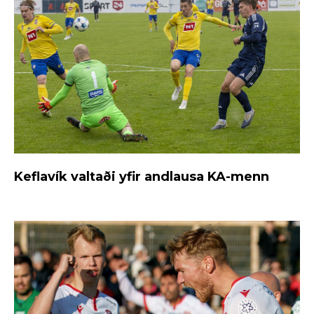
Keflavík valtaði yfir andlausa KA-menn