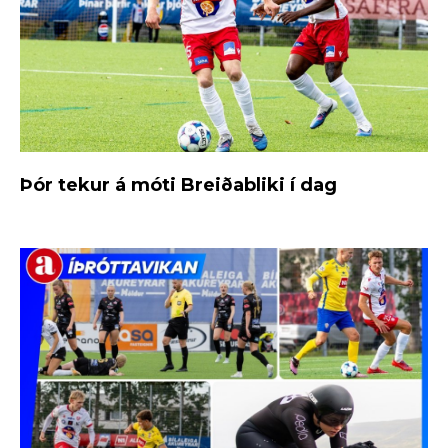
Þór tekur á móti Breiðabliki í dag