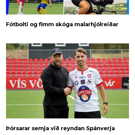
Fótbolti og fimm skóga malarhjólreiðar
Þórsarar semja við reyndan Spánverja