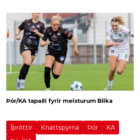
Þór/KA tapaði fyrir meisturum Blika
Íþróttir
Knattspyrna
Þór
KA