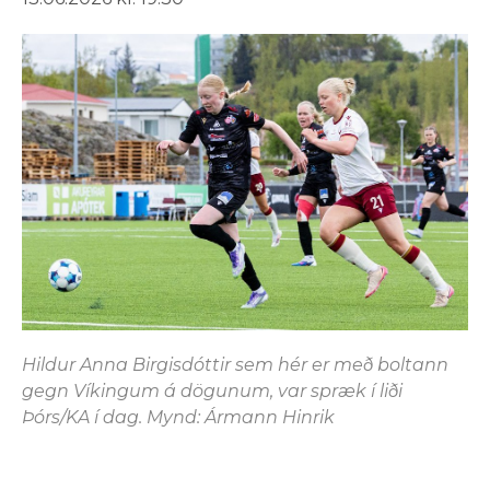
Hildur Anna Birgisdóttir sem hér er með boltann
gegn Víkingum á dögunum, var spræk í liði
Þórs/KA í dag. Mynd: Ármann Hinrik