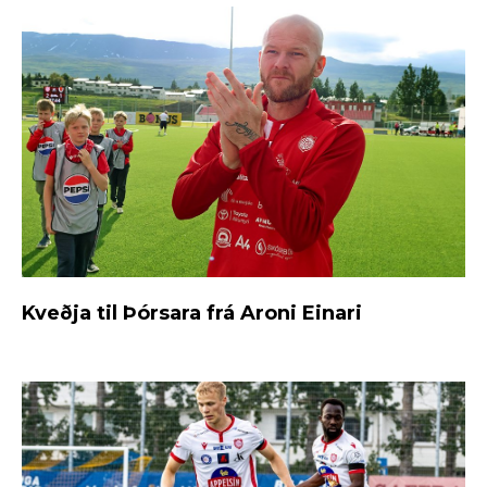
Kveðja til Þórsara frá Aroni Einari