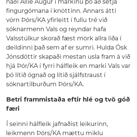
náði Allie Augur í markinu þó að setja
fingurgómana í knöttinn. Annars átti
vörn Þórs/KA yfirleitt í fullu tré við
sóknarmenn Vals og reyndar hafa
Valsstúlkur skorað fæst mörk allra liða í
deildinni það sem af er sumri. Hulda Ósk
Jónsdóttir skapaði mestan usla fram á við
hjá Þór/KA í fyrri hálfleik en marki Vals var
þó lítið ógnað og lítið sjálfstraust í
sóknartilburðum Þórs/KA.
Betri frammistaða eftir hlé og tvö góð
færi
Í seinni hálfleik jafnaðist leikurinn,
leikmenn Þórs/KA mættu miklu