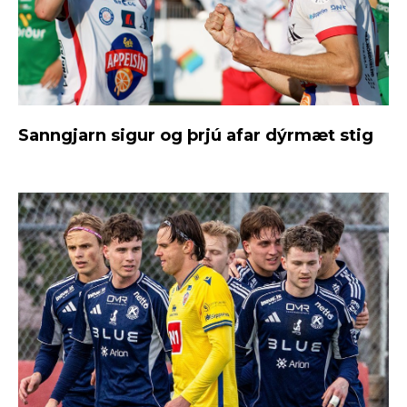
Sanngjarn sigur og þrjú afar dýrmæt stig