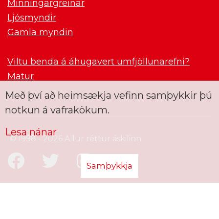
Minningargreinar
Ljósmyndir
Gamla myndin
Viltu benda á áhugavert umfjöllunarefni?
Matur
Með því að heimsækja vefinn samþykkir þú
notkun á vafrakökum.
Lesa nánar
© 1998 - 2026 Allur réttur áskilinn
Samþykkja