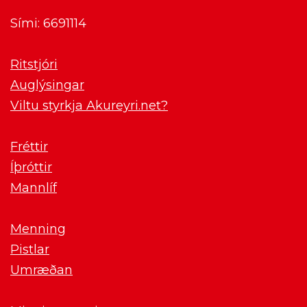
Sími: 6691114
Ritstjóri
Auglýsingar
Viltu styrkja Akureyri.net?
Fréttir
Íþróttir
Mannlíf
Menning
Pistlar
Umræðan