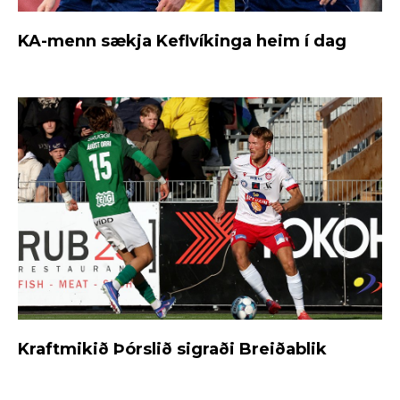
KA-menn sækja Keflvíkinga heim í dag
Kraftmikið Þórslið sigraði Breiðablik