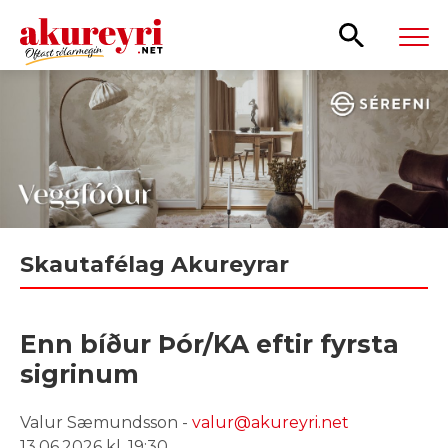
Leita
Skautafélag Akureyrar
Enn bíður Þór/KA eftir fyrsta
sigrinum
Valur Sæmundsson -
valur@akureyri.net
13.06.2026 kl. 19:30