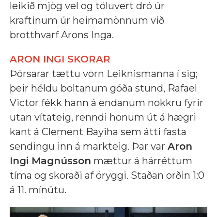
leikið mjög vel og töluvert dró úr
kraftinum úr heimamönnum við
brotthvarf Arons Inga.
ARON INGI SKORAR
Þórsarar tættu vörn Leiknismanna í sig;
þeir héldu boltanum góða stund, Rafael
Victor fékk hann á endanum nokkru fyrir
utan vítateig, renndi honum út á hægri
kant á Clement Bayiha sem átti fasta
sendingu inn á markteig. Þar var
Aron
Ingi Magnússon
mættur á hárréttum
tíma og skoraði af öryggi. Staðan orðin 1:0
á 11. mínútu.