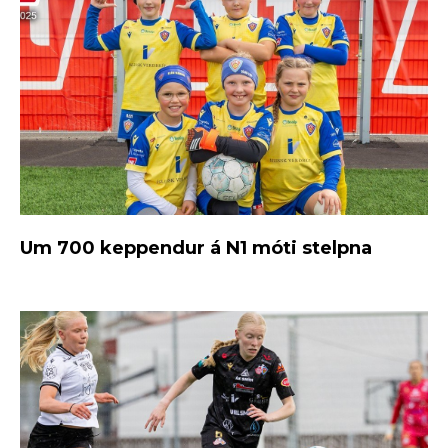
Um 700 keppendur á N1 móti stelpna