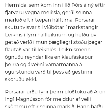
Hermida, sem kom inn í lið Þórs á ný eftir
fjarveru vegna meiðsla, gerði seinna
markið eftir tæpan hálftíma, Þórsarar
skutu tvisvar til viðbótar í markstangir
Leiknis í fyrri hálfleiknum og hefðu því
getað verið í mun þægilegri stöðu þegar
flautað var til leikhlés. Leiknismenn
ógnuðu reyndar líka en klaufaskapur
þeirra og áræðni varnarmanna á
ögurstundu varð til þess að gestirnir
skoruðu ekki.
Þórsarar urðu fyrir þeirri blóðtöku að Aron
Ingi Magnússon fór meiddur af velli
skömmu eftir seinna markið. Hann hafði