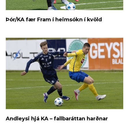
Þór/KA fær Fram í heimsókn í kvöld
Andleysi hjá KA – fallbaráttan harðnar