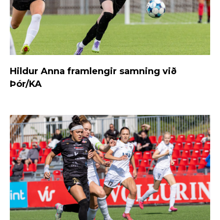
Hildur Anna framlengir samning við
Þór/KA