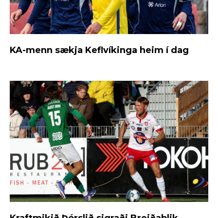
KA-menn sækja Keflvíkinga heim í dag
Kraftmikið Þórslið sigraði Breiðablik