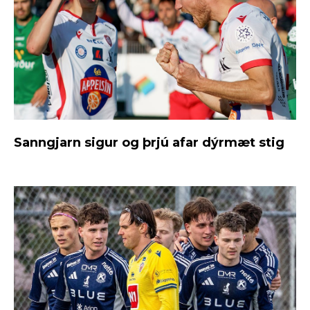
Sanngjarn sigur og þrjú afar dýrmæt stig