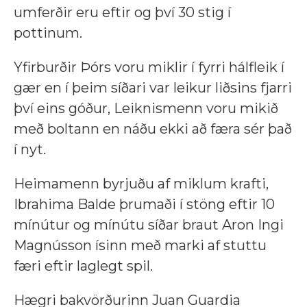
umferðir eru eftir og því 30 stig í
pottinum.
Yfirburðir Þórs voru miklir í fyrri hálfleik í
gær en í þeim síðari var leikur liðsins fjarri
því eins góður, Leiknismenn voru mikið
með boltann en náðu ekki að færa sér það
í nyt.
Heimamenn byrjuðu af miklum krafti,
Ibrahima Balde þrumaði í stöng eftir 10
mínútur og mínútu síðar braut Aron Ingi
Magnússon ísinn með marki af stuttu
færi eftir laglegt spil.
Hægri bakvörðurinn Juan Guardia