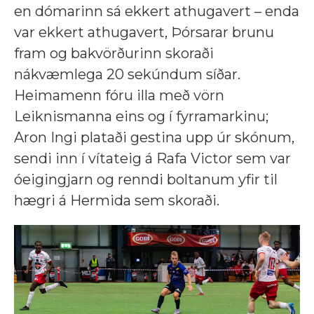
en dómarinn sá ekkert athugavert – enda
var ekkert athugavert, Þórsarar brunu
fram og bakvörðurinn skoraði
nákvæmlega 20 sekúndum síðar.
Heimamenn fóru illa með vörn
Leiknismanna eins og í fyrramarkinu;
Aron Ingi plataði gestina upp úr skónum,
sendi inn í vítateig á Rafa Victor sem var
óeigingjarn og renndi boltanum yfir til
hægri á Hermida sem skoraði.