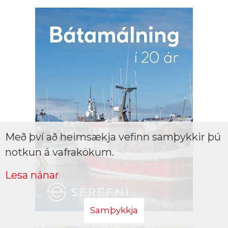
Með því að heimsækja vefinn samþykkir þú
notkun á vafrakökum.
Lesa nánar
Samþykkja