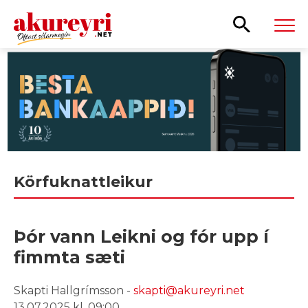
Leita
Körfuknattleikur
Þór vann Leikni og fór upp í
fimmta sæti
Skapti Hallgrímsson -
skapti@akureyri.net
13.07.2025 kl. 09:00