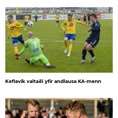
Keflavík valtaði yfir andlausa KA-menn