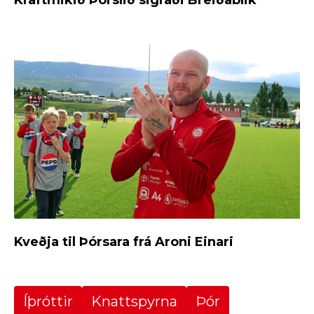
Kveðja til Þórsara frá Aroni Einari
Íþróttir
Knattspyrna
Þór