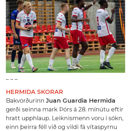
_ _ _
HERMIDA SKORAR
Bakvörðurinn
Juan Guardia Hermida
gerði seinna mark Þórs á 28. mínútu eftir
hratt upphlaup. Leiknismenn voru í sókn,
einn þeirra féll við og vildi fá vítaspyrnu