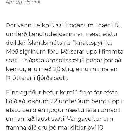
Ármann Hinrik
Þór vann Leikni 2:0 í Boganum í gær í 12.
umferð Lengjudeildarinnar, næst efstu
deildar Íslandsmótsins í knattspyrnu.
Með sigrinum fóru Þórsarar upp í fimmta
sæti – síðasta umspilssætið þegar þar að
kemur; eru með 20 stig, einu minna en
Þróttarar í fjórða sæti.
Eins og áður hefur komið fram fer efsta
liðið að loknum 22 umferðum beint upp í
efstu deild en fjögur næstu fara í umspil
um annað laust sæti. Vangaveltur um
framhaldið eru þó marklitlar því 10