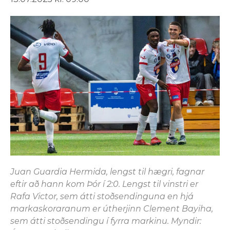
Juan Guardia Hermida, lengst til hægri, fagnar
eftir að hann kom Þór í 2:0. Lengst til vinstri er
Rafa Victor, sem átti stoðsendinguna en hjá
markaskoraranum er útherjinn Clement Bayiha,
sem átti stoðsendingu í fyrra markinu. Myndir: