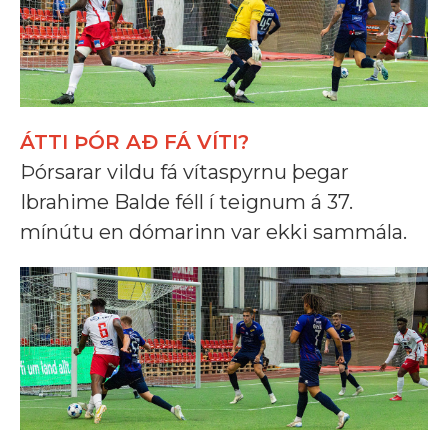
ÁTTI ÞÓR AÐ FÁ VÍTI?
Þórsarar vildu fá vítaspyrnu þegar
Ibrahime Balde féll í teignum á 37.
mínútu en dómarinn var ekki sammála.