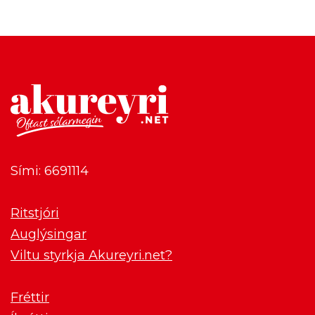
Sími: 6691114
Ritstjóri
Auglýsingar
Viltu styrkja Akureyri.net?
Fréttir