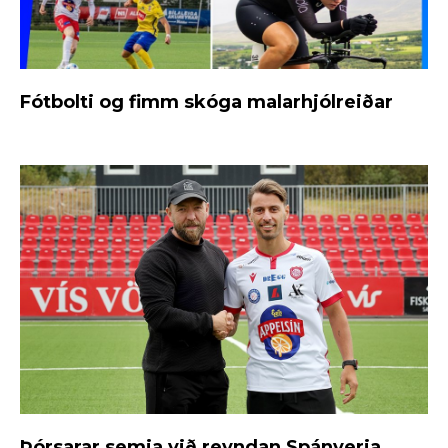
Fótbolti og fimm skóga malarhjólreiðar
Þórsarar semja við reyndan Spánverja