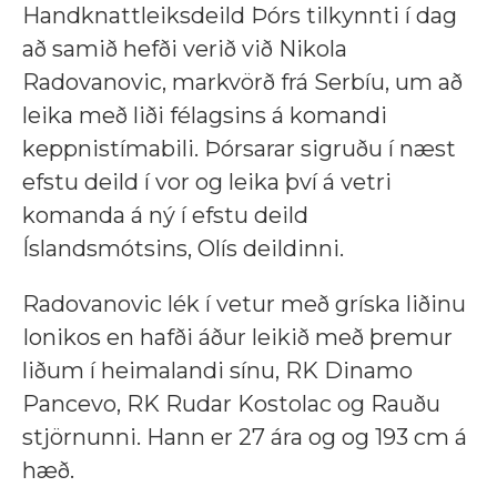
Handknattleiksdeild Þórs tilkynnti í dag
að samið hefði verið við Nikola
Radovanovic, markvörð frá Serbíu, um að
leika með liði félagsins á komandi
keppnistímabili. Þórsarar sigruðu í næst
efstu deild í vor og leika því á vetri
komanda á ný í efstu deild
Íslandsmótsins, Olís deildinni.
Radovanovic lék í vetur með gríska liðinu
Ionikos en hafði áður leikið með þremur
liðum í heimalandi sínu,
RK Dinamo
Pancevo, RK Rudar Kostolac og Rauðu
stjörnunni.
Hann er 27 ára og og 193 cm á
hæð.