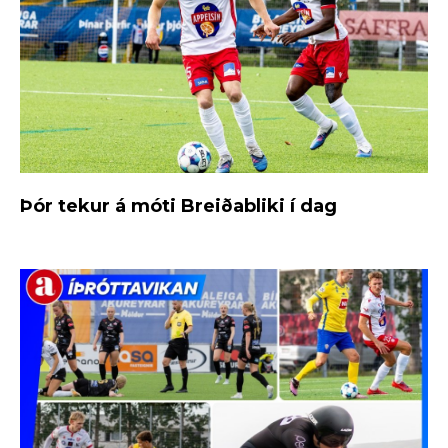
Þór tekur á móti Breiðabliki í dag