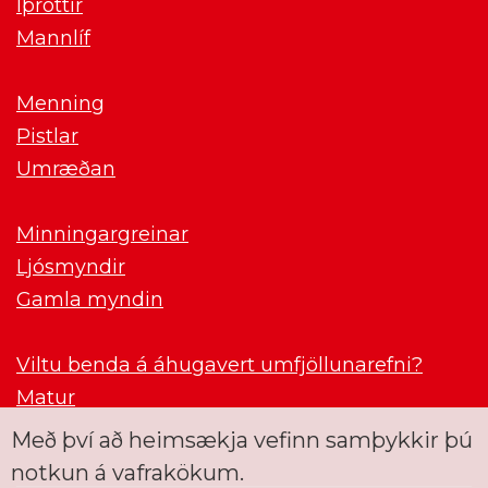
Íþróttir
Mannlíf
Menning
Pistlar
Umræðan
Minningargreinar
Ljósmyndir
Gamla myndin
Viltu benda á áhugavert umfjöllunarefni?
Matur
Með því að heimsækja vefinn samþykkir þú
notkun á vafrakökum.