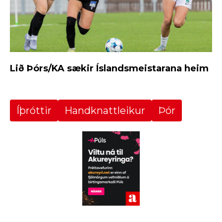
Lið Þórs/KA sækir Íslandsmeistarana heim
Íþróttir
Handknattleikur
Þór