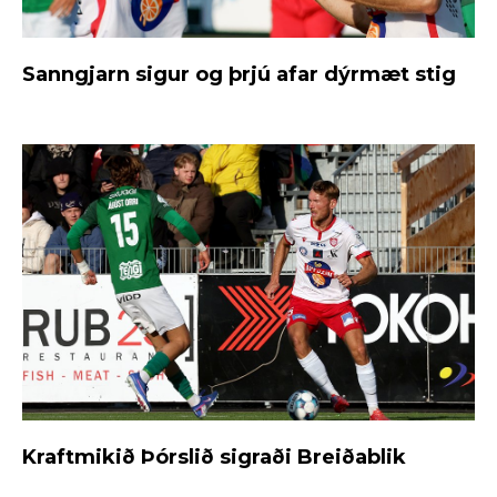
Sanngjarn sigur og þrjú afar dýrmæt stig
Kraftmikið Þórslið sigraði Breiðablik