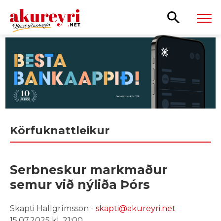
Leita
Körfuknattleikur
Serbneskur markmaður
semur við nýliða Þórs
Skapti Hallgrímsson -
skapti@akureyri.net
15.07.2025 kl. 21:00