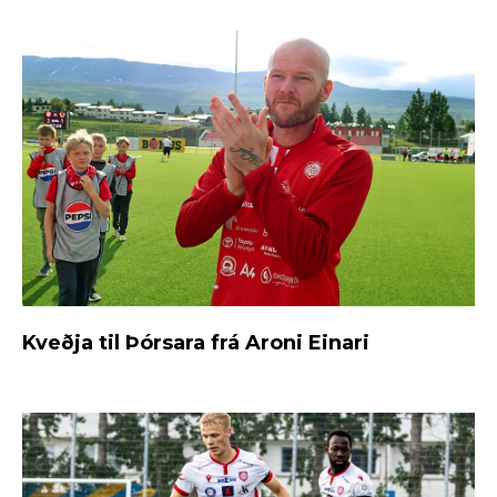
Kveðja til Þórsara frá Aroni Einari