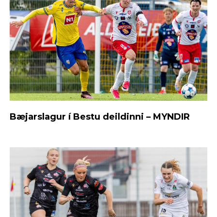
Bæjarslagur í Bestu deildinni – MYNDIR