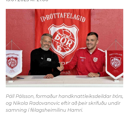
Páll Pálsson, formaður handknattleiksdeildar Þórs,
og Nikola Radovanovic eftir að þeir skrifuðu undir
samning í félagsheimilinu Hamri.