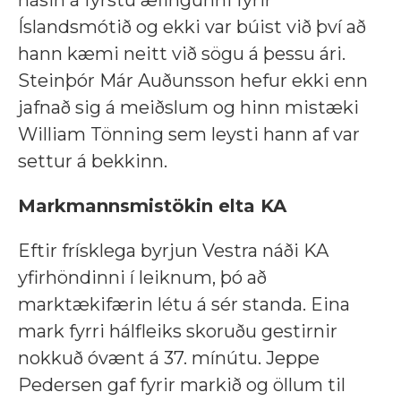
hásin á fyrstu æfingunni fyrir
Íslandsmótið og ekki var búist við því að
hann kæmi neitt við sögu á þessu ári.
Steinþór Már Auðunsson hefur ekki enn
jafnað sig á meiðslum og hinn mistæki
William Tönning sem leysti hann af var
settur á bekkinn.
Markmannsmistökin elta KA
Eftir frísklega byrjun Vestra náði KA
yfirhöndinni í leiknum, þó að
marktækifærin létu á sér standa. Eina
mark fyrri hálfleiks skoruðu gestirnir
nokkuð óvænt á 37. mínútu. Jeppe
Pedersen gaf fyrir markið og öllum til