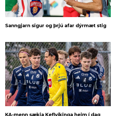
Sanngjarn sigur og þrjú afar dýrmæt stig
KA-menn sækja Keflvíkinga heim í dag