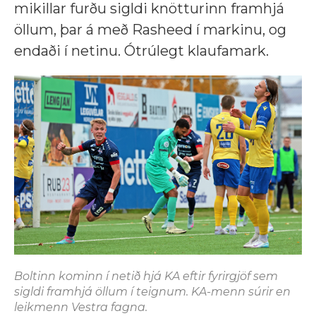
mikillar furðu sigldi knötturinn framhjá
öllum, þar á með Rasheed í markinu, og
endaði í netinu. Ótrúlegt klaufamark.
Boltinn kominn í netið hjá KA eftir fyrirgjöf sem
sigldi framhjá öllum í teignum. KA-menn súrir en
leikmenn Vestra fagna.