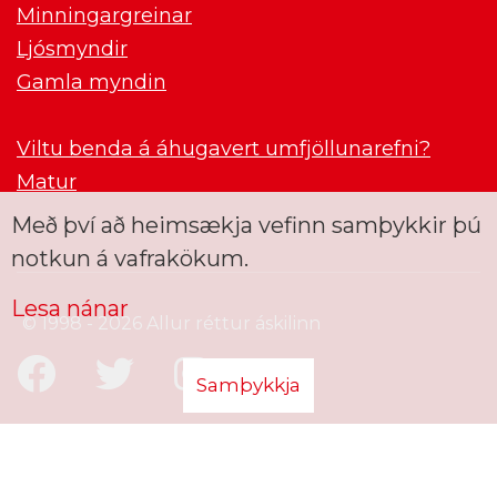
Minningargreinar
Ljósmyndir
Gamla myndin
Viltu benda á áhugavert umfjöllunarefni?
Matur
Með því að heimsækja vefinn samþykkir þú
notkun á vafrakökum.
Lesa nánar
© 1998 - 2026 Allur réttur áskilinn
Samþykkja