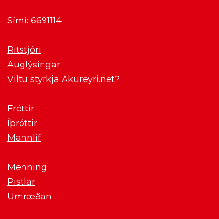
Sími: 6691114
Ritstjóri
Auglýsingar
Viltu styrkja Akureyri.net?
Fréttir
Íþróttir
Mannlíf
Menning
Pistlar
Umræðan