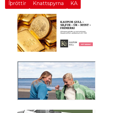
Íþróttir
Knattspyrna
KA