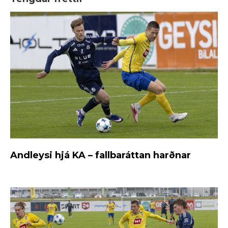
Andleysi hjá KA – fallbaráttan harðnar