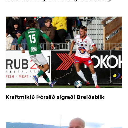
Kraftmikið Þórslið sigraði Breiðablik