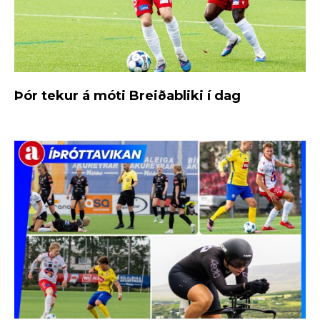
Þór tekur á móti Breiðabliki í dag