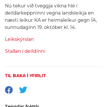
Nú tekur við tveggja vikna hlé í
deildarkeppninni vegna landsleikja en
næsti leikur KA er heimaleikur gegn ÍA,
sunnudaginn 19. október kl. 14.
Leikskýrslan
Staðan í deildinni
TIL BAKA Í YFIRLIT
Tengdar fréttir