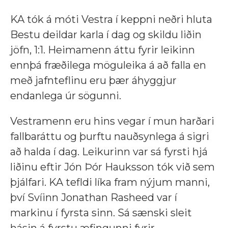
KA tók á móti Vestra í keppni neðri hluta
Bestu deildar karla í dag og skildu liðin
jöfn, 1:1. Heimamenn áttu fyrir leikinn
ennþá fræðilega möguleika á að falla en
með jafnteflinu eru þær áhyggjur
endanlega úr sögunni.
Vestramenn eru hins vegar í mun harðari
fallbaráttu og þurftu nauðsynlega á sigri
að halda í dag. Leikurinn var sá fyrsti hjá
liðinu eftir Jón Þór Hauksson tók við sem
þjálfari. KA tefldi líka fram nýjum manni,
því Svíinn Jonathan Rasheed var í
markinu í fyrsta sinn. Sá sænski sleit