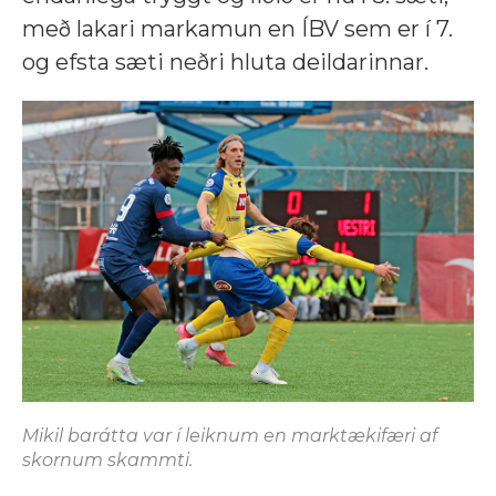
með lakari markamun en ÍBV sem er í 7.
og efsta sæti neðri hluta deildarinnar.
Mikil barátta var í leiknum en marktækifæri af
skornum skammti.