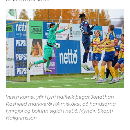
Vestri komst yfir í fyrri hálfleik þegar Jonathan
Rasheed markverði KA mistókst að handsama
fyrirgjöf og boltinn sigldi í netið. Myndir: Skapti
Hallgrímsson