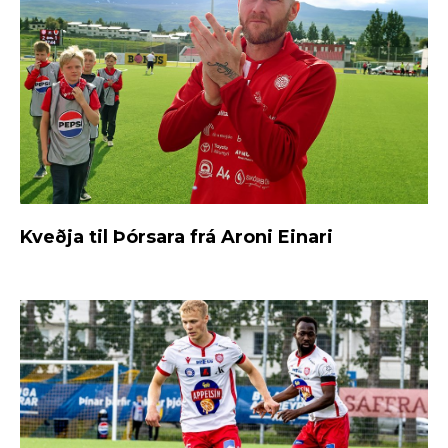
Kveðja til Þórsara frá Aroni Einari