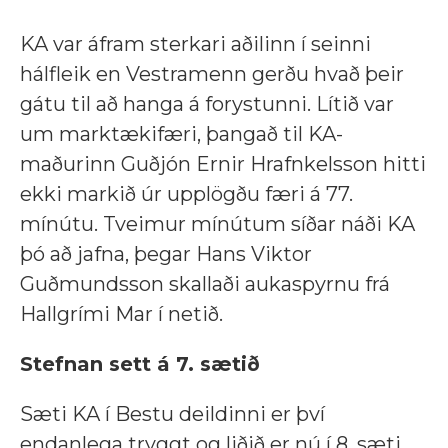
KA var áfram sterkari aðilinn í seinni
hálfleik en Vestramenn gerðu hvað þeir
gátu til að hanga á forystunni. Lítið var
um marktækifæri, þangað til KA-
maðurinn Guðjón Ernir Hrafnkelsson hitti
ekki markið úr upplögðu færi á 77.
mínútu. Tveimur mínútum síðar náði KA
þó að jafna, þegar Hans Viktor
Guðmundsson skallaði aukaspyrnu frá
Hallgrími Mar í netið.
Stefnan sett á 7. sætið
Sæti KA í Bestu deildinni er því
endanlega tryggt og liðið er nú í 8. sæti,