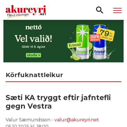
Leita
Körfuknattleikur
Sæti KA tryggt eftir jafntefli
gegn Vestra
Valur Sæmundsson -
valur@akureyri.net
05.10.2025 kl. 18:00