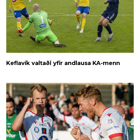
Keflavík valtaði yfir andlausa KA-menn