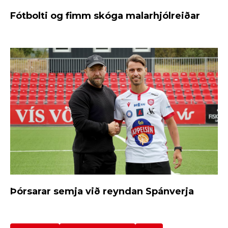
Fótbolti og fimm skóga malarhjólreiðar
Þórsarar semja við reyndan Spánverja