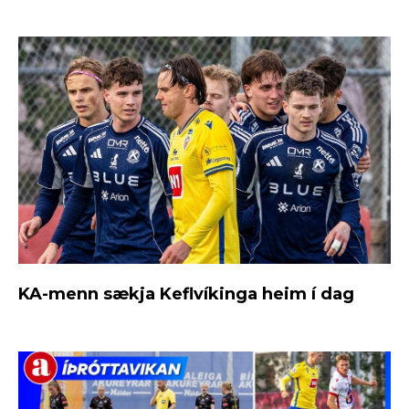
KA-menn sækja Keflvíkinga heim í dag