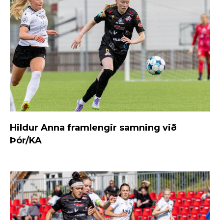
Hildur Anna framlengir samning við
Þór/KA