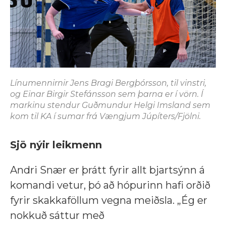
Línumennirnir Jens Bragi Bergþórsson, til vinstri,
og Einar Birgir Stefánsson sem þarna er í vörn. Í
markinu stendur Guðmundur Helgi Imsland sem
kom til KA í sumar frá Vængjum Júpíters/Fjölni.
Sjö nýir leikmenn
Andri Snær er þrátt fyrir allt bjartsýnn á
komandi vetur, þó að hópurinn hafi orðið
fyrir skakkaföllum vegna meiðsla. „Ég er
nokkuð sáttur með