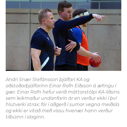
Andri Snær Stefánsson þjálfari KA og
aðstoðarþjálfarinn Einar Rafn Eiðsson á æfingu í
gær. Einar Rafn hefur verið máttarstólpi KA-liðsins
sem leikmaður undanfarin ár en verður ekki í því
hlutverki strax; fór í aðgerð í sumar vegna meiðsla
og ekki er vitað með vissu hvenær hann verður
tilbúinn í slaginn.