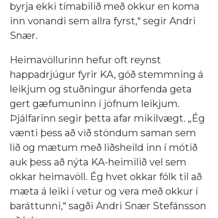
byrja ekki tímabilið með okkur en koma
inn vonandi sem allra fyrst,“ segir Andri
Snær.
Heimavöllurinn hefur oft reynst
happadrjúgur fyrir KA, góð stemmning á
leikjum og stuðningur áhorfenda geta
gert gæfumuninn í jöfnum leikjum.
Þjálfarinn segir þetta afar mikilvægt. „Ég
vænti þess að við stöndum saman sem
lið og mætum með liðsheild inn í mótið
auk þess að nýta KA-heimilið vel sem
okkar heimavöll. Ég hvet okkar fólk til að
mæta á leiki í vetur og vera með okkur í
baráttunni,“ sagði Andri Snær Stefánsson