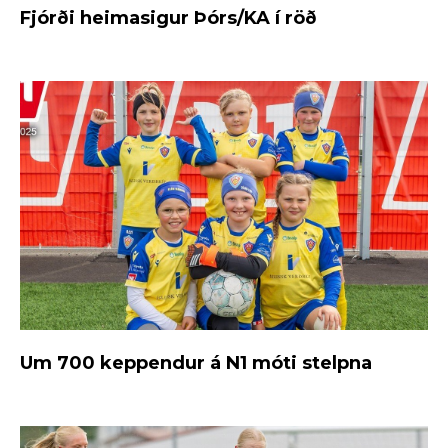
Fjórði heimasigur Þórs/KA í röð
Um 700 keppendur á N1 móti stelpna