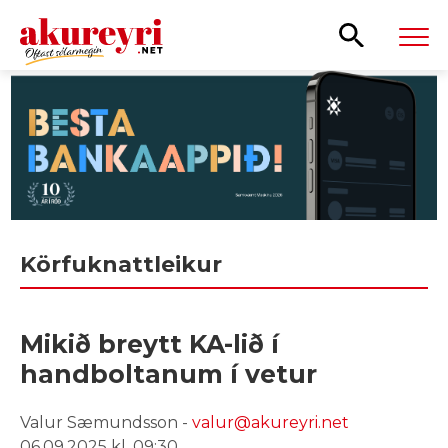
Leita
Körfuknattleikur
Mikið breytt KA-lið í
handboltanum í vetur
Valur Sæmundsson -
valur@akureyri.net
06.09.2025 kl. 09:30