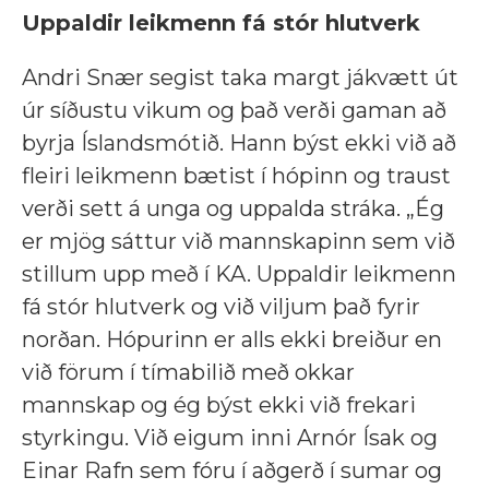
Uppaldir leikmenn fá stór hlutverk
Andri Snær segist taka margt jákvætt út
úr síðustu vikum og það verði gaman að
byrja Íslandsmótið. Hann býst ekki við að
fleiri leikmenn bætist í hópinn og traust
verði sett á unga og uppalda stráka. „Ég
er mjög sáttur við mannskapinn sem við
stillum upp með í KA. Uppaldir leikmenn
fá stór hlutverk og við viljum það fyrir
norðan. Hópurinn er alls ekki breiður en
við förum í tímabilið með okkar
mannskap og ég býst ekki við frekari
styrkingu. Við eigum inni Arnór Ísak og
Einar Rafn sem fóru í aðgerð í sumar og