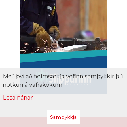
Með því að heimsækja vefinn samþykkir þú
notkun á vafrakökum.
Lesa nánar
Samþykkja