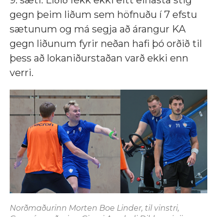
9. sæti. Liðið fékk ekki eitt einasta stig
gegn þeim liðum sem höfnuðu í 7 efstu
sætunum og má segja að árangur KA
gegn liðunum fyrir neðan hafi þó orðið til
þess að lokaniðurstaðan varð ekki enn
verri.
Norðmaðurinn Morten Boe Linder, til vinstri,