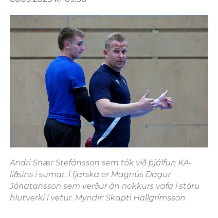
Andri Snær Stefánsson sem tók við þjálfun KA-
liðsins í sumar. Í fjarska er Magnús Dagur
Jónatansson sem verður án nokkurs vafa í stóru
hlutverki í vetur. Myndir: Skapti Hallgrímsson