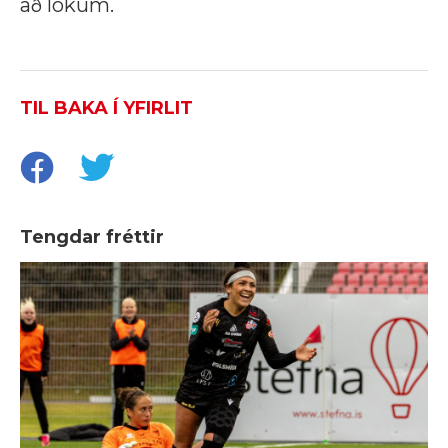
að lokum.
TIL BAKA Í YFIRLIT
Tengdar fréttir