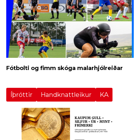
Fótbolti og fimm skóga malarhjólreiðar
Íþróttir
Handknattleikur
KA