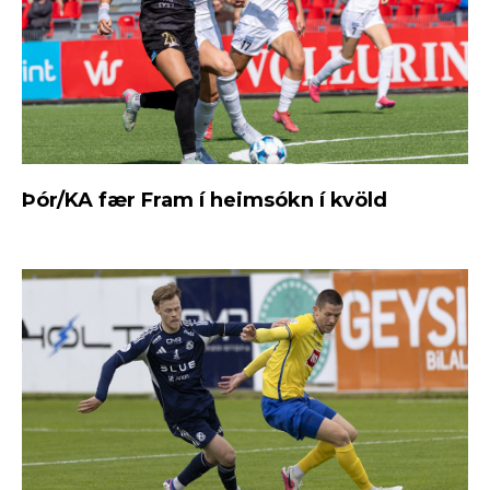
Þór/KA fær Fram í heimsókn í kvöld