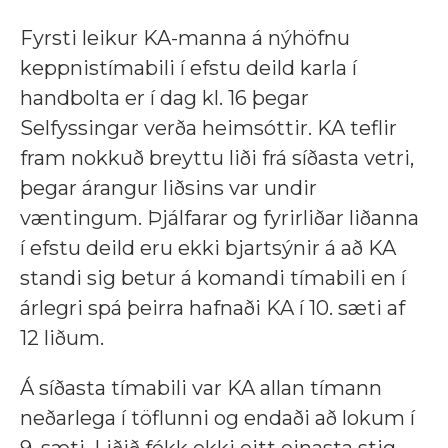
Fyrsti leikur KA-manna á nýhöfnu
keppnistímabili í efstu deild karla í
handbolta er í dag kl. 16 þegar
Selfyssingar verða heimsóttir. KA teflir
fram nokkuð breyttu liði frá síðasta vetri,
þegar árangur liðsins var undir
væntingum. Þjálfarar og fyrirliðar liðanna
í efstu deild eru ekki bjartsýnir á að KA
standi sig betur á komandi tímabili en í
árlegri spá þeirra hafnaði KA í 10. sæti af
12 liðum.
Á síðasta tímabili var KA allan tímann
neðarlega í töflunni og endaði að lokum í