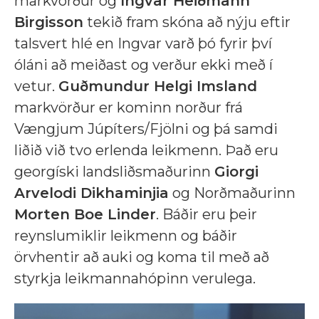
markvörður og
Ingvar Heiðmann
Birgisson
tekið fram skóna að nýju eftir
talsvert hlé en Ingvar varð þó fyrir því
óláni að meiðast og verður ekki með í
vetur.
Guðmundur Helgi Imsland
markvörður er kominn norður frá
Vængjum Júpíters/Fjölni og þá samdi
liðið við tvo erlenda leikmenn. Það eru
georgíski landsliðsmaðurinn
Giorgi
Arvelodi Dikhaminjia
og Norðmaðurinn
Morten Boe Linder
. Báðir eru þeir
reynslumiklir leikmenn og báðir
örvhentir að auki og koma til með að
styrkja leikmannahópinn verulega.