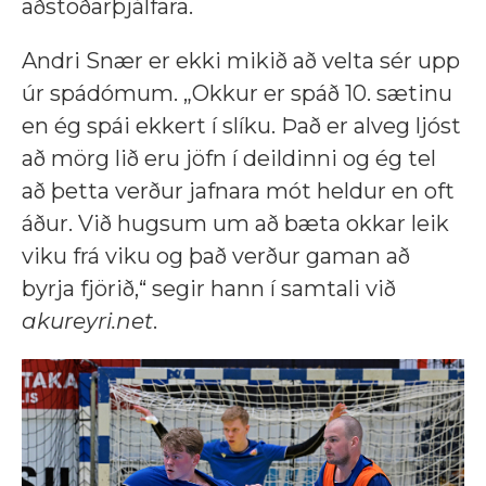
aðstoðarþjálfara.
Andri Snær er ekki mikið að velta sér upp
úr spádómum. „Okkur er spáð 10. sætinu
en ég spái ekkert í slíku. Það er alveg ljóst
að mörg lið eru jöfn í deildinni og ég tel
að þetta verður jafnara mót heldur en oft
áður. Við hugsum um að bæta okkar leik
viku frá viku og það verður gaman að
byrja fjörið,“ segir hann í samtali við
akureyri.net
.