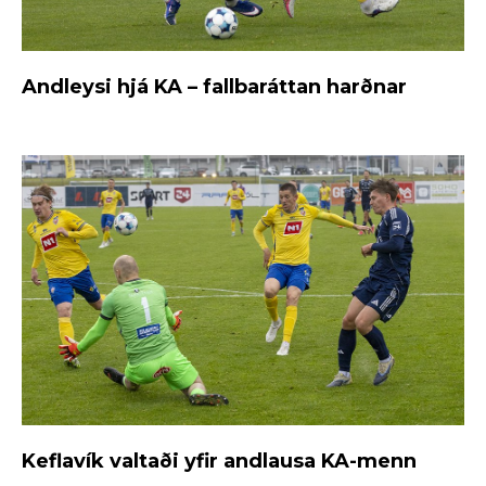
Andleysi hjá KA – fallbaráttan harðnar
Keflavík valtaði yfir andlausa KA-menn