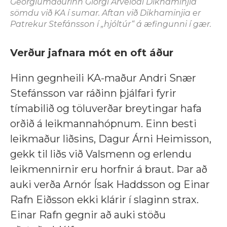
Georgíumaðurinn Giorgi Arvelodi Dikhaminjia
sömdu við KA í sumar. Aftan við Dikhaminjia er
Patrekur Stefánsson í „hjóltúr“ á æfingunni í gær.
Verður jafnara mót en oft áður
Hinn gegnheili KA-maður Andri Snær
Stefánsson var ráðinn þjálfari fyrir
tímabilið og töluverðar breytingar hafa
orðið á leikmannahópnum. Einn besti
leikmaður liðsins, Dagur Árni Heimisson,
gekk til liðs við Valsmenn og erlendu
leikmennirnir eru horfnir á braut. Þar að
auki verða Arnór Ísak Haddsson og Einar
Rafn Eiðsson ekki klárir í slaginn strax.
Einar Rafn gegnir að auki stöðu