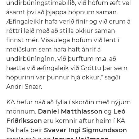
undirbúningstímabilið, við höfum æft vel
ásamt því að þjappa hópnum saman.
Æfingaleikir hafa verið fínir og við erum á
réttri leið með að stilla okkur saman
finnst mér. Vissulega höfum við lent í
meiðslum sem hafa haft áhrif á
undirbúninginn, við þurftum m.a. að
hætta við æfingaleik við Gróttu þar sem
hópurinn var þunnur hjá okkur,“ sagði
Andri Snær.
KA hefur náð að fylla í skörðin með nýjum
mönnum.
Daníel Matthíasson
og
Leó
Friðriksson
eru komnir aftur heim í KA.
Þá hafa þeir
Svavar Ingi Sigmundsson