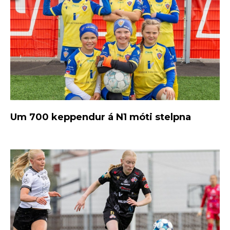
Um 700 keppendur á N1 móti stelpna