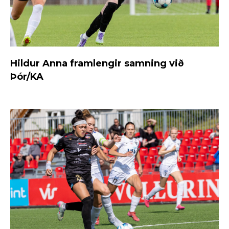
Hildur Anna framlengir samning við
Þór/KA