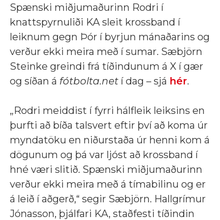
Spænski miðjumaðurinn Rodri í
knattspyrnuliði KA sleit krossband í
leiknum gegn Þór í byrjun mánaðarins og
verður ekki meira með í sumar. Sæbjörn
Steinke greindi frá tíðindunum á X í gær
og síðan á
fótbolta.net
í dag – sjá
hér
.
„Rodri meiddist í fyrri hálfleik leiksins en
þurfti að bíða talsvert eftir því að koma úr
myndatöku en niðurstaða úr henni kom á
dögunum og þá var ljóst að krossband í
hné væri slitið. Spænski miðjumaðurinn
verður ekki meira með á tímabilinu og er
á leið í aðgerð,“ segir Sæbjörn. Hallgrímur
Jónasson, þjálfari KA, staðfesti tíðindin