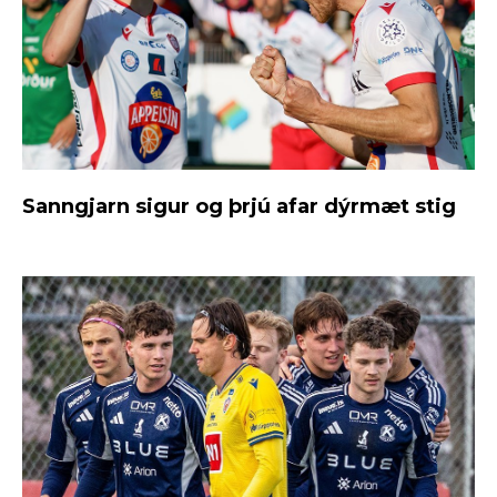
Sanngjarn sigur og þrjú afar dýrmæt stig