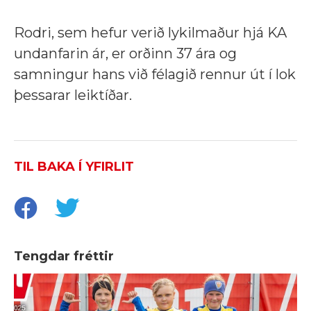
Rodri, sem hefur verið lykilmaður hjá KA
undanfarin ár, er orðinn 37 ára og
samningur hans við félagið rennur út í lok
þessarar leiktíðar.
TIL BAKA Í YFIRLIT
Tengdar fréttir