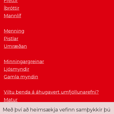
Fréttir
Íþróttir
Mannlíf
Menning
Pistlar
Umræðan
Minningargreinar
Ljósmyndir
Gamla myndin
Viltu benda á áhugavert umfjöllunarefni?
Matur
Með því að heimsækja vefinn samþykkir þú