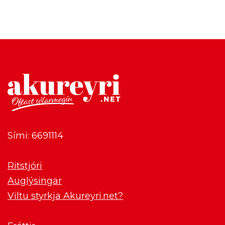
Sími: 6691114
Ritstjóri
Auglýsingar
Viltu styrkja Akureyri.net?