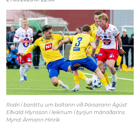
Rodri í baráttu um boltann við Þórsarann Ágúst
Eðvald Hlynsson í leiknum í byrjun mánaðarins.
Mynd: Ármann Hinrik