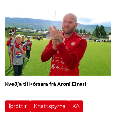
Kveðja til Þórsara frá Aroni Einari
Íþróttir
Knattspyrna
KA