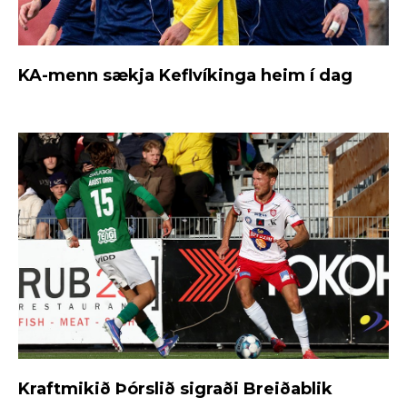
KA-menn sækja Keflvíkinga heim í dag
Kraftmikið Þórslið sigraði Breiðablik