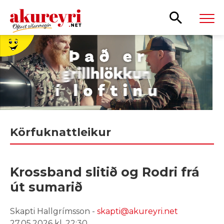
Leita
Körfuknattleikur
Krossband slitið og Rodri frá
út sumarið
Skapti Hallgrímsson -
skapti@akureyri.net
27.05.2026 kl. 22:30