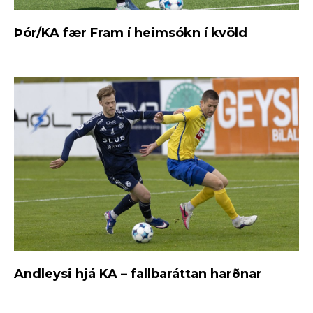
Þór/KA fær Fram í heimsókn í kvöld
Andleysi hjá KA – fallbaráttan harðnar