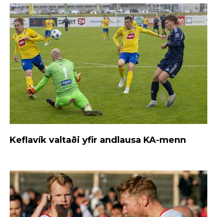
Keflavík valtaði yfir andlausa KA-menn