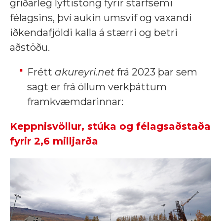
gríðarleg lyftistöng fyrir starfsemi
félagsins, því aukin umsvif og vaxandi
iðkendafjöldi kalla á stærri og betri
aðstöðu.
Frétt
akureyri.net
frá 2023 þar sem
sagt er frá öllum verkþáttum
framkvæmdarinnar:
Keppnisvöllur, stúka og félagsaðstaða
fyrir 2,6 milljarða