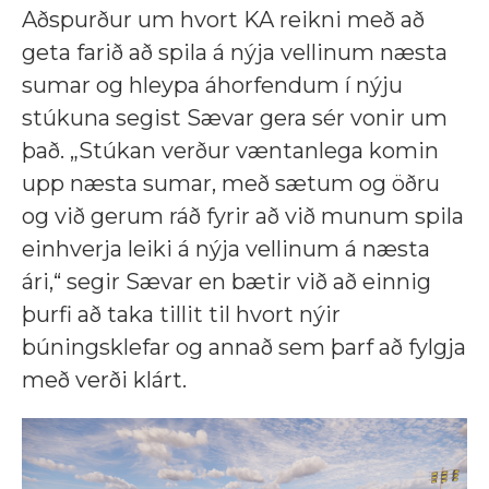
Aðspurður um hvort KA reikni með að
geta farið að spila á nýja vellinum næsta
sumar og hleypa áhorfendum í nýju
stúkuna segist Sævar gera sér vonir um
það. „Stúkan verður væntanlega komin
upp næsta sumar, með sætum og öðru
og við gerum ráð fyrir að við munum spila
einhverja leiki á nýja vellinum á næsta
ári,“ segir Sævar en bætir við að einnig
þurfi að taka tillit til hvort nýir
búningsklefar og annað sem þarf að fylgja
með verði klárt.