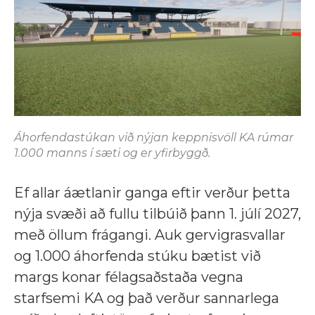
Áhorfendastúkan við nýjan keppnisvöll KA rúmar
1.000 manns í sæti og er yfirbyggð.
Ef allar áætlanir ganga eftir verður þetta
nýja svæði að fullu tilbúið þann 1. júlí 2027,
með öllum frágangi. Auk gervigrasvallar
og 1.000 áhorfenda stúku bætist við
margs konar félagsaðstaða vegna
starfsemi KA og það verður sannarlega