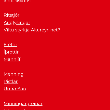
Sími: 6691114
Ritstjóri
Auglýsingar
Viltu styrkja Akureyri.net?
Fréttir
Íþróttir
Mannlíf
Menning
Pistlar
Umræðan
Minningargreinar