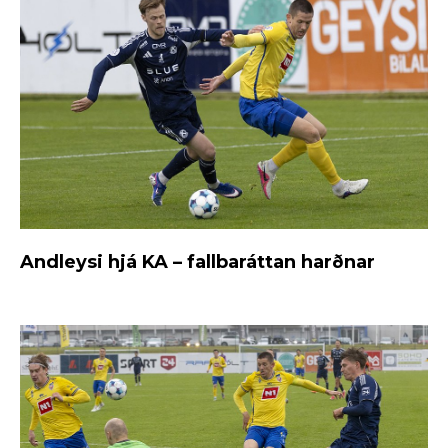
Andleysi hjá KA – fallbaráttan harðnar