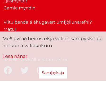
Ljósmyndir
Gamla myndin
Viltu benda á áhugavert umfjöllunarefni?
Matur
Með því að heimsækja vefinn samþykkir þú
notkun á vafrakökum.
Lesa nánar
© 1998 - 2026 Allur réttur áskilinn
Samþykkja