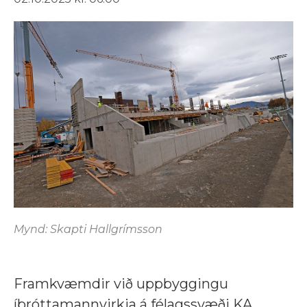
Mynd: Skapti Hallgrímsson
Framkvæmdir við uppbyggingu
íþróttamannvirkja á félagssvæði KA