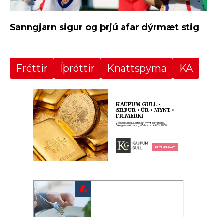
Sanngjarn sigur og þrjú afar dýrmæt stig
Fréttir
Íþróttir
Knattspyrna
KA