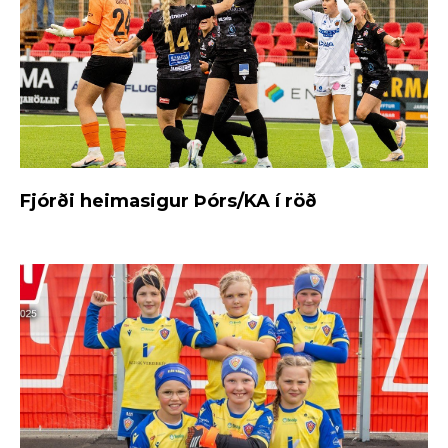
Fjórði heimasigur Þórs/KA í röð