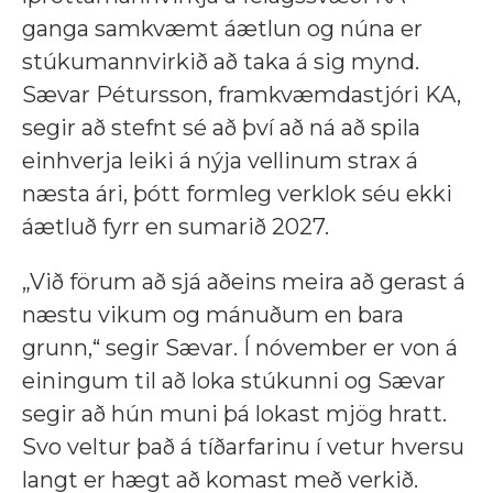
ganga samkvæmt áætlun og núna er
stúkumannvirkið að taka á sig mynd.
Sævar Pétursson, framkvæmdastjóri KA,
segir að stefnt sé að því að ná að spila
einhverja leiki á nýja vellinum strax á
næsta ári, þótt formleg verklok séu ekki
áætluð fyrr en sumarið 2027.
„Við förum að sjá aðeins meira að gerast á
næstu vikum og mánuðum en bara
grunn,“ segir Sævar. Í nóvember er von á
einingum til að loka stúkunni og Sævar
segir að hún muni þá lokast mjög hratt.
Svo veltur það á tíðarfarinu í vetur hversu
langt er hægt að komast með verkið.