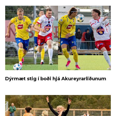
Dýrmæt stig í boði hjá Akureyrarliðunum