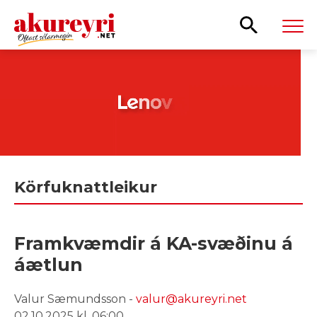
Leita
Körfuknattleikur
Framkvæmdir á KA-svæðinu á
áætlun
Valur Sæmundsson -
valur@akureyri.net
02.10.2025 kl. 06:00