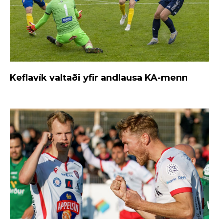
Keflavík valtaði yfir andlausa KA-menn