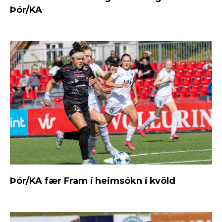
Þór/KA
Þór/KA fær Fram í heimsókn í kvöld