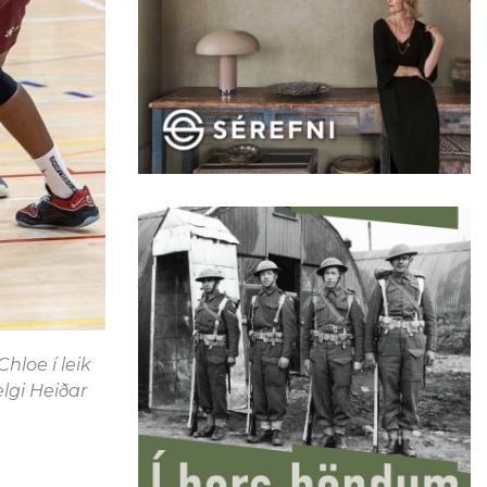
hloe í leik
elgi Heiðar