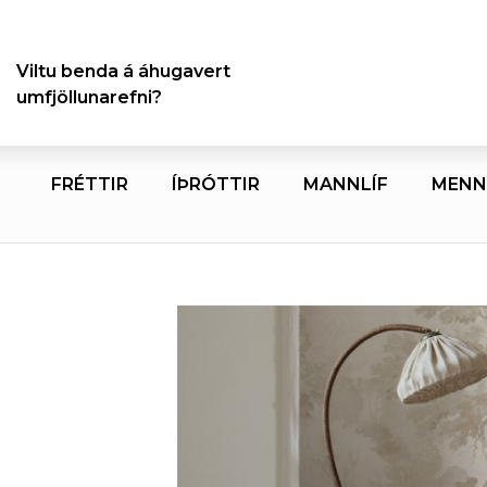
Viltu benda á áhugavert
umfjöllunarefni?
FRÉTTIR
ÍÞRÓTTIR
MANNLÍF
MENN