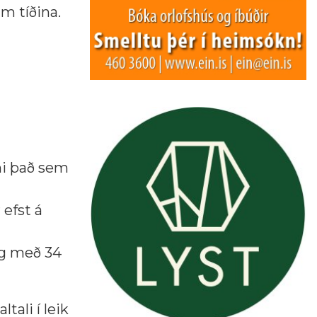
m tíðina.
ni það sem
 efst á
ag með 34
tali í leik