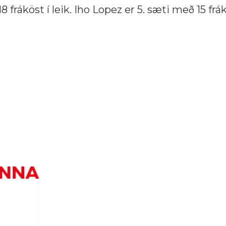
8 fráköst í leik. Iho Lopez er 5. sæti með 15 frá