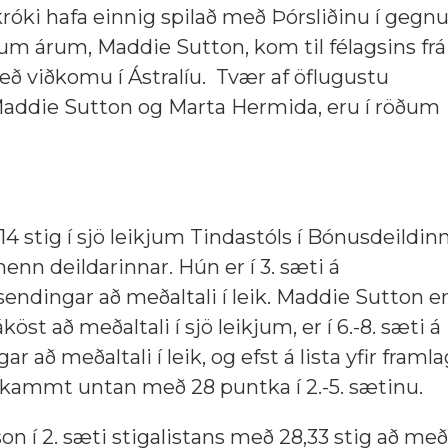
króki hafa einnig spilað með Þórsliðinu í gegnu
um árum, Maddie Sutton, kom til félagsins frá
eð viðkomu í Ástralíu. Tvær af öflugustu
addie Sutton og Marta Hermida, eru í röðum
4 stig í sjö leikjum Tindastóls í Bónusdeildin
ikmenn deildarinnar. Hún er í 3. sæti á
endingar að meðaltali í leik. Maddie Sutton er
köst að meðaltali í sjö leikjum, er í 6.-8. sæti á
að meðaltali í leik, og efst á lista yfir framl
skammt untan með 28 puntka í 2.-5. sætinu.
lson í 2. sæti stigalistans með 28,33 stig að meðal