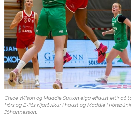
Chloe Wilson og Maddie Sutton eiga eflaust eftir að tak
Þórs og B-liðs Njarðvíkur í haust og Maddie í Þórsbúni
Jóhannesson.