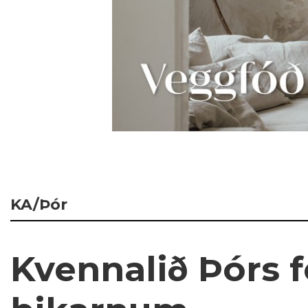
KA/Þór
Kvennalið Þórs f