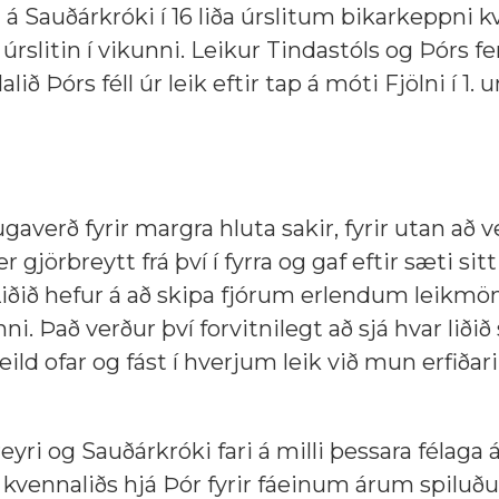
 á Sauðárkróki í 16 liða úrslitum bikarkeppni k
 úrslitin í vikunni. Leikur Tindastóls og Þórs fe
 Þórs féll úr leik eftir tap á móti Fjölni í 1. 
averð fyrir margra hluta sakir, fyrir utan að v
gjörbreytt frá því í fyrra og gaf eftir sæti sitt 
 Liðið hefur á að skipa fjórum erlendum leik
ni. Það verður því forvitnilegt að sjá hvar liðið
ild ofar og fást í hverjum leik við mun erfiðari
ri og Sauðárkróki fari á milli þessara félaga 
vennaliðs hjá Þór fyrir fáeinum árum spiluðu