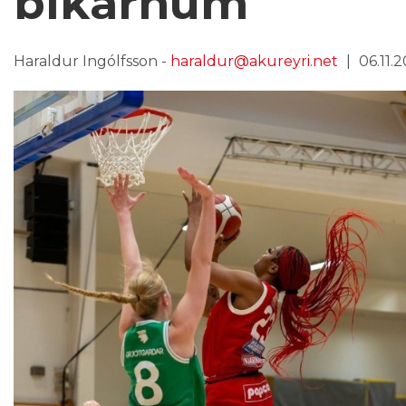
bikarnum
Haraldur Ingólfsson -
haraldur@akureyri.net
06.11.2