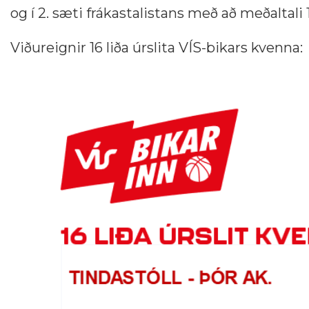
og í 2. sæti frákastalistans með að meðaltali 1
Viðureignir 16 liða úrslita VÍS-bikars kvenna: