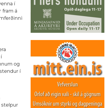
venna í
r fram á
umferðinni
era
í
mönnum og
 stendur í
á
 stelpur