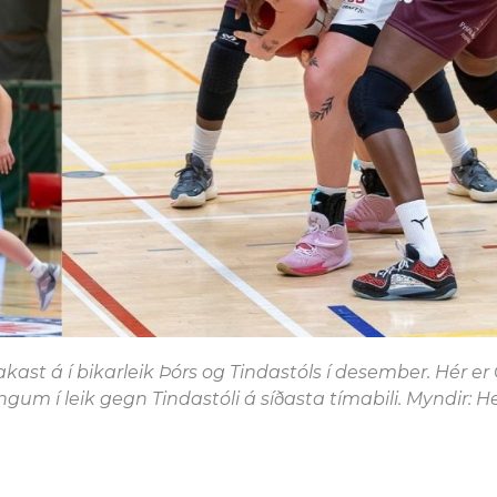
ast á í bikarleik Þórs og Tindastóls í desember. Hér er C
ngum í leik gegn Tindastóli á síðasta tímabili. Myndir: H