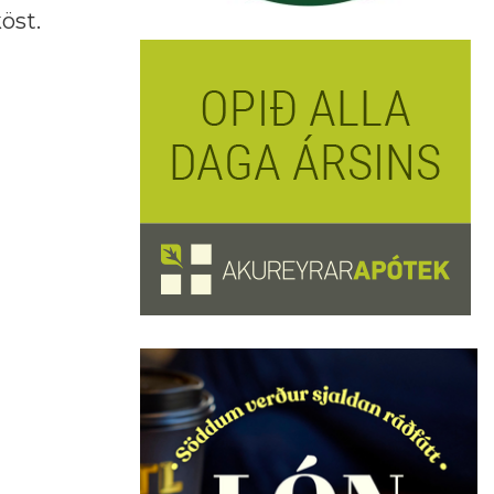
köst.