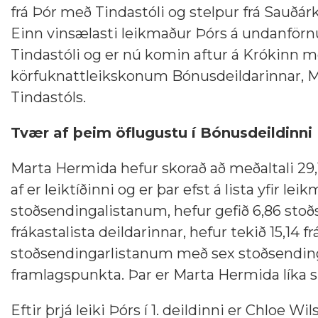
frá Þór með Tindastóli og stelpur frá Sauðár
Einn vinsælasti leikmaður Þórs á undanförn
Tindastóli og er nú komin aftur á Krókinn m
körfuknattleikskonum Bónusdeildarinnar, M
Tindastóls.
Tvær af þeim öflugustu í Bónusdeildinni
Marta Hermida hefur skorað að meðaltali 29,1
af er leiktíðinni og er þar efst á lista yfir le
stoðsendingalistanum, hefur gefið 6,86 stoðs
frákastalista deildarinnar, hefur tekið 15,14 frá
stoðsendingarlistanum með sex stoðsendingar 
framlagspunkta. Þar er Marta Hermida líka 
Eftir þrjá leiki Þórs í 1. deildinni er Chloe Wi