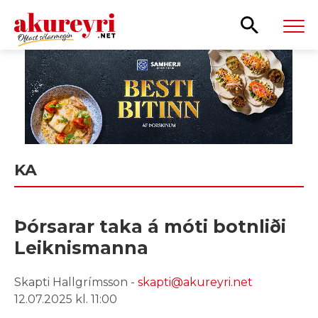
Leita
KA
Þórsarar taka á móti botnliði
Leiknismanna
Skapti Hallgrímsson -
skapti@akureyri.net
12.07.2025 kl. 11:00