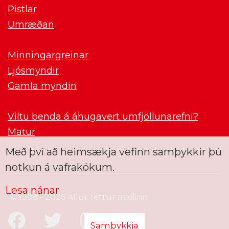
Pistlar
Umræðan
Minningargreinar
Ljósmyndir
Gamla myndin
Viltu benda á áhugavert umfjöllunarefni?
Matur
Með því að heimsækja vefinn samþykkir þú
notkun á vafrakökum.
Lesa nánar
© 1998 - 2026 Allur réttur áskilinn
Samþykkja