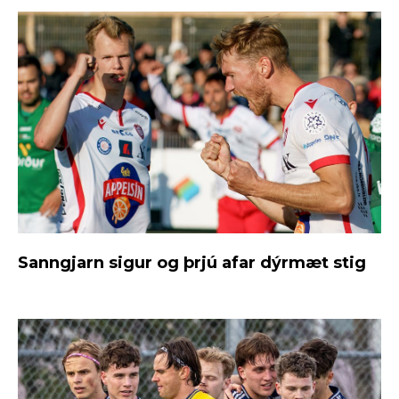
Sanngjarn sigur og þrjú afar dýrmæt stig