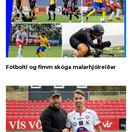
Fótbolti og fimm skóga malarhjólreiðar