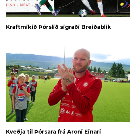
Kraftmikið Þórslið sigraði Breiðablik
Kveðja til Þórsara frá Aroni Einari