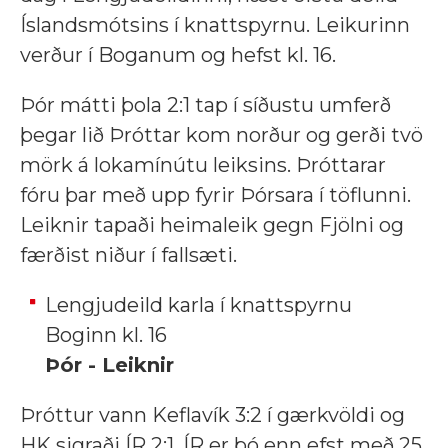
Íslandsmótsins í knattspyrnu. Leikurinn
verður í Boganum og hefst kl. 16.
Þór mátti þola 2:1 tap í síðustu umferð
þegar lið Þróttar kom norður og gerði tvö
mörk á lokamínútu leiksins. Þróttarar
fóru þar með upp fyrir Þórsara í töflunni.
Leiknir tapaði heimaleik gegn Fjölni og
færðist niður í fallsæti.
Lengjudeild karla í knattspyrnu
Boginn kl. 16
Þór - Leiknir
Þróttur vann Keflavík 3:2 í gærkvöldi og
HK sigraði ÍR 2:1. ÍR er þó enn efst með 25