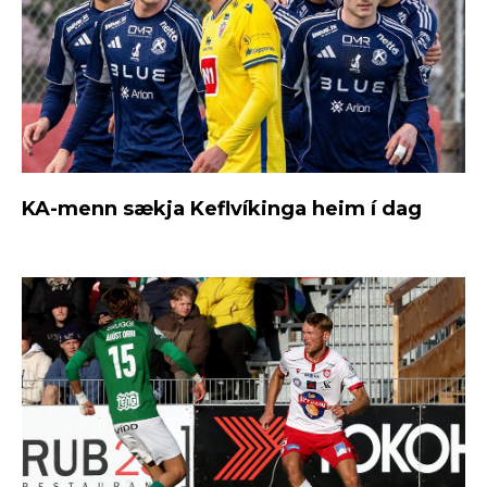
KA-menn sækja Keflvíkinga heim í dag