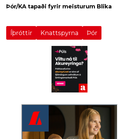
Þór/KA tapaði fyrir meisturum Blika
Íþróttir
Knattspyrna
Þór