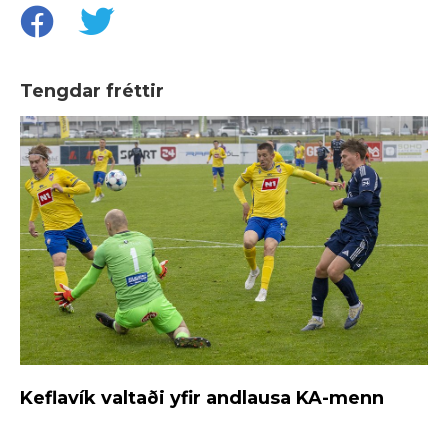
Tengdar fréttir
Keflavík valtaði yfir andlausa KA-menn