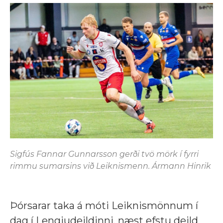
Sigfús Fannar Gunnarsson gerði tvö mörk í fyrri
rimmu sumarsins við Leiknismenn. Ármann Hinrik
Þórsarar taka á móti Leiknismönnum í
dag í Lengjudeildinni, næst efstu deild