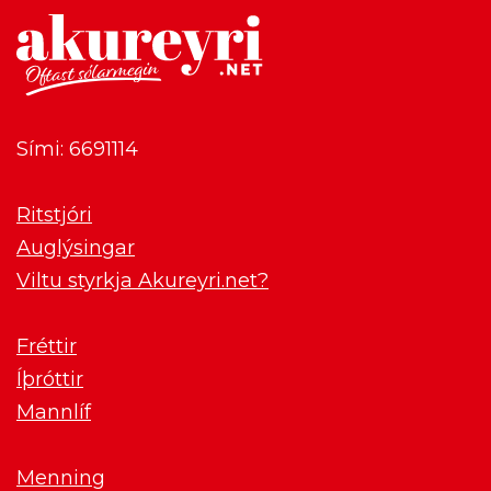
Sími: 6691114
Ritstjóri
Auglýsingar
Viltu styrkja Akureyri.net?
Fréttir
Íþróttir
Mannlíf
Menning