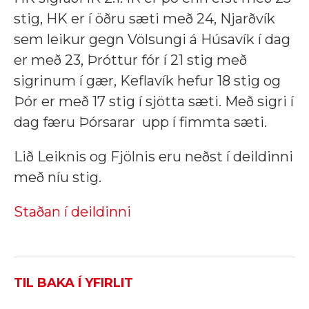
stig, HK er í öðru sæti með 24, Njarðvík
sem leikur gegn Völsungi á Húsavík í dag
er með 23, Þróttur fór í 21 stig með
sigrinum í gær, Keflavík hefur 18 stig og
Þór er með 17 stig í sjötta sæti. Með sigri í
dag færu Þórsarar upp í fimmta sæti.
Lið Leiknis og Fjölnis eru neðst í deildinni
með níu stig.
Staðan í deildinni
TIL BAKA Í YFIRLIT