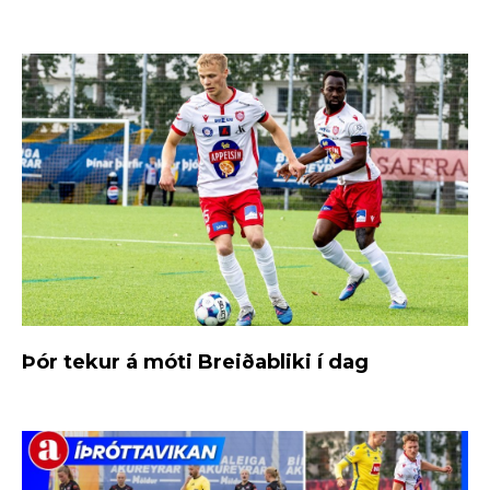
Þór tekur á móti Breiðabliki í dag