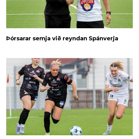
Þórsarar semja við reyndan Spánverja