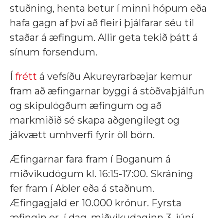
stuðning, henta betur í minni hópum eða
hafa gagn af því að fleiri þjálfarar séu til
staðar á æfingum. Allir geta tekið þátt á
sínum forsendum.
Í
frétt
á vefsíðu Akureyrarbæjar kemur
fram að æfingarnar byggi á stöðvaþjálfun
og skipulögðum æfingum og að
markmiðið sé skapa aðgengilegt og
jákvætt umhverfi fyrir öll börn.
Æfingarnar fara fram í Boganum á
miðvikudögum kl. 16:15-17:00. Skráning
fer fram í Abler eða á staðnum.
Æfingagjald er 10.000 krónur. Fyrsta
æfingin er í dag, miðvikudaginn 3. júní.