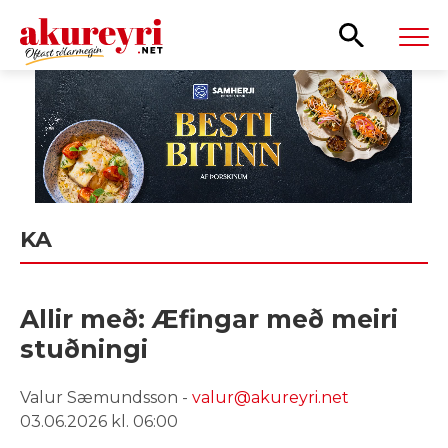
Leita
KA
Allir með: Æfingar með meiri
stuðningi
Valur Sæmundsson -
valur@akureyri.net
03.06.2026 kl. 06:00