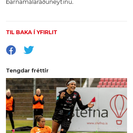
barnamálaráðuneytinu.
TIL BAKA Í YFIRLIT
Tengdar fréttir