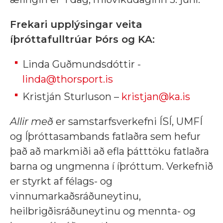
Frekari upplýsingar veita
íþróttafulltrúar Þórs og KA:
Linda Guðmundsdóttir -
linda@thorsport.is
Kristján Sturluson –
kristjan@ka.is
Allir með
er samstarfsverkefni ÍSÍ, UMFÍ
og Íþróttasambands fatlaðra sem hefur
það að markmiði að efla þátttöku fatlaðra
barna og ungmenna í íþróttum. Verkefnið
er styrkt af félags- og
vinnumarkaðsráðuneytinu,
heilbrigðisráðuneytinu og mennta- og