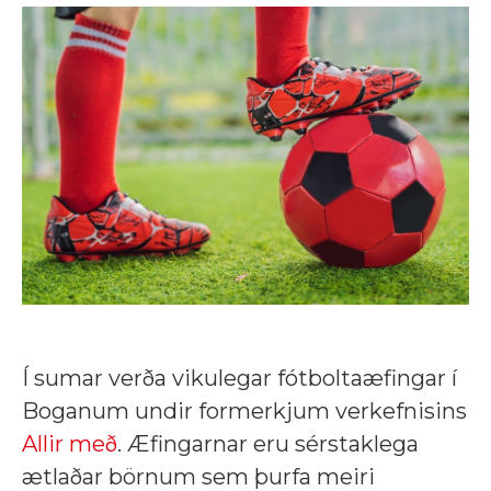
Í sumar verða vikulegar fótboltaæfingar í
Boganum undir formerkjum verkefnisins
Allir með
. Æfingarnar eru sérstaklega
ætlaðar börnum sem þurfa meiri