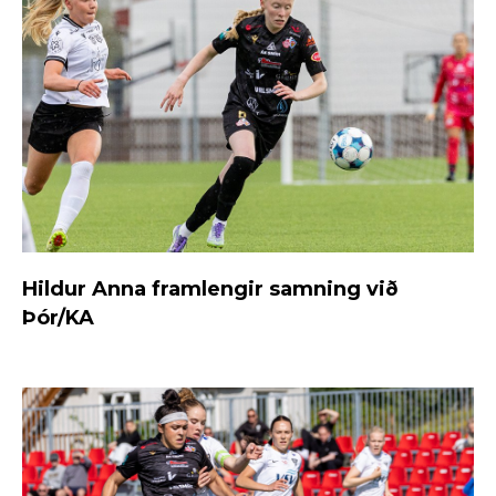
Hildur Anna framlengir samning við
Þór/KA