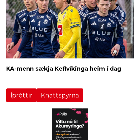
KA-menn sækja Keflvíkinga heim í dag
Íþróttir
Knattspyrna