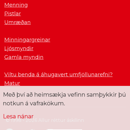
Menning
Pistlar
Umræðan
Minningargreinar
Ljósmyndir
Gamla myndin
Viltu benda á áhugavert umfjöllunarefni?
Matur
Með því að heimsækja vefinn samþykkir þú
notkun á vafrakökum.
Lesa nánar
© 1998 - 2026 Allur réttur áskilinn