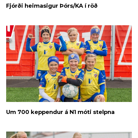
Fjórði heimasigur Þórs/KA í röð
Um 700 keppendur á N1 móti stelpna