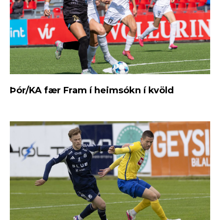
Þór/KA fær Fram í heimsókn í kvöld