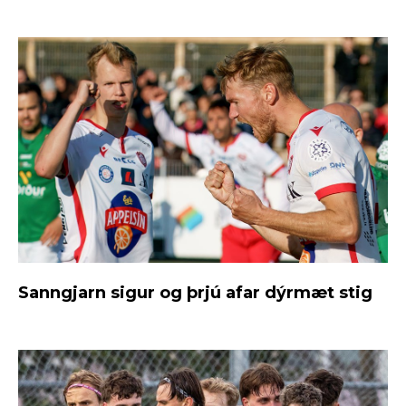
Sanngjarn sigur og þrjú afar dýrmæt stig