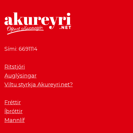
Sími: 6691114
Ritstjóri
Auglýsingar
Viltu styrkja Akureyri.net?
Fréttir
Íþróttir
Mannlíf