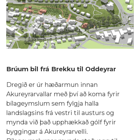
Brúum bil frá Brekku til Oddeyrar
Dregið er úr hæðarmun innan
Akureyrarvallar með því að koma fyrir
bílageymslum sem fylgja halla
landslagsins frá vestri til austurs og
mynda við það upphækkað gólf fyrir
byggingar á Akureyrarvelli.