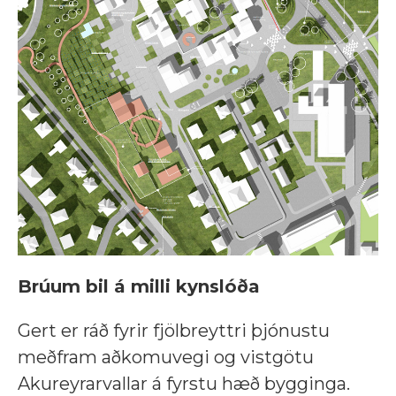
Brúum bil á milli kynslóða
Gert er ráð fyrir fjölbreyttri þjónustu
meðfram aðkomuvegi og vistgötu
Akureyrarvallar á fyrstu hæð bygginga.