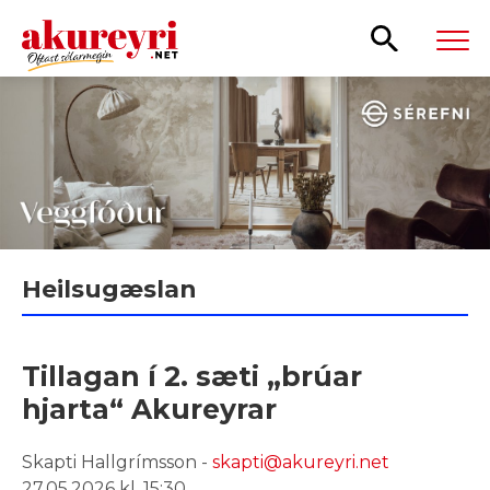
Leita
Heilsugæslan
Tillagan í 2. sæti „brúar
hjarta“ Akureyrar
Skapti Hallgrímsson -
skapti@akureyri.net
27.05.2026 kl. 15:30