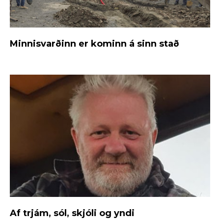
Minnisvarðinn er kominn á sinn stað
Af trjám, sól, skjóli og yndi