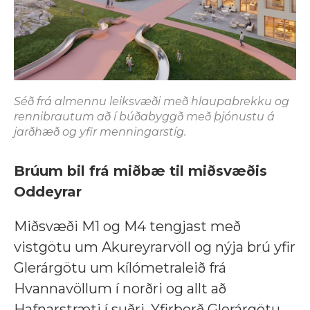
Séð frá almennu leiksvæði með hlaupabrekku og
rennibrautum að í búðabyggð með þjónustu á
jarðhæð og yfir menningarstíg.
Brúum bil frá miðbæ til miðsvæðis
Oddeyrar
Miðsvæði M1 og M4 tengjast með
vistgötu um Akureyrarvöll og nýja brú yfir
Glerárgötu um kílómetraleið frá
Hvannavöllum í norðri og allt að
Hafnarstræti í suðri. Yfirborð Glerárgötu