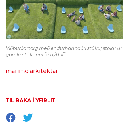
Viðburðartorg með endurhannaðri stúku; stólar úr
gömlu stúkunni fá nýtt líf.
marimo arkitektar
TIL BAKA Í YFIRLIT