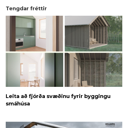
Tengdar fréttir
Leita að fjórða svæðinu fyrir byggingu
smáhúsa