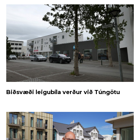
Biðsvæði leigubíla verður við Túngötu