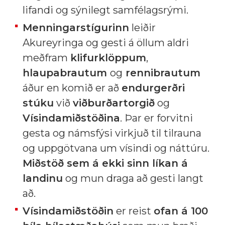
lifandi og sýnilegt samfélagsrými.
Menningarstígurinn
leiðir
Akureyringa og gesti á öllum aldri
meðfram
klifurklöppum
,
hlaupabrautum
og
rennibrautum
áður en komið er að
endurgerðri
stúku
við
viðburðartorgið
og
Vísindamiðstöðina
. Þar er forvitni
gesta og námsfýsi virkjuð til tilrauna
og uppgötvana um vísindi og náttúru.
Miðstöð sem á ekki sinn líkan á
landinu
og mun draga að gesti langt
að.
Vísindamiðstöðin
er reist
ofan á 100