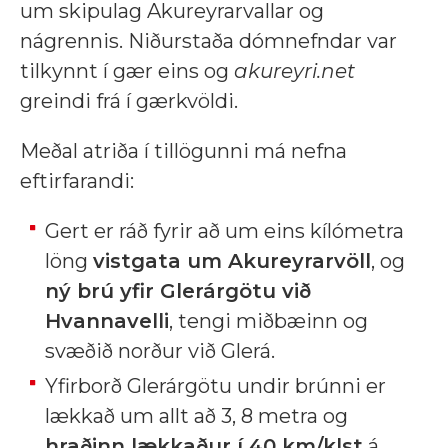
um skipulag Akureyrarvallar og
nágrennis. Niðurstaða dómnefndar var
tilkynnt í gær eins og
akureyri.net
greindi frá í gærkvöldi.
Meðal atriða í tillögunni má nefna
eftirfarandi:
Gert er ráð fyrir að um eins kílómetra
löng
vistgata um Akureyrarvöll
, og
ný brú yfir Glerárgötu við
Hvannavelli
, tengi miðbæinn og
svæðið norður við Glerá.
Yfirborð Glerárgötu undir brúnni er
lækkað um allt að 3, 8 metra og
hraðinn lækkaður í 40 km/klst
á