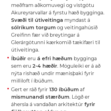
meðfram aðkomuvegi og vistgötu
Akureyrarvallar á fyrstu hæð bygginga.
Svæði til útiveitinga
myndast á
sólríkum torgum
og veitingahúsið
Greifinn fær við breytingar á
Glerárgötunni kærkomið tækifæri til
útiveitinga.
Íbúðir
eru
á efri hæðum
bygginga
sem eru
2-4 hæðir
. Möguleiki er á að
nýta rishæð undir mænisþaki fyrir
milliloft í íbúðum.
Gert er ráð fyrir
130 íbúðum
af
mismunandi stærðum
. Lögð er
áhersla á vandaðan arkitektúr
fyrir