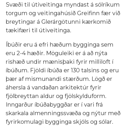
Svæði til útiveitinga myndast á sólríkum
torgum og veitingahúsið Greifinn fær við
breytingar á Glerárgötunni kærkomið
tækifæri til útiveitinga.
Íbúðir eru á efri hæðum bygginga sem
eru 2-4 hæðir. Möguleiki er á að nýta
rishæð undir mænisþaki fyrir milliloft í
íbúðum. Fjöldi íbúða er 130 talsins og eru
þær af mismunandi stærðum. Lögð er
áhersla á vandaðan arkitektúr fyrir
fjölbreyttan aldur og fjölskylduform.
Inngarður íbúðabyggðar er í vari frá
skarkala almenningssvæða og nýtur með
fyrirkomulagi bygginga skjóls og sólar.