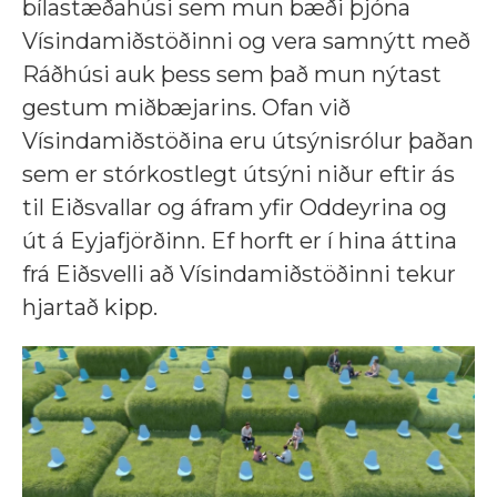
bílastæðahúsi sem mun bæði þjóna
Vísindamiðstöðinni og vera samnýtt með
Ráðhúsi auk þess sem það mun nýtast
gestum miðbæjarins. Ofan við
Vísindamiðstöðina eru útsýnisrólur þaðan
sem er stórkostlegt útsýni niður eftir ás
til Eiðsvallar og áfram yfir Oddeyrina og
út á Eyjafjörðinn. Ef horft er í hina áttina
frá Eiðsvelli að Vísindamiðstöðinni tekur
hjartað kipp.