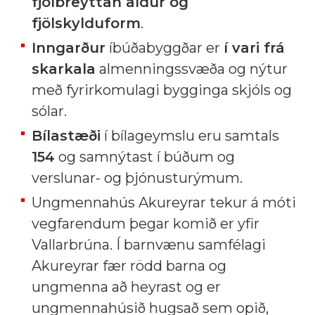
fjölbreyttan aldur og
fjölskylduform
.
Inngarður
íbúðabyggðar er
í vari frá
skarkala
almenningssvæða og nýtur
með fyrirkomulagi bygginga skjóls og
sólar.
Bílastæði
í bílageymslu eru samtals
154
og samnýtast í búðum og
verslunar- og þjónusturýmum.
Ungmennahús Akureyrar tekur á móti
vegfarendum þegar komið er yfir
Vallarbrúna. Í barnvænu samfélagi
Akureyrar fær rödd barna og
ungmenna að heyrast og er
ungmennahúsið hugsað sem opið,