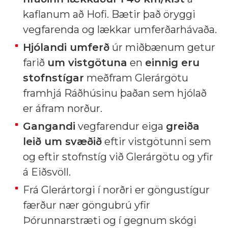
kaflanum að Hofi. Bætir það öryggi
vegfarenda og lækkar umferðarhávaða.
Hjólandi umferð
úr miðbænum getur
farið
um vistgötuna
en
einnig eru
stofnstígar
meðfram Glerárgötu
framhjá Ráðhúsinu þaðan sem hjólað
er áfram norður.
Gangandi
vegfarendur eiga
greiða
leið um svæðið
eftir vistgötunni sem
og eftir stofnstíg við Glerárgötu og yfir
á Eiðsvöll.
Frá Glerártorgi í norðri er göngustígur
færður nær göngubrú yfir
Þórunnarstræti og í gegnum skógi