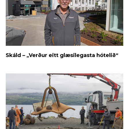
Skáld – „Verður eitt glæsilegasta hótelið“