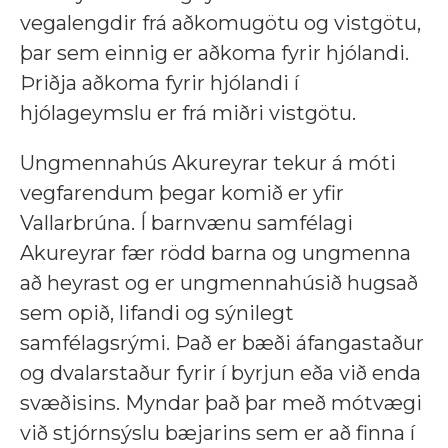
vegalengdir frá aðkomugötu og vistgötu,
þar sem einnig er aðkoma fyrir hjólandi.
Þriðja aðkoma fyrir hjólandi í
hjólageymslu er frá miðri vistgötu.
Ungmennahús Akureyrar tekur á móti
vegfarendum þegar komið er yfir
Vallarbrúna. Í barnvænu samfélagi
Akureyrar fær rödd barna og ungmenna
að heyrast og er ungmennahúsið hugsað
sem opið, lifandi og sýnilegt
samfélagsrými. Það er bæði áfangastaður
og dvalarstaður fyrir í byrjun eða við enda
svæðisins. Myndar það þar með mótvægi
við stjórnsýslu bæjarins sem er að finna í