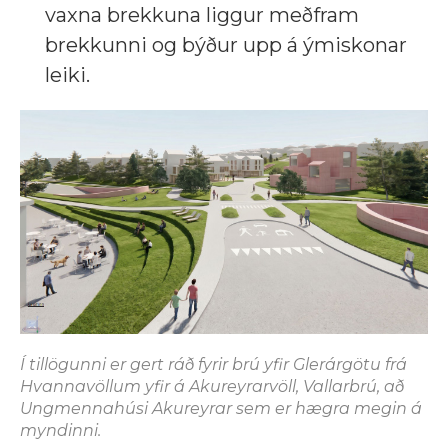
vaxna brekkuna liggur meðfram
brekkunni og býður upp á ýmiskonar
leiki.
Í tillögunni er gert ráð fyrir brú yfir Glerárgötu frá
Hvannavöllum yfir á Akureyrarvöll, Vallarbrú, að
Ungmennahúsi Akureyrar sem er hægra megin á
myndinni.