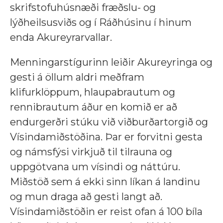
skrifstofuhúsnæði fræðslu- og
lýðheilsusviðs og í Ráðhúsinu í hinum
enda Akureyrarvallar.
Menningarstígurinn leiðir Akureyringa og
gesti á öllum aldri meðfram
klifurklöppum, hlaupabrautum og
rennibrautum áður en komið er að
endurgerðri stúku við viðburðartorgið og
Vísindamiðstöðina. Þar er forvitni gesta
og námsfýsi virkjuð til tilrauna og
uppgötvana um vísindi og náttúru.
Miðstöð sem á ekki sinn líkan á landinu
og mun draga að gesti langt að.
Vísindamiðstöðin er reist ofan á 100 bíla