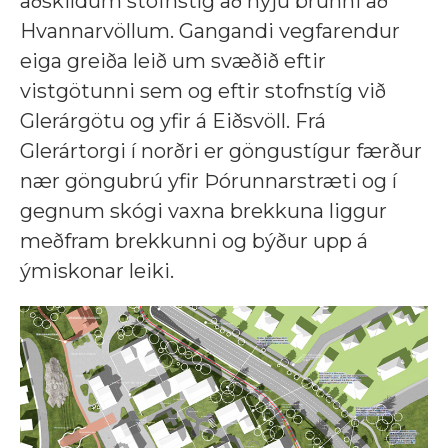
aðskildum stofnstíg að nýju brúnni að
Hvannarvöllum. Gangandi vegfarendur
eiga greiða leið um svæðið eftir
vistgötunni sem og eftir stofnstíg við
Glerárgötu og yfir á Eiðsvöll. Frá
Glerártorgi í norðri er göngustígur færður
nær göngubrú yfir Þórunnarstræti og í
gegnum skógi vaxna brekkuna liggur
meðfram brekkunni og býður upp á
ýmiskonar leiki.