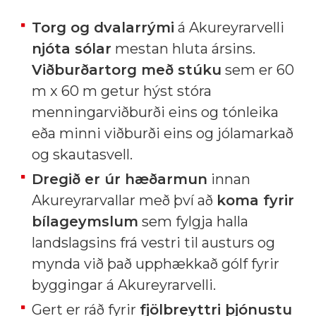
Torg og dvalarrými
á Akureyrarvelli
njóta sólar
mestan hluta ársins.
Viðburðartorg með stúku
sem er 60
m x 60 m getur hýst stóra
menningarviðburði eins og tónleika
eða minni viðburði eins og jólamarkað
og skautasvell.
Dregið er úr hæðarmun
innan
Akureyrarvallar með því að
koma fyrir
bílageymslum
sem fylgja halla
landslagsins frá vestri til austurs og
mynda við það upphækkað gólf fyrir
byggingar á Akureyrarvelli.
Gert er ráð fyrir
fjölbreyttri þjónustu