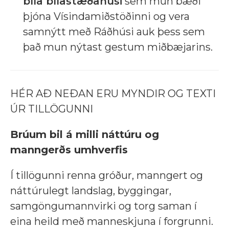
bíla bílastæðahúsi
sem mun bæði
þjóna Vísindamiðstöðinni og vera
samnýtt með Ráðhúsi auk þess sem
það mun nýtast gestum miðbæjarins.
HÉR AÐ NEÐAN ERU MYNDIR OG TEXTI
ÚR TILLÖGUNNI
Brúum bil á milli náttúru og
manngerðs umhverfis
Í tillögunni renna gróður, manngert og
náttúrulegt landslag, byggingar,
samgöngumannvirki og torg saman í
eina heild með manneskjuna í forgrunni.