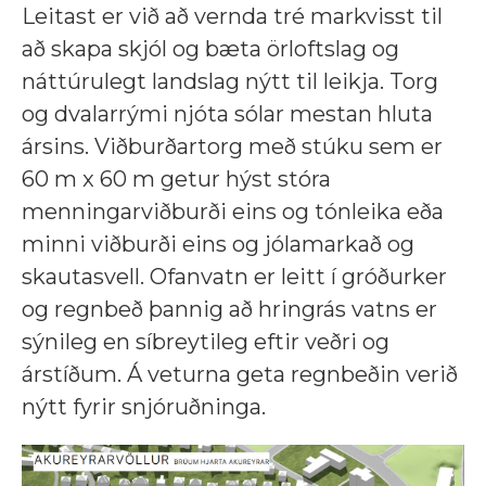
Leitast er við að vernda tré markvisst til
að skapa skjól og bæta örloftslag og
náttúrulegt landslag nýtt til leikja. Torg
og dvalarrými njóta sólar mestan hluta
ársins. Viðburðartorg með stúku sem er
60 m x 60 m getur hýst stóra
menningarviðburði eins og tónleika eða
minni viðburði eins og jólamarkað og
skautasvell. Ofanvatn er leitt í gróðurker
og regnbeð þannig að hringrás vatns er
sýnileg en síbreytileg eftir veðri og
árstíðum. Á veturna geta regnbeðin verið
nýtt fyrir snjóruðninga.