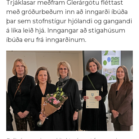
Trjáklasar meðfram Glerárgötu fléttast
með gróðurbeðum inn að inngarði íbúða
þar sem stofnstígur hjólandi og gangandi
á líka leið hjá. Inngangar að stigahúsum
íbúða eru frá inngarðinum.