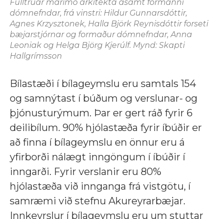
Fulltrúar marimo arkitekta ásamt formanni
dómnefndar, frá vinstri: Hildur Gunnarsdóttir,
Agnes Krzysztonek, Halla Björk Reynisdóttir forseti
bæjarstjórnar og formaður dómnefndar,
Anna
Leoniak og
Helga Björg Kjerúlf. Mynd: Skapti
Hallgrímsson
Bílastæði í bílageymslu eru samtals 154
og samnýtast í búðum og verslunar- og
þjónusturýmum. Þar er gert ráð fyrir 6
deilibílum. 90% hjólastæða fyrir íbúðir er
að finna í bílageymslu en önnur eru á
yfirborði nálægt inngöngum í íbúðir í
inngarði. Fyrir verslanir eru 80%
hjólastæða við innganga frá vistgötu, í
samræmi við stefnu Akureyrarbæjar.
Innkeyrslur í bílageymslu eru um stuttar