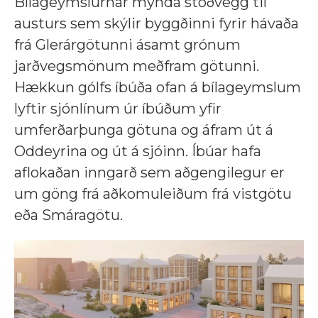
Bílageymslurnar mynda stoðvegg til
austurs sem skýlir byggðinni fyrir hávaða
frá Glerárgötunni ásamt grónum
jarðvegsmönum meðfram götunni.
Hækkun gólfs íbúða ofan á bílageymslum
lyftir sjónlínum úr íbúðum yfir
umferðarþunga götuna og áfram út á
Oddeyrina og út á sjóinn. Íbúar hafa
aflokaðan inngarð sem aðgengilegur er
um göng frá aðkomuleiðum frá vistgötu
eða Smáragötu.