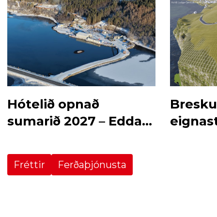
Hótelið opnað
Bresku
sumarið 2027 – Edda
eignas
hótelstjóri
Fréttir
Ferðaþjónusta