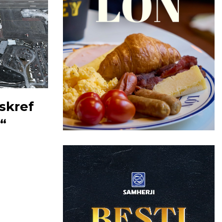
skref
n“