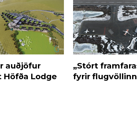
r auðjöfur
„Stórt framfara
t Höfða Lodge
fyrir flugvöllin