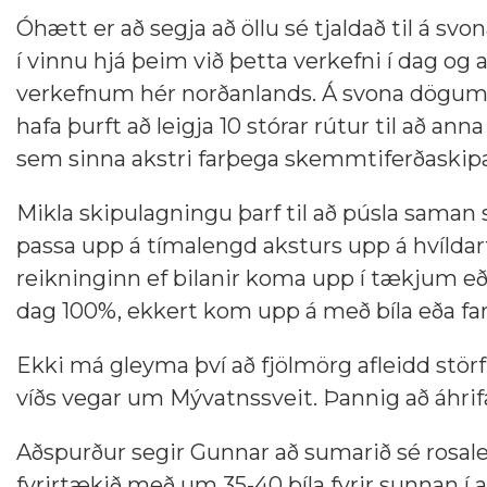
Óhætt er að segja að öllu sé tjaldað til á sv
í vinnu hjá þeim við þetta verkefni í dag og 
verkefnum hér norðanlands. Á svona dögum du
hafa þurft að leigja 10 stórar rútur til að anna
sem sinna akstri farþega skemmtiferðaskipa
Mikla skipulagningu þarf til að púsla saman
passa upp á tímalengd aksturs upp á hvíldartím
reikninginn ef bilanir koma upp í tækjum eða 
dag 100%, ekkert kom upp á með bíla eða far
Ekki má gleyma því að fjölmörg afleidd stör
víðs vegar um Mývatnssveit. Þannig að áhrif
Aðspurður segir Gunnar að sumarið sé rosale
fyrirtækið með um 35-40 bíla fyrir sunnan í ak