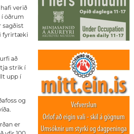
hafi verið
ð í öðrum
 sagðist
i fyrirtæki
rfi að
ja strik í
lt upp í
ðafoss og
íða.
rðan er
ð yfir 100