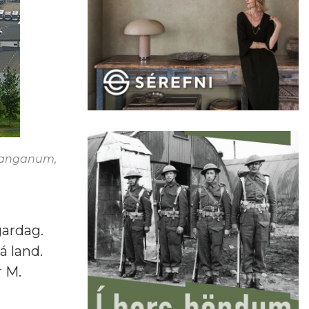
 tanganum,
gardag.
á land.
r M.