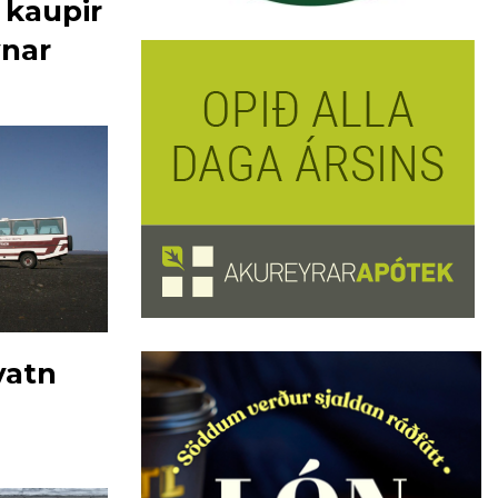
 kaupir
ýnar
vatn