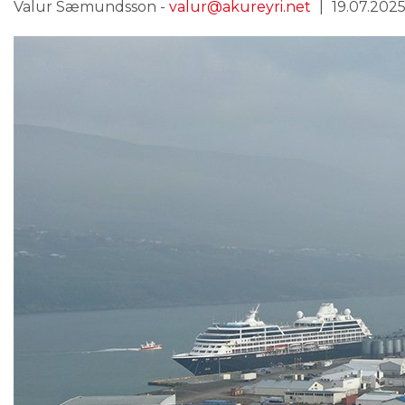
Valur Sæmundsson -
valur@akureyri.net
19.07.2025 