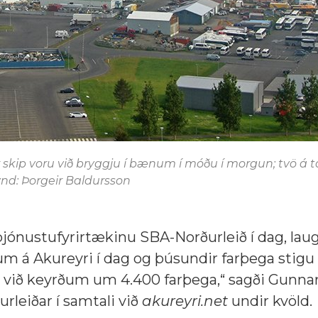
r skip voru við bryggju í bænum í móðu í morgun; tvö á
Mynd: Þorgeir Baldursson
þjónustufyrirtækinu SBA-Norðurleið í dag, lau
 á Akureyri í dag og þúsundir farþega stigu 
, við keyrðum um 4.400 farþega,“ sagði Gunna
eiðar í samtali við
akureyri.net
undir kvöld.