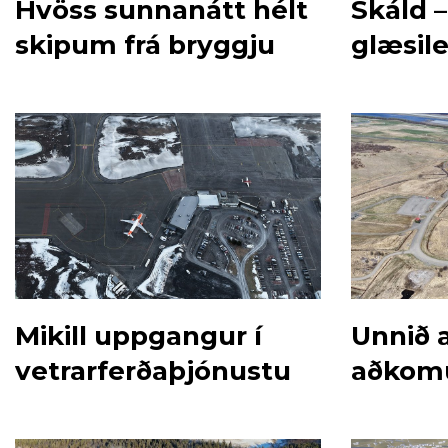
Hvöss sunnanátt hélt
Skáld –
skipum frá bryggju
glæsile
Mikill uppgangur í
Unnið a
vetrarferðaþjónustu
aðkom