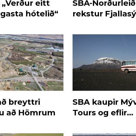
 „Verður eitt
SBA-Norðurleið
gasta hótelið“
rekstur Fjallas
ð breyttri
SBA kaupir Mý
u að Hömrum
Tours og eflir
reksturinn