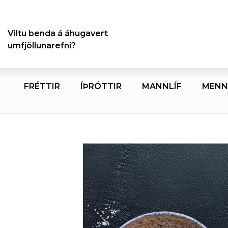
Viltu benda á áhugavert
umfjöllunarefni?
FRÉTTIR
ÍÞRÓTTIR
MANNLÍF
MENN