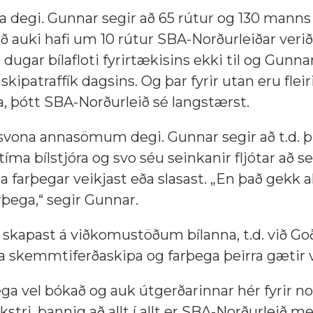
ona degi. Gunnar segir að 65 rútur og 130 manns 
að auki hafi um 10 rútur SBA-Norðurleiðar veri
gar bílafloti fyrirtækisins ekki til og Gunnar
 skipatraffík dagsins. Og þar fyrir utan eru fleir
, þótt SBA-Norðurleið sé langstærst.
 svona annasömum degi. Gunnar segir að t.d. þu
a bílstjóra og svo séu seinkanir fljótar að set
farþegar veikjast eða slasast. „En það gekk al
þega,“ segir Gunnar.
f skapast á viðkomustöðum bílanna, t.d. við Go
a skemmtiferðaskipa og farþega þeirra gætir v
ga vel bókað og auk útgerðarinnar hér fyrir no
stri, þannig að allt í allt er SBA-Norðurleið me