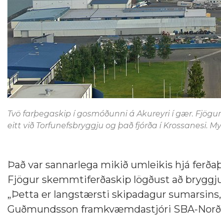
Tvö farþegaskip í gosmóðunni á Akureyri í gær. Fjögu
eitt við Torfunefsbryggju og það fjórða í Krossanesi. 
Það var sannarlega mikið umleikis hjá ferða
Fjögur skemmtiferðaskip lögðust að bryggjum
„Þetta er langstærsti skipadagur sumarsins
Guðmundsson framkvæmdastjóri SBA-Norðurl