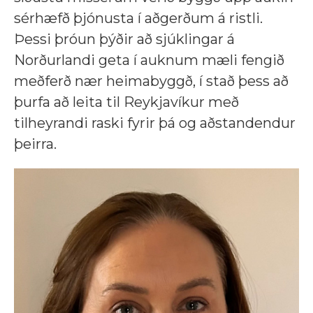
sérhæfð þjónusta í aðgerðum á ristli.
Þessi þróun þýðir að sjúklingar á
Norðurlandi geta í auknum mæli fengið
meðferð nær heimabyggð, í stað þess að
þurfa að leita til Reykjavíkur með
tilheyrandi raski fyrir þá og aðstandendur
þeirra.