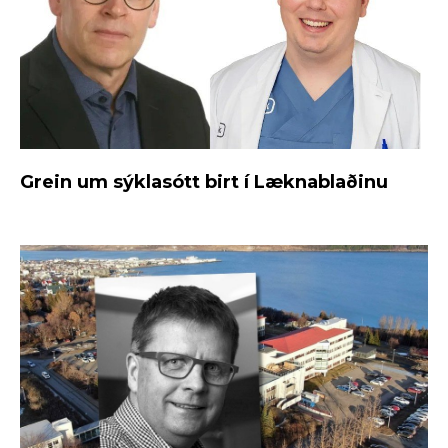
Grein um sýklasótt birt í Læknablaðinu