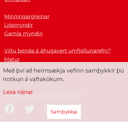
Minningargreinar
Ljósmyndir
Gamla myndin
Viltu benda á áhugavert umfjöllunarefni?
Matur
Með því að heimsækja vefinn samþykkir þú
notkun á vafrakökum.
Lesa nánar
© 1998 - 2026 Allur réttur áskilinn
Samþykkja