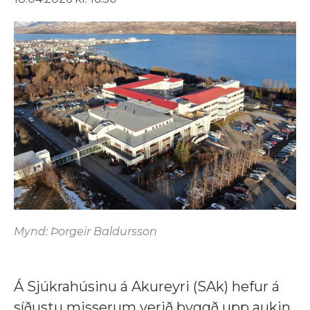
Mynd: Þorgeir Baldursson
Á Sjúkrahúsinu á Akureyri (SAk) hefur á
síðustu misserum verið byggð upp aukin