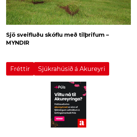
Sjö sveifluðu skóflu með tilþrifum –
MYNDIR
Fréttir
Sjúkrahúsið á Akureyri