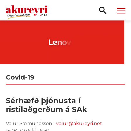
Leita
Covid-19
Sérhæfð þjónusta í
ristilaðgerðum á SAk
Valur Sæmundsson -
valur@akureyri.net
18.04.2026 kl. 16:30