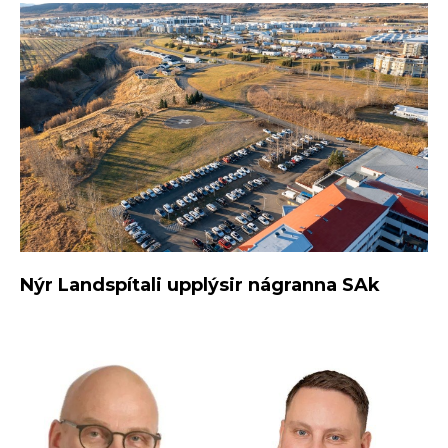
Nýr Landspítali upplýsir nágranna SAk