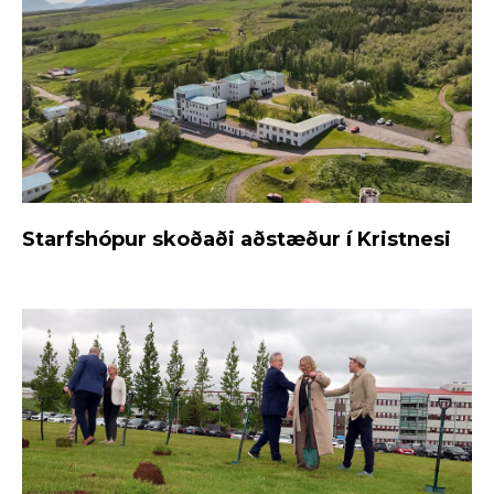
Starfshópur skoðaði aðstæður í Kristnesi