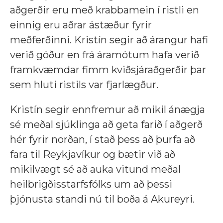
aðgerðir eru með krabbamein í ristli en
einnig eru aðrar ástæður fyrir
meðferðinni. Kristín segir að árangur hafi
verið góður en frá áramótum hafa verið
framkvæmdar fimm kviðsjáraðgerðir þar
sem hluti ristils var fjarlægður.
Kristín segir ennfremur að mikil ánægja
sé meðal sjúklinga að geta farið í aðgerð
hér fyrir norðan, í stað þess að þurfa að
fara til Reykjavíkur og bætir við að
mikilvægt sé að auka vitund meðal
heilbrigðisstarfsfólks um að þessi
þjónusta standi nú til boða á Akureyri.