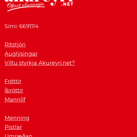
Sími: 6691114
Ritstjóri
Auglýsingar
Viltu styrkja Akureyri.net?
Fréttir
Íþróttir
Mannlíf
Menning
Pistlar
Umræðan