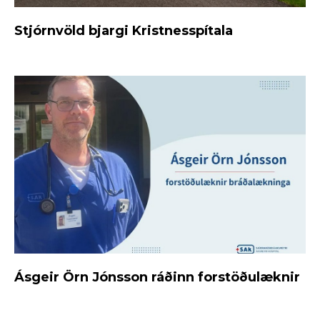
Stjórnvöld bjargi Kristnesspítala
Ásgeir Örn Jónsson ráðinn forstöðulæknir