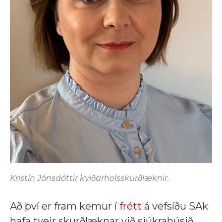
Kristín Jónsdóttir kviðarholsskurðlæknir.
Að því er fram kemur í
frétt
á vefsíðu SAk
hafa tveir skurðlæknar við sjúkrahúsið,