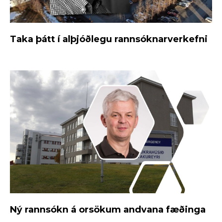
Taka þátt í alþjóðlegu rannsóknarverkefni
Ný rannsókn á orsökum andvana fæðinga