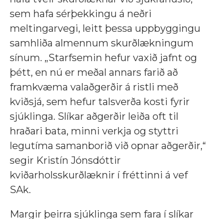
sem hafa sérþekkingu á neðri
meltingarvegi, leitt þessa uppbyggingu
samhliða almennum skurðlækningum
sínum. „Starfsemin hefur vaxið jafnt og
þétt, en nú er meðal annars farið að
framkvæma valaðgerðir á ristli með
kviðsjá, sem hefur talsverða kosti fyrir
sjúklinga. Slíkar aðgerðir leiða oft til
hraðari bata, minni verkja og styttri
legutíma samanborið við opnar aðgerðir,“
segir Kristín Jónsdóttir
kviðarholsskurðlæknir í fréttinni á vef
SAk.
Margir þeirra sjúklinga sem fara í slíkar