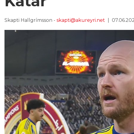
Katar
Skapti Hallgrímsson -
skapti@akureyri.net
07.06.202