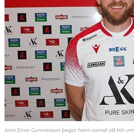
Aron Einar Gunnarsson þegar hann samdi við Þór um