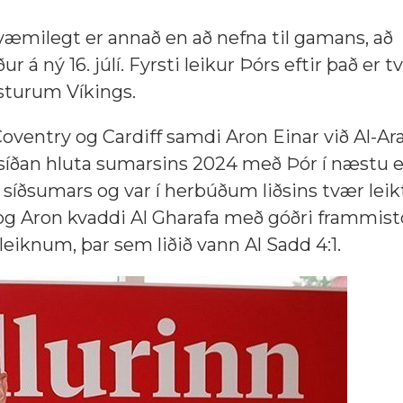
væmilegt er annað en að nefna til gamans, að
á ný 16. júlí. Fyrsti leikur Þórs eftir það er 
sturum Víkings.
ventry og Cardiff samdi Aron Einar við Al-Ara
k síðan hluta sumarsins 2024 með Þór í næstu e
 síðsumars og var í herbúðum liðsins tvær leikt
 og Aron kvaddi Al Gharafa með góðri frammist
aleiknum, þar sem liðið vann Al Sadd 4:1.