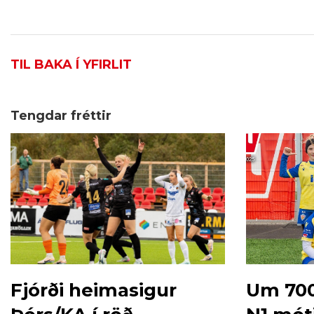
TIL BAKA Í YFIRLIT
Tengdar fréttir
Fjórði heimasigur
Um 700