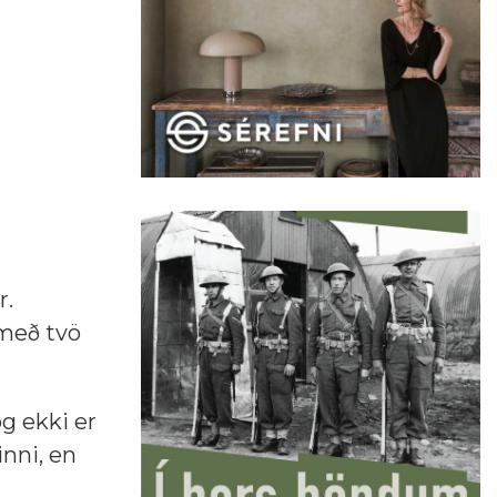
r.
 með tvö
og ekki er
inni, en