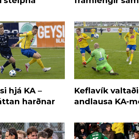
i stelpna
framlengir sa
við Þór/KA
i hjá KA –
Keflavík valtaði
áttan harðnar
andlausa KA-