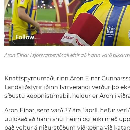
Aron Einar í sjónvarpsviðtali eftir að hann varð bikarm
Knattspyrnumaðurinn Aron Einar Gunnarsson
Landsliðsfyrirliðinn fyrrverandi verður þó e
síðustu keppnistímabil, heldur er Aron í við
Aron Einar, sem varð 37 ára í apríl, hefur ver
útilokað að hann snúi heim og leiki með uppe
það veltur á niðurstöðum viðræðna við katars