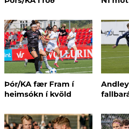
Þórs/KA í röð
N1 mót
Þór/KA fær Fram í
Andleys
heimsókn í kvöld
fallbar