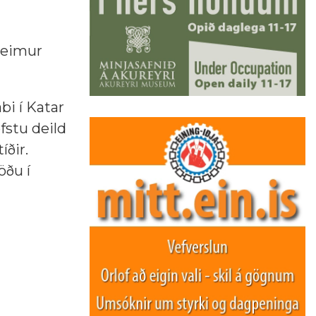
tveimur
bi í Katar
fstu deild
íðir.
öðu í