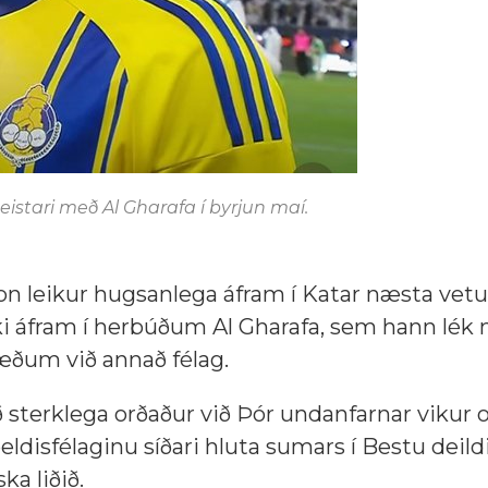
eistari með Al Gharafa í byrjun maí.
 leikur hugsanlega áfram í Katar næsta vetu
kki áfram í herbúðum Al Gharafa, sem hann lék
ræðum við annað félag.
ið sterklega orðaður við Þór undanfarnar vikur 
ldisfélaginu síðari hluta sumars í Bestu deild
ka liðið.