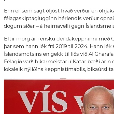
Enn er sem sagt óljóst hvað verður en óhják
félagaskiptaglugginn hérlendis verður opnaður 
dögum síðar – á heimavelli gegn Íslandsmei
Eftir mörg ár í ensku deildakeppninni með Co
þar sem hann lék frá 2019 til 2024. Hann lé
Íslandsmótsins en gekk til liðs við Al Gharafa
Félagið varð bikarmeistari í Katar bæði árin
lokaleik nýliðins keppnistímabils, bikaúrslit