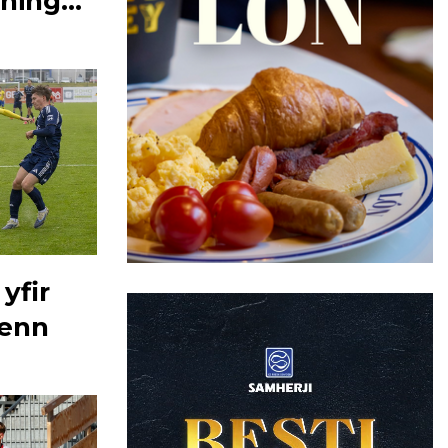
mning
 yfir
menn