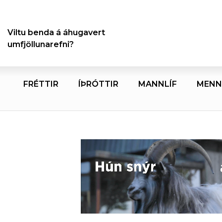
Viltu benda á áhugavert
umfjöllunarefni?
FRÉTTIR
ÍÞRÓTTIR
MANNLÍF
MENN