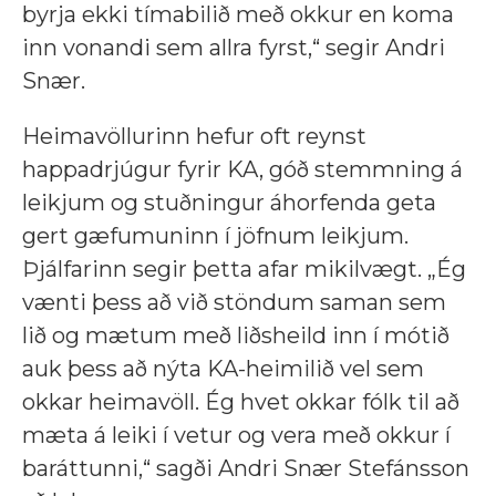
byrja ekki tímabilið með okkur en koma
inn vonandi sem allra fyrst,“ segir Andri
Snær.
Heimavöllurinn hefur oft reynst
happadrjúgur fyrir KA, góð stemmning á
leikjum og stuðningur áhorfenda geta
gert gæfumuninn í jöfnum leikjum.
Þjálfarinn segir þetta afar mikilvægt. „Ég
vænti þess að við stöndum saman sem
lið og mætum með liðsheild inn í mótið
auk þess að nýta KA-heimilið vel sem
okkar heimavöll. Ég hvet okkar fólk til að
mæta á leiki í vetur og vera með okkur í
baráttunni,“ sagði Andri Snær Stefánsson