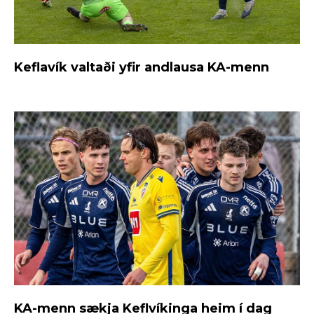
Keflavík valtaði yfir andlausa KA-menn
KA-menn sækja Keflvíkinga heim í dag