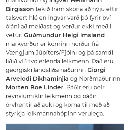
markvörður og
Ingvar Heiðmann
Birgisson
tekið fram skóna að nýju eftir
talsvert hlé en Ingvar varð þó fyrir því
óláni að meiðast og verður ekki með í
vetur.
Guðmundur Helgi Imsland
markvörður er kominn norður frá
Vængjum Júpíters/Fjölni og þá samdi
liðið við tvo erlenda leikmenn. Það eru
georgíski landsliðsmaðurinn
Giorgi
Arvelodi Dikhaminjia
og Norðmaðurinn
Morten Boe Linder
. Báðir eru þeir
reynslumiklir leikmenn og báðir
örvhentir að auki og koma til með að
styrkja leikmannahópinn verulega.