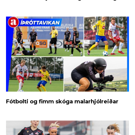
Fótbolti og fimm skóga malarhjólreiðar