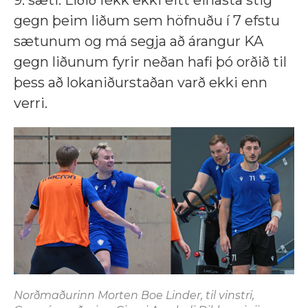
9. sæti. Liðið fékk ekki eitt einasta stig
gegn þeim liðum sem höfnuðu í 7 efstu
sætunum og má segja að árangur KA
gegn liðunum fyrir neðan hafi þó orðið til
þess að lokaniðurstaðan varð ekki enn
verri.
Norðmaðurinn Morten Boe Linder, til vinstri,