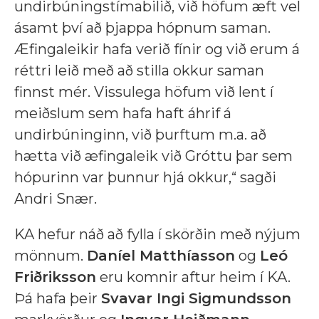
undirbúningstímabilið, við höfum æft vel
ásamt því að þjappa hópnum saman.
Æfingaleikir hafa verið fínir og við erum á
réttri leið með að stilla okkur saman
finnst mér. Vissulega höfum við lent í
meiðslum sem hafa haft áhrif á
undirbúninginn, við þurftum m.a. að
hætta við æfingaleik við Gróttu þar sem
hópurinn var þunnur hjá okkur,“ sagði
Andri Snær.
KA hefur náð að fylla í skörðin með nýjum
mönnum.
Daníel Matthíasson
og
Leó
Friðriksson
eru komnir aftur heim í KA.
Þá hafa þeir
Svavar Ingi Sigmundsson