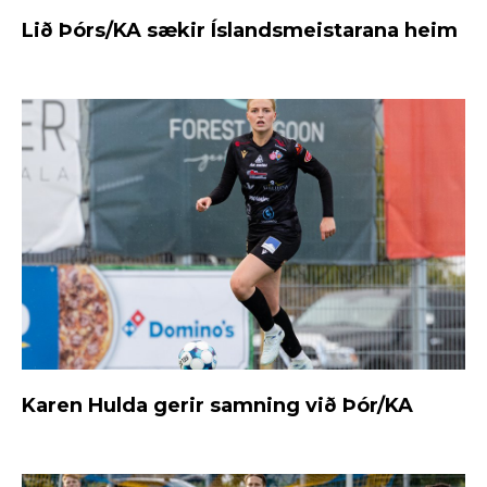
Lið Þórs/KA sækir Íslandsmeistarana heim
Karen Hulda gerir samning við Þór/KA