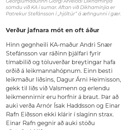
Georgíumaðurinn Giorgi Arvelodi Dikhaminjia
sömdu við KA í sumar. Aftan við Dikhaminjia er
Patrekur Stefánsson í „hjóltúr“ á æfingunni í gær.
Verður jafnara mót en oft áður
Hinn gegnheili KA-maður Andri Snær
Stefánsson var ráðinn þjálfari fyrir
tímabilið og töluverðar breytingar hafa
orðið á leikmannahópnum. Einn besti
leikmaður liðsins, Dagur Árni Heimisson,
gekk til liðs við Valsmenn og erlendu
leikmennirnir eru horfnir á braut. Þar að
auki verða Arnór Ísak Haddsson og Einar
Rafn Eiðsson ekki klárir í slaginn strax.
Einar Rafn gegnir að auki stöðu