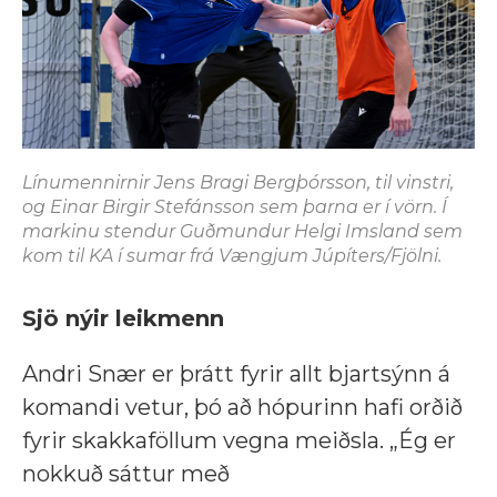
Línumennirnir Jens Bragi Bergþórsson, til vinstri,
og Einar Birgir Stefánsson sem þarna er í vörn. Í
markinu stendur Guðmundur Helgi Imsland sem
kom til KA í sumar frá Vængjum Júpíters/Fjölni.
Sjö nýir leikmenn
Andri Snær er þrátt fyrir allt bjartsýnn á
komandi vetur, þó að hópurinn hafi orðið
fyrir skakkaföllum vegna meiðsla. „Ég er
nokkuð sáttur með