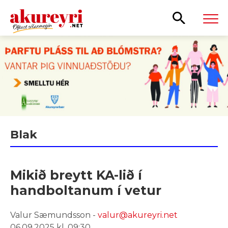
Leita
Blak
Mikið breytt KA-lið í
handboltanum í vetur
Valur Sæmundsson -
valur@akureyri.net
06.09.2025 kl. 09:30