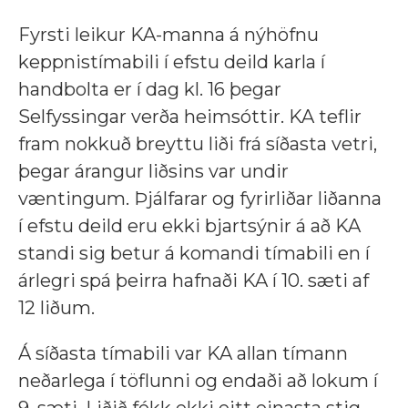
Fyrsti leikur KA-manna á nýhöfnu
keppnistímabili í efstu deild karla í
handbolta er í dag kl. 16 þegar
Selfyssingar verða heimsóttir. KA teflir
fram nokkuð breyttu liði frá síðasta vetri,
þegar árangur liðsins var undir
væntingum. Þjálfarar og fyrirliðar liðanna
í efstu deild eru ekki bjartsýnir á að KA
standi sig betur á komandi tímabili en í
árlegri spá þeirra hafnaði KA í 10. sæti af
12 liðum.
Á síðasta tímabili var KA allan tímann
neðarlega í töflunni og endaði að lokum í