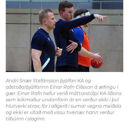
Andri Snær Stefánsson þjálfari KA og
aðstoðarþjálfarinn Einar Rafn Eiðsson á æfingu í
gær. Einar Rafn hefur verið máttarstólpi KA-liðsins
sem leikmaður undanfarin ár en verður ekki í því
hlutverki strax; fór í aðgerð í sumar vegna meiðsla
og ekki er vitað með vissu hvenær hann verður
tilbúinn í slaginn.