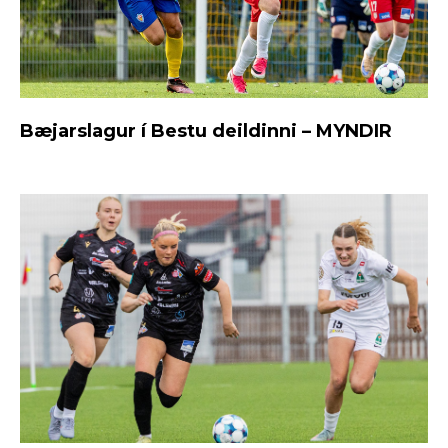
Bæjarslagur í Bestu deildinni – MYNDIR