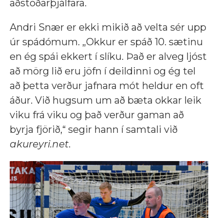
aðstoðarþjálfara.
Andri Snær er ekki mikið að velta sér upp
úr spádómum. „Okkur er spáð 10. sætinu
en ég spái ekkert í slíku. Það er alveg ljóst
að mörg lið eru jöfn í deildinni og ég tel
að þetta verður jafnara mót heldur en oft
áður. Við hugsum um að bæta okkar leik
viku frá viku og það verður gaman að
byrja fjörið,“ segir hann í samtali við
akureyri.net
.