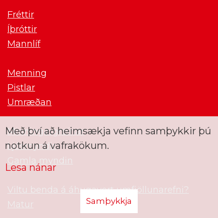
Fréttir
Íþróttir
Mannlíf
Menning
Pistlar
Umræðan
Með því að heimsækja vefinn samþykkir þú
Minningargreinar
notkun á vafrakökum.
Ljósmyndir
Gamla myndin
Lesa nánar
Viltu benda á áhugavert umfjöllunarefni?
Samþykkja
Matur