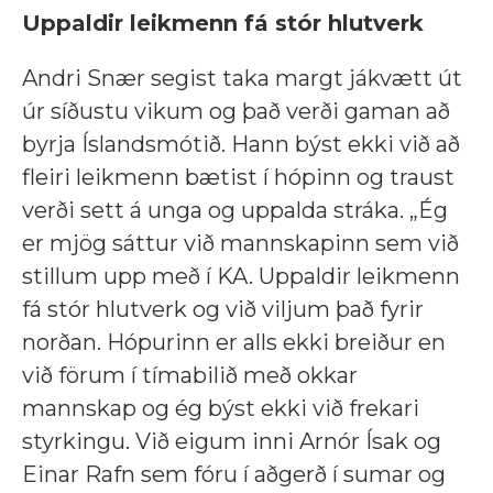
Uppaldir leikmenn fá stór hlutverk
Andri Snær segist taka margt jákvætt út
úr síðustu vikum og það verði gaman að
byrja Íslandsmótið. Hann býst ekki við að
fleiri leikmenn bætist í hópinn og traust
verði sett á unga og uppalda stráka. „Ég
er mjög sáttur við mannskapinn sem við
stillum upp með í KA. Uppaldir leikmenn
fá stór hlutverk og við viljum það fyrir
norðan. Hópurinn er alls ekki breiður en
við förum í tímabilið með okkar
mannskap og ég býst ekki við frekari
styrkingu. Við eigum inni Arnór Ísak og
Einar Rafn sem fóru í aðgerð í sumar og