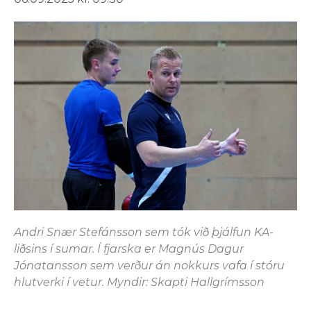
Andri Snær Stefánsson sem tók við þjálfun KA-
liðsins í sumar. Í fjarska er Magnús Dagur
Jónatansson sem verður án nokkurs vafa í stóru
hlutverki í vetur. Myndir: Skapti Hallgrímsson