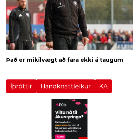
Það er mikilvægt að fara ekki á taugum
Íþróttir
Handknattleikur
KA