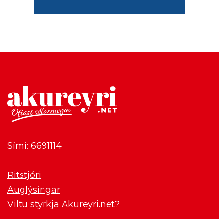
Sími: 6691114
Ritstjóri
Auglýsingar
Viltu styrkja Akureyri.net?