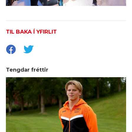
TIL BAKA Í YFIRLIT
Tengdar fréttir