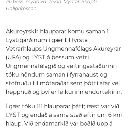
að þessi mynd var tekin. Myndir: Skapti
Hallgrímsson
Akureyrskir hlauparar komu saman í
Lystigarðinum í gær til fyrsta
Vetrarhlaups Ungmennafélags Akureyrar
(UFA) og LYST á þessum vetri.
Ungmennafélagið og veitingastaðurinn
tóku höndum saman í fyrrahaust og
stofnuðu til mótaraðar sem þótti afar vel
heppnuð og því er leikurinn endurtekinn.
Í gær tóku 111 hlauparar þátt; ræst var við
LYST og endað á sama stað eftir um 6 km
hlaup. Við endamarkið var boðið upp á