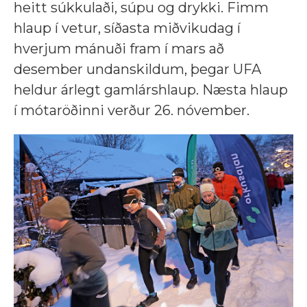
heitt súkkulaði, súpu og drykki. Fimm
hlaup í vetur, síðasta miðvikudag í
hverjum mánuði fram í mars að
desember undanskildum, þegar UFA
heldur árlegt gamlárshlaup. Næsta hlaup
í mótaröðinni verður 26. nóvember.