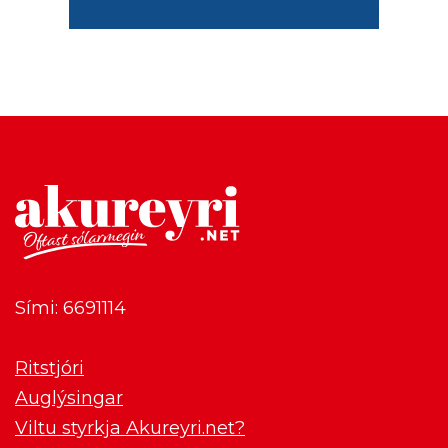
Sími: 6691114
Ritstjóri
Auglýsingar
Viltu styrkja Akureyri.net?