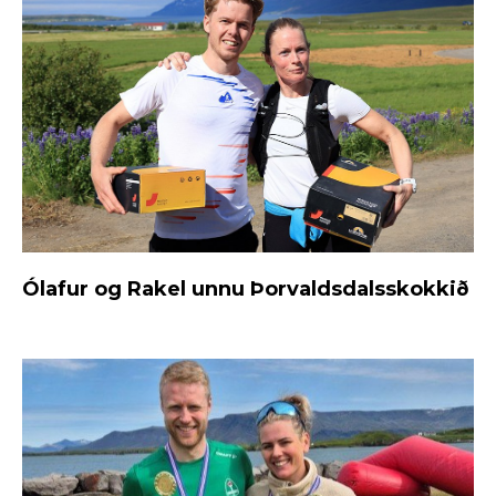
Ólafur og Rakel unnu Þorvaldsdalsskokkið