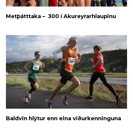
Metþátttaka – 300 í Akureyrarhlaupinu
Baldvin hlýtur enn eina viðurkenninguna