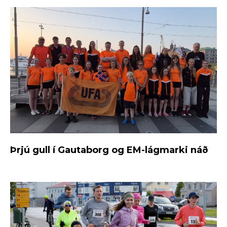
Þrjú gull í Gautaborg og EM-lágmarki náð