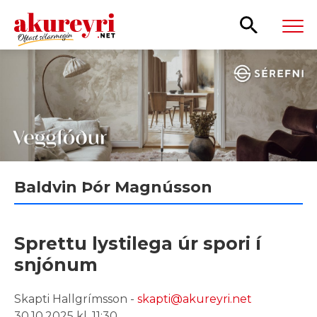
Leita
Baldvin Þór Magnússon
Sprettu lystilega úr spori í
snjónum
Skapti Hallgrímsson -
skapti@akureyri.net
30.10.2025 kl. 11:30