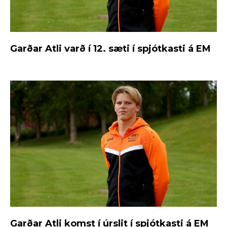
Garðar Atli varð í 12. sæti í spjótkasti á EM
Garðar Atli komst í úrslit í spjótkasti á EM