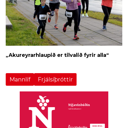
„Akureyrarhlaupið er tilvalið fyrir alla“
Mannlíf
Frjálsíþróttir