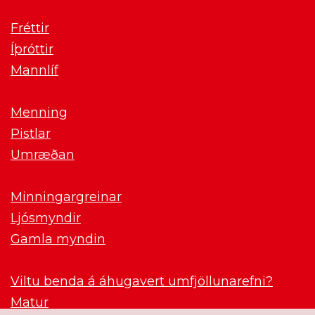
Fréttir
Íþróttir
Mannlíf
Menning
Pistlar
Umræðan
Minningargreinar
Ljósmyndir
Gamla myndin
Viltu benda á áhugavert umfjöllunarefni?
Matur