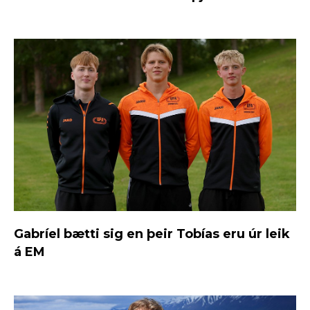
Gabríel bætti sig en þeir Tobías eru úr leik
á EM