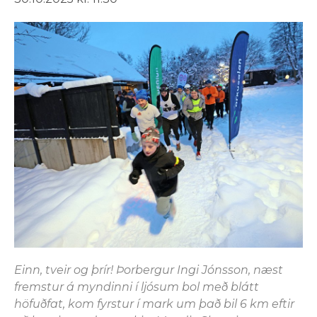
Einn, tveir og þrír! Þorbergur Ingi Jónsson, næst
fremstur á myndinni í ljósum bol með blátt
höfuðfat, kom fyrstur í mark um það bil 6 km eftir