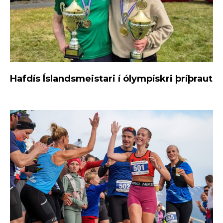
Hafdís Íslandsmeistari í ólympískri þríþraut