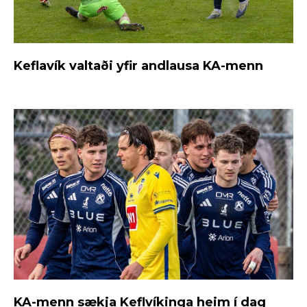
Keflavík valtaði yfir andlausa KA-menn
KA-menn sækja Keflvíkinga heim í dag