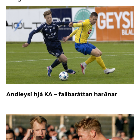
Andleysi hjá KA – fallbaráttan harðnar