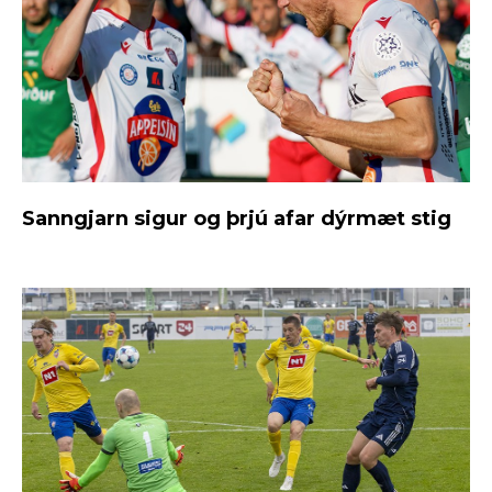
Sanngjarn sigur og þrjú afar dýrmæt stig