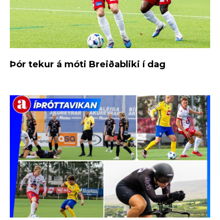
Þór tekur á móti Breiðabliki í dag