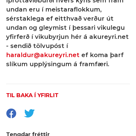
íþróttaviðburði hvers kyns sem fram
undan eru í meistaraflokkum,
sérstaklega ef eitthvað verður út
undan og gleymist í þessari vikulegu
yfirferð í vikubyrjun hér á akureyri.net
- sendið tölvupóst í
haraldur@akureyri.net
ef koma þarf
slíkum upplýsingum á framfæri.
TIL BAKA Í YFIRLIT
Tengdar fréttir