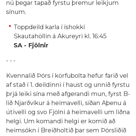
nú þegar tapað fyrstu þremur leikjum
sínum.
Toppdeild karla í íshokkí
Skautahöllin á Akureyri kl. 16:45
SA - Fjölnir
- - -
Kvennalið Þórs í körfubolta hefur farið vel
af stað í 1. deildinni í haust og unnið fyrstu
þrjá leiki sína með afgerandi mun, fyrst B-
lið Njarðvíkur á heimavelli, síðan Aþenu á
útivelli og svo Fjölni á heimavelli um liðna
helgi. Um komandi helgi er komið að
heimsókn í Breiðholtið þar sem Þórsliðið