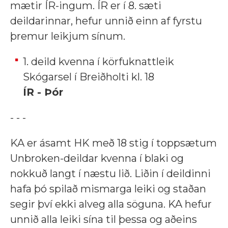
mætir ÍR-ingum. ÍR er í 8. sæti
deildarinnar, hefur unnið einn af fyrstu
þremur leikjum sínum.
1. deild kvenna í körfuknattleik
Skógarsel í Breiðholti kl. 18
ÍR - Þór
- - -
KA er ásamt HK með 18 stig í toppsætum
Unbroken-deildar kvenna í blaki og
nokkuð langt í næstu lið. Liðin í deildinni
hafa þó spilað mismarga leiki og staðan
segir því ekki alveg alla söguna. KA hefur
unnið alla leiki sína til þessa og aðeins