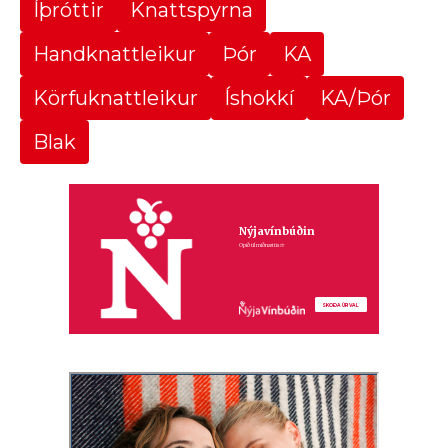
Íþróttir
Knattspyrna
Handknattleikur
Þór
KA
Körfuknattleikur
Íshokkí
KA/Þór
Blak