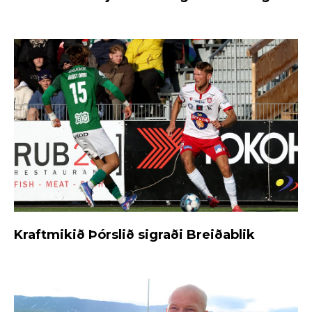
Kraftmikið Þórslið sigraði Breiðablik