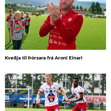
Kveðja til Þórsara frá Aroni Einari