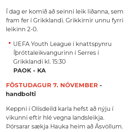
Í dag er komið að seinni leik liðanna, sem
fram fer í Grikklandi. Grikkirnir unnu fyrri
leikinn 2-0.
UEFA Youth League í knattspynru
Íþróttaleikvangurinn í Serres í
Grikklandi kl. 15:30
PAOK - KA
FÖSTUDAGUR 7. NÓVEMBER
-
handbolti
Keppni í Olísdeild karla hefst að nýju í
vikunni eftir hlé vegna landsleikja.
Þórsarar sækja Hauka heim að Ásvöllum.