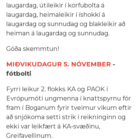
laugardag, útileikir í körfubolta á
laugardag, heimaleikir í íshokkí á
laugardag og sunnudag og blakleikir að
heiman á laugardag og sunnudag.
Góða skemmtun!
MIÐVIKUDAGUR 5. NÓVEMBER
-
fótbolti
Fyrri leikur 2. flokks KA og PAOK í
Evrópumóti ungmenna í knattspyrnu fór
fram í Boganum fyrir tveimur vikum eftir
að snjókoma setti strik í reikninginn og
ekki var leikfært á KA-svæðinu,
Greifavellinum.