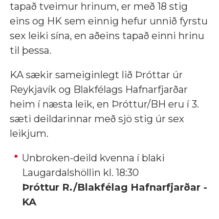
tapað tveimur hrinum, er með 18 stig
eins og HK sem einnig hefur unnið fyrstu
sex leiki sína, en aðeins tapað einni hrinu
til þessa.
KA sækir sameiginlegt lið Þróttar úr
Reykjavík og Blakfélags Hafnarfjarðar
heim í næsta leik, en Þróttur/BH eru í 3.
sæti deildarinnar með sjö stig úr sex
leikjum.
Unbroken-deild kvenna í blaki
Laugardalshöllin kl. 18:30
Þróttur R./Blakfélag Hafnarfjarðar -
KA