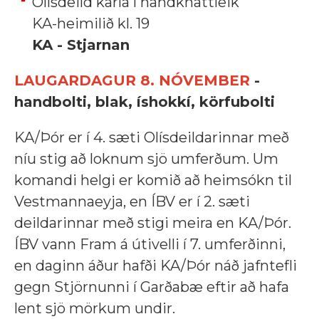
Olísdeild karla í handknattleik
KA-heimilið kl. 19
KA - Stjarnan
LAUGARDAGUR 8. NÓVEMBER
-
handbolti, blak, íshokkí, körfubolti
KA/Þór er í 4. sæti Olísdeildarinnar með
níu stig að loknum sjö umferðum. Um
komandi helgi er komið að heimsókn til
Vestmannaeyja, en ÍBV er í 2. sæti
deildarinnar með stigi meira en KA/Þór.
ÍBV vann Fram á útivelli í 7. umferðinni,
en daginn áður hafði KA/Þór náð jafntefli
gegn Stjörnunni í Garðabæ eftir að hafa
lent sjö mörkum undir.