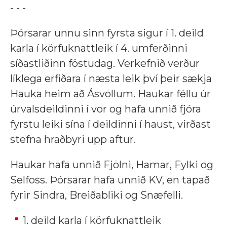
- - -
Þórsarar unnu sinn fyrsta sigur í 1. deild
karla í körfuknattleik í 4. umferðinni
síðastliðinn föstudag. Verkefnið verður
líklega erfiðara í næsta leik því þeir sækja
Hauka heim að Ásvöllum. Haukar féllu úr
úrvalsdeildinni í vor og hafa unnið fjóra
fyrstu leiki sína í deildinni í haust, virðast
stefna hraðbyri upp aftur.
Haukar hafa unnið Fjölni, Hamar, Fylki og
Selfoss. Þórsarar hafa unnið KV, en tapað
fyrir Sindra, Breiðabliki og Snæfelli.
1. deild karla í körfuknattleik