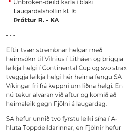
Unbroken-deild karla í blaki
Laugardalshöllin kl. 16
Þróttur R. - KA
- - -
Eftir tvær strembnar helgar með
heimsókn til Vilnius í Litháen og þriggja
leikja helgi í Continental Cup og svo strax
tveggja leikja helgi hér heima fengu SA
Víkingar frí frá keppni um liðna helgi. En
nú tekur alvaran við aftur og komið að
heimaleik gegn Fjölni á laugardag.
SA hefur unnið tvo fyrstu leiki sína í A-
hluta Toppdeildarinnar, en Fjölnir hefur