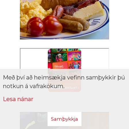
Með því að heimsækja vefinn samþykkir þú
notkun á vafrakökum.
Lesa nánar
Samþykkja