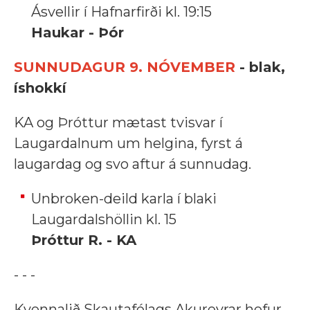
Ásvellir í Hafnarfirði kl. 19:15
Haukar - Þór
SUNNUDAGUR 9. NÓVEMBER
- blak,
íshokkí
KA og Þróttur mætast tvisvar í
Laugardalnum um helgina, fyrst á
laugardag og svo aftur á sunnudag.
Unbroken-deild karla í blaki
Laugardalshöllin kl. 15
Þróttur R. - KA
- - -
Kvennalið Skautafélags Akureyrar hefur