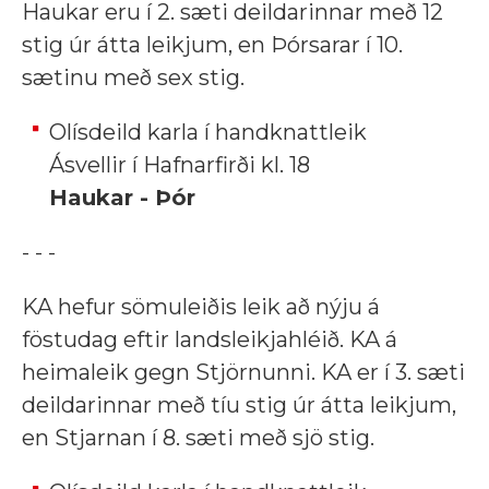
Haukar eru í 2. sæti deildarinnar með 12
stig úr átta leikjum, en Þórsarar í 10.
sætinu með sex stig.
Olísdeild karla í handknattleik
Ásvellir í Hafnarfirði kl. 18
Haukar - Þór
- - -
KA hefur sömuleiðis leik að nýju á
föstudag eftir landsleikjahléið. KA á
heimaleik gegn Stjörnunni. KA er í 3. sæti
deildarinnar með tíu stig úr átta leikjum,
en Stjarnan í 8. sæti með sjö stig.