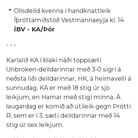
Olísdeild kvenna í handknattleik
Íþróttamiðstöð Vestmannaeyja kl. 14
ÍBV - KA/Þór
- - -
Karlalið KA í blaki náði toppsæti
Unbroken-deildarinnar með 3-0 sigri á
neðsta liði deildarinnar, HK, á heimavelli á
sunnudag. KA er með 18 stig úr sjö
leikjum, en Hamar með stigi minna. Á
laugardag er komið að útileik gegn Þrótti
R. sem er í 3. sæti deildarinnar með 14
stig úr sex leikjum.