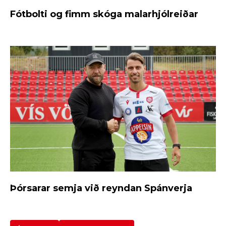
Fótbolti og fimm skóga malarhjólreiðar
Þórsarar semja við reyndan Spánverja