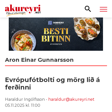
Leita
Aron Einar Gunnarsson
Evrópufótbolti og mörg lið á
ferðinni
Haraldur Ingólfsson -
haraldur@akureyri.net
05.11.2025 kl. 11:00