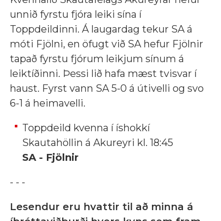
unnið fyrstu fjóra leiki sína í
Toppdeildinni. Á laugardag tekur SA á
móti Fjölni, en öfugt við SA hefur Fjölnir
tapað fyrstu fjórum leikjum sínum á
leiktíðinni. Þessi lið hafa mæst tvisvar í
haust. Fyrst vann SA 5-0 á útivelli og svo
6-1 á heimavelli.
Toppdeild kvenna í íshokkí
Skautahöllin á Akureyri kl. 18:45
SA - Fjölnir
- - -
Lesendur eru hvattir til að minna á