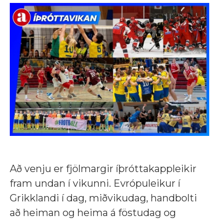
Að venju er fjölmargir íþróttakappleikir
fram undan í vikunni. Evrópuleikur í
Grikklandi í dag, miðvikudag, handbolti
að heiman og heima á föstudag og