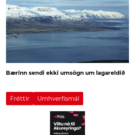
Bærinn sendi ekki umsögn um lagareldið
Fréttir
Umhverfismál