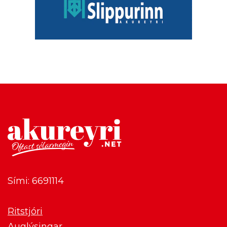
Sími: 6691114
Ritstjóri
Auglýsingar