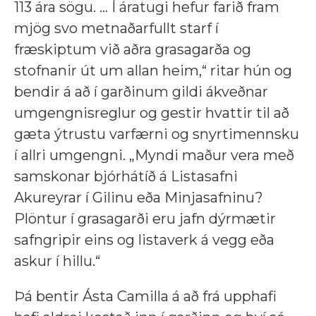
113 ára sögu. ... Í áratugi hefur farið fram
mjög svo metnaðarfullt starf í
fræskiptum við aðra grasagarða og
stofnanir út um allan heim,“ ritar hún og
bendir á að í garðinum gildi ákveðnar
umgengnisreglur og gestir hvattir til að
gæta ýtrustu varfærni og snyrtimennsku
í allri umgengni. „Myndi maður vera með
samskonar bjórhátíð á Listasafni
Akureyrar í Gilinu eða Minjasafninu?
Plöntur í grasagarði eru jafn dýrmætir
safngripir eins og listaverk á vegg eða
askur í hillu.“
Þá bentir Ásta Camilla á að frá upphafi