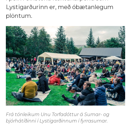
Lystigarðurinn er, með óbætanlegum
plöntum.
Frá tónleikum Unu Torfadóttur á Sumar- og
bjórhátíðinni í Lystigarðinnum í fyrrasumar.