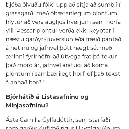
bjóða ölvuðu fólki upp að sitja að sumbli í
grasagarði með óbætanlegum plöntum
hlýtur að vera augljós hverjum sem horfa
vill. Þessar plöntur verða ekki keyptar í
næstu garðyrkjuverslun eða fræið pantað
á netinu og jafnvel þótt hægt sé, með
ærinni fyrirhöfn, að útvega fræ þá tekur
það mörg ár, jafnvel áratugi að koma
plöntum í sambærilegt horf, ef það tekst
á annað borð.“
Bjórhátíð á Listasafninu og
Minjasafninu?
Ásta Camilla Gylfadóttir, sem
starfaði
sem garðyrkjufræðingur í Lystigarðinum