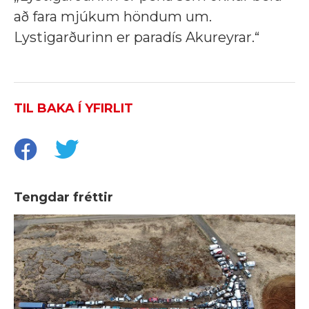
að fara mjúkum höndum um.
Lystigarðurinn er paradís Akureyrar.“
TIL BAKA Í YFIRLIT
Tengdar fréttir