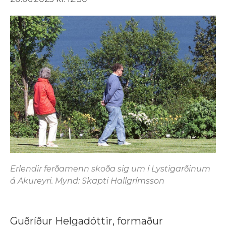
Erlendir ferðamenn skoða sig um í Lystigarðinum
á Akureyri. Mynd: Skapti Hallgrímsson
Guðríður Helgadóttir, formaður