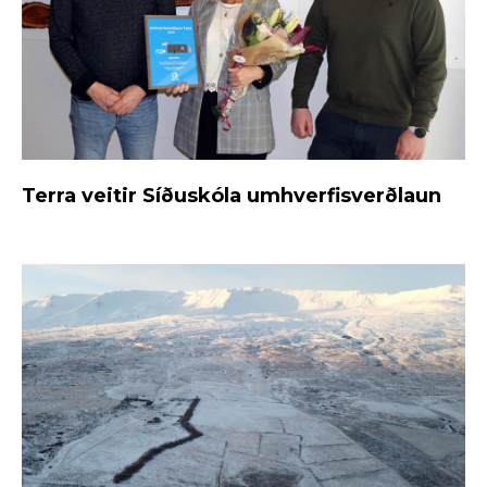
Terra veitir Síðuskóla umhverfisverðlaun