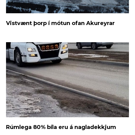
Vistvænt þorp í mótun ofan Akureyrar
Rúmlega 80% bíla eru á nagladekkjum