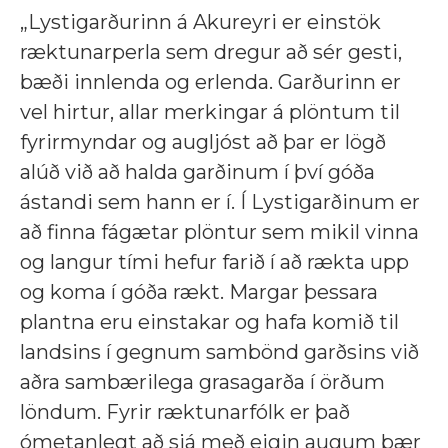
„Lystigarðurinn á Akureyri er einstök
ræktunarperla sem dregur að sér gesti,
bæði innlenda og erlenda. Garðurinn er
vel hirtur, allar merkingar á plöntum til
fyrirmyndar og augljóst að þar er lögð
alúð við að halda garðinum í því góða
ástandi sem hann er í. Í Lystigarðinum er
að finna fágætar plöntur sem mikil vinna
og langur tími hefur farið í að rækta upp
og koma í góða rækt. Margar þessara
plantna eru einstakar og hafa komið til
landsins í gegnum sambönd garðsins við
aðra sambærilega grasagarða í örðum
löndum. Fyrir ræktunarfólk er það
ómetanlegt að sjá með eigin augum þær