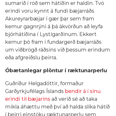
sumarið í röð sem hátíðin er haldin. Tvö
erindi voru kynnt á fundi bæjarráðs
Akureyrarbæjar í gær þar sem fram
kemur gagnrýni á þá ákvörðun að leyfa
bjórhátíðina í Lystigarðinum. Ekkert
kemur þó fram í fundargerð bæjarráðs
um viðbrögð ráðsins við þessum erindum
eða afgreiðslu þeirra.
Óbætanlegar plöntur í ræktunarperlu
Guðríður Helgadóttir, formaður
Garðyrkjufélags Íslands
bendir á í sinu
erindi til bæjarins
að verið sé að taka
mikla áhættu með því að halda slíka hátíð
í þeirri einstöku ræktunarperlu sem