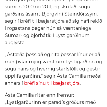
sumrin 2010 og 2011, og skrifaði sögu
garðsins ásamt Björgvini Steindórssyni,
segir í bréfi til bæjarstjóra að sig hafi rekið
í rogastans þegar hún sá væntanlega
Sumar- og bjórhátíð í Lystigarðinum
auglýsta.
„Ástæða þess að ég rita þessar línur er að
mér þykir mjög vænt um Lystigarðinn og
sögu hans og hvernig starfsfólk og gestir
upplifa garðinn,“ segir Ásta Camilla meðal
annars í
bréfi sínu til bæjarstjóra
.
Ásta Camilla ritar enn fremur:
„Lystigarðurinn er paradís gróðurs með