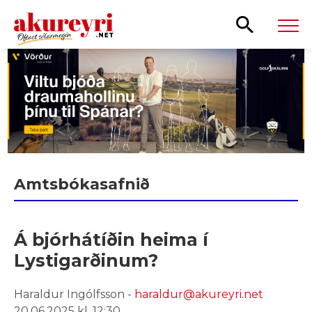
Leita
Amtsbókasafnið
Á bjórhátíðin heima í
Lystigarðinum?
Haraldur Ingólfsson -
haraldur@akureyri.net
20.06.2025 kl. 12:30