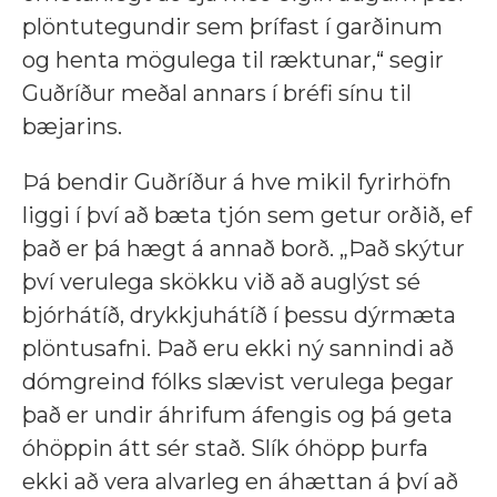
plöntutegundir sem þrífast í garðinum
og henta mögulega til ræktunar,“ segir
Guðríður meðal annars í bréfi sínu til
bæjarins.
Þá bendir Guðríður á hve mikil fyrirhöfn
liggi í því að bæta tjón sem getur orðið, ef
það er þá hægt á annað borð. „Það skýtur
því verulega skökku við að auglýst sé
bjórhátíð, drykkjuhátíð í þessu dýrmæta
plöntusafni. Það eru ekki ný sannindi að
dómgreind fólks slævist verulega þegar
það er undir áhrifum áfengis og þá geta
óhöppin átt sér stað. Slík óhöpp þurfa
ekki að vera alvarleg en áhættan á því að