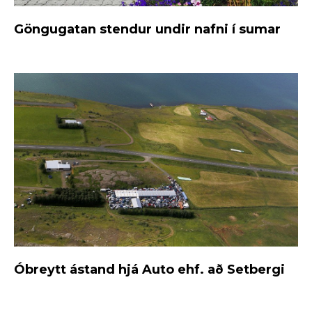
Göngugatan stendur undir nafni í sumar
Óbreytt ástand hjá Auto ehf. að Setbergi