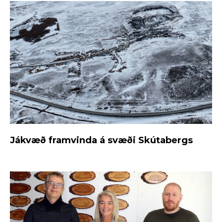
Jákvæð framvinda á svæði Skútabergs