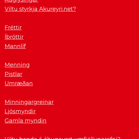
Viltu styrkja Akureyri.net?
Fréttir
Íþróttir
Mannlíf
Menning
Pistlar
Umræðan
Minningargreinar
Ljósmyndir
Gamla myndin