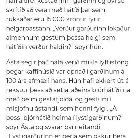
hafi aldrei kostað inn í garðinn og því sé
skrítið að vera með hátíð þar sem
rukkaðar eru 15.000 krónur fyrir
helgarpassann. „Verður garðurinn lokaður
almennum gestum þessa helgi sem
hátíðin verður haldin?“ spyr hún.
Ásta segir það hafa verið mikla lyftistöng
þegar kaffihúsið var opnað í garðinum á
100 ára afmæli hans. Hún hafi ekkert út á
rekstur þess að setja, aðeins bjórhátíðiina
með þeim gestafjölda, og gestum í
misjöfnu ástandi, sem henni fylgi. „Á
þessi bjórhátíð heima í lystigarðinum?“
spyr Ásta og svarar því neitandi.
„Lystigarðurinn er perla sem okkur bera