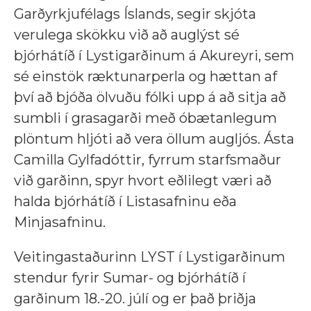
Garðyrkjufélags Íslands, segir skjóta
verulega skökku við að auglýst sé
bjórhátíð í Lystigarðinum á Akureyri, sem
sé einstök ræktunarperla og hættan af
því að bjóða ölvuðu fólki upp á að sitja að
sumbli í grasagarði með óbætanlegum
plöntum hljóti að vera öllum augljós. Ásta
Camilla Gylfadóttir, fyrrum starfsmaður
við garðinn, spyr hvort eðlilegt væri að
halda bjórhátíð í Listasafninu eða
Minjasafninu.
Veitingastaðurinn LYST í Lystigarðinum
stendur fyrir Sumar- og bjórhátíð í
garðinum 18.-20. júlí og er það þriðja