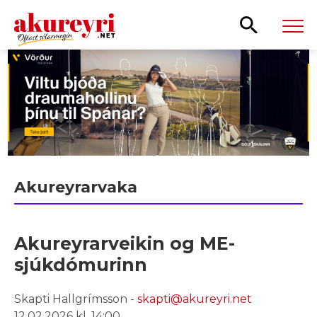
Leita
Akureyrarvaka
Akureyrarveikin og ME-
sjúkdómurinn
Skapti Hallgrímsson -
skapti@akureyri.net
12.02.2026 kl. 14:00