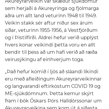
Akureyrarveikin var skæður sjúkdómur
sem herjaði á Akureyringa og fjölmarga
aðra um allt land veturinn 1948 til 1949.
Veikin stakk sér aftur niður sex árum
síðar, veturinn 1955-1956, á Vestfjörðum
og í Þistilfirði. Aldrei hefur verið upplýst
hvers konar veikindi þetta voru en allt
bendir til þess að um hafi verið að ræða
veirusýkingu af einhverjum toga.
„Það hefur komið í ljós að sláandi líkindi
eru með afleiðingum Akureyrarveikinnar
og langvarandi eftirköstum COVID 19 og
ME-sjúkdómnum. Þetta kemur skýrt
fram í bók Óskars Þórs Halldórssonar um
Akureyrarveikina sem kom út á síðasta