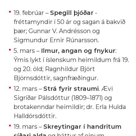
19. febrúar –
Spegill þjóðar
-
fréttamyndir í 50 ár og sagan á bakvið
þær; Gunnar V. Andrésson og
Sigmundur Ernir Rúnarsson.
5. mars –
Ilmur, angan og fnykur
:
Ýmis lykt í íslenskum heimildum frá 19.
og 20. öld; Ragnhildur Björt
Björnsdóttir, sagnfræðingur.
12. mars –
Strá fyrir straumi
. Ævi
Sigríðar Pálsdóttur (1809–1871) og
brotakenndar heimildir; dr. Erla Hulda
Halldórsdóttir.
19. mars –
Skreytingar í handritum
síðari alda
og þáttur af einum