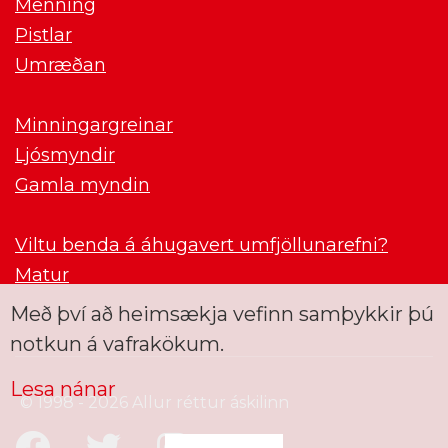
Menning
Pistlar
Umræðan
Minningargreinar
Ljósmyndir
Gamla myndin
Viltu benda á áhugavert umfjöllunarefni?
Matur
Með því að heimsækja vefinn samþykkir þú
notkun á vafrakökum.
Lesa nánar
© 1998 - 2026 Allur réttur áskilinn