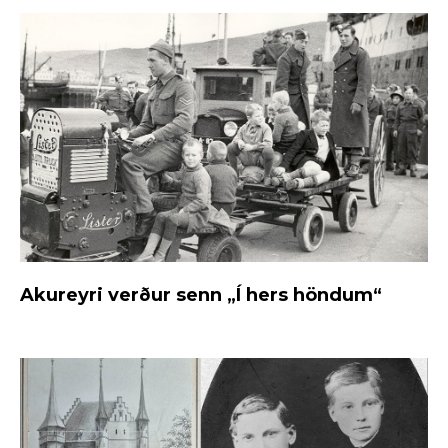
Akureyri verður senn „Í hers höndum“