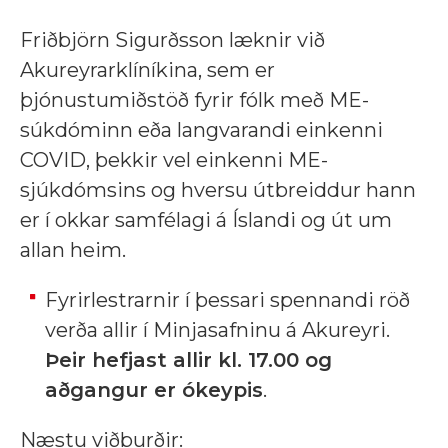
Friðbjörn Sigurðsson læknir við
Akureyrarklíníkina, sem er
þjónustumiðstöð fyrir fólk með ME-
súkdóminn eða langvarandi einkenni
COVID, þekkir vel einkenni ME-
sjúkdómsins og hversu útbreiddur hann
er í okkar samfélagi á Íslandi og út um
allan heim.
Fyrirlestrarnir í þessari spennandi röð
verða allir í Minjasafninu á Akureyri.
Þeir hefjast allir kl. 17.00 og
aðgangur er ókeypis
.
Næstu viðburðir: