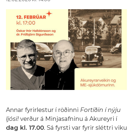
Annar fyrirlestur í röðinni
Fortíðin í nýju
ljósi!
verður á Minjasafninu á Akureyri í
dag kl. 17.00
. Sá fyrsti var fyrir sléttri viku