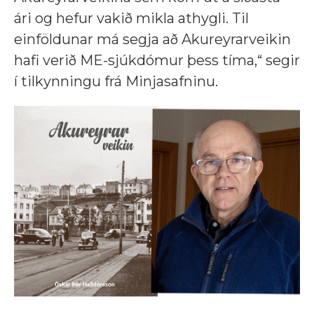
ári og hefur vakið mikla athygli. Til
einföldunar má segja að Akureyrarveikin
hafi verið ME-sjúkdómur þess tíma,“ segir
í tilkynningu frá Minjasafninu.