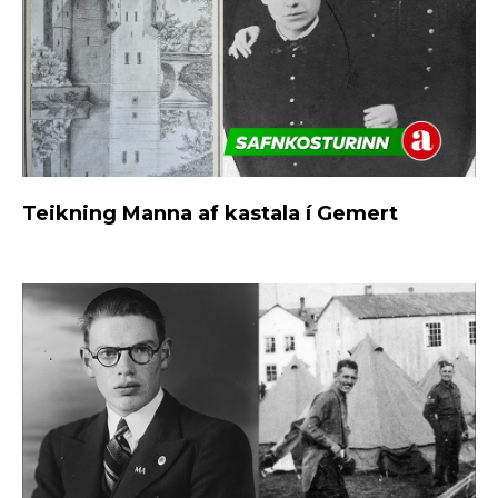
Teikning Manna af kastala í Gemert