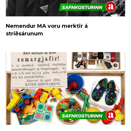
Nemendur MA voru merktir á
stríðsárunum