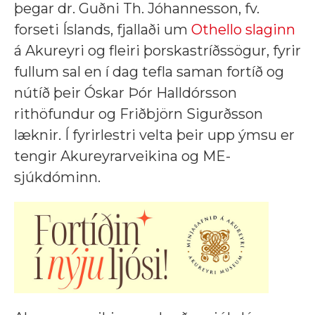
þegar dr. Guðni Th. Jóhannesson, fv.
forseti Íslands, fjallaði um
Othello slaginn
á Akureyri og fleiri þorskastríðssögur, fyrir
fullum sal en í dag tefla saman fortíð og
nútíð þeir Óskar Þór Halldórsson
rithöfundur og Friðbjörn Sigurðsson
læknir. Í fyrirlestri velta þeir upp ýmsu er
tengir Akureyrarveikina og ME-
sjúkdóminn.