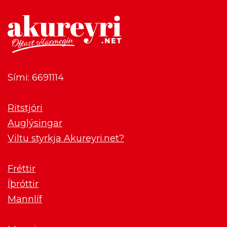
Sími: 6691114
Ritstjóri
Auglýsingar
Viltu styrkja Akureyri.net?
Fréttir
Íþróttir
Mannlíf