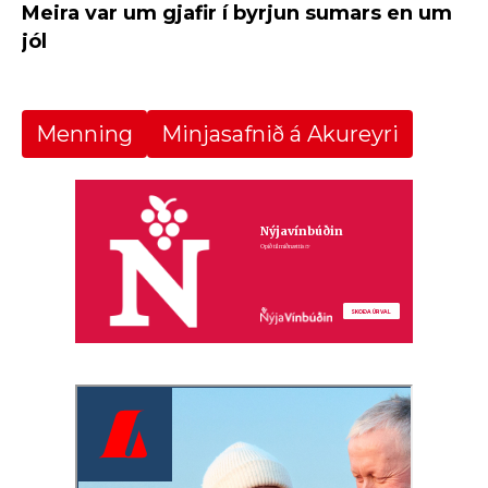
Meira var um gjafir í byrjun sumars en um
jól
Menning
Minjasafnið á Akureyri