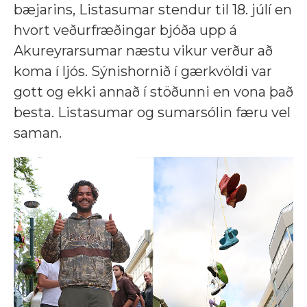
bæjarins, Listasumar stendur til 18. júlí en
hvort veðurfræðingar bjóða upp á
Akureyrarsumar næstu vikur verður að
koma í ljós. Sýnishornið í gærkvöldi var
gott og ekki annað í stöðunni en vona það
besta. Listasumar og sumarsólin færu vel
saman.