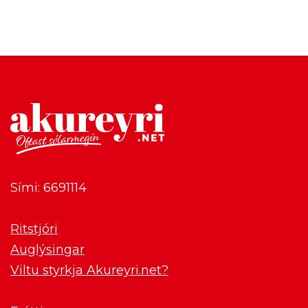
Sími: 6691114
Ritstjóri
Auglýsingar
Viltu styrkja Akureyri.net?