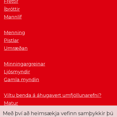
Fréttir
Íþróttir
Mannlíf
Menning
Pistlar
Umræðan
Minningargreinar
Ljósmyndir
Gamla myndin
Viltu benda á áhugavert umfjöllunarefni?
Matur
Með því að heimsækja vefinn samþykkir þú