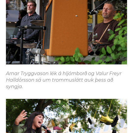
Arnar Tryggvason lék á hljómborð og Valur Freyr
Halldórsson sá um trommuslátt auk þess að
syngja.