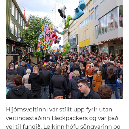
Hljómsveitinni var stillt upp fyrir utan
veitingastaðinn Backpackers og var það
vel til fundið. Leikinn hófu söngvarinn og