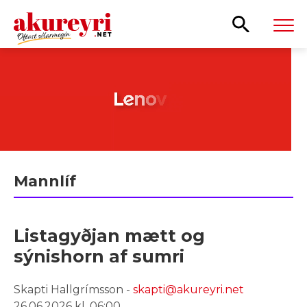
Leita
Mannlíf
Listagyðjan mætt og
sýnishorn af sumri
Skapti Hallgrímsson -
skapti@akureyri.net
26.06.2026 kl. 06:00