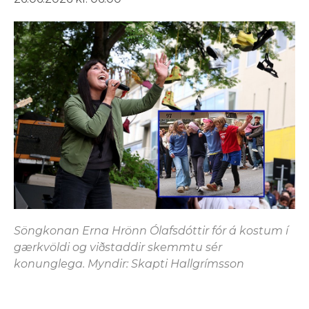
Söngkonan Erna Hrönn Ólafsdóttir fór á kostum í
gærkvöldi og viðstaddir skemmtu sér
konunglega. Myndir: Skapti Hallgrímsson