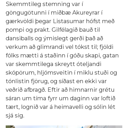
Skemmtileg stemning var í
göngugötunni í miðbæ Akureyrar í
gærkvöldi þegar Listasumar hófst með
pompi og prakt. Gilfélagið bauð til
dansiballs og ýmislegt gerði það að
verkum að glimrandi vel tókst til; fjöldi
fólks mætti á staðinn í góðu skapi, gatan
var skemmtilega skreytt óteljandi
skópörum, hljómsveitin í miklu stuði og
tónlistin fjörug, og síðast en ekki var
veðrið afbragð. Eftir að himnarnir grétu
sáran um tíma fyrr um daginn var loftið
tært, lognið var á heimavelli og sólin lét
sjá sig.