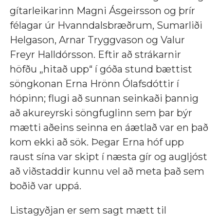
gítarleikarinn Magni Ásgeirsson og þrír
félagar úr Hvanndalsbræðrum, Sumarliði
Helgason, Arnar Tryggvason og Valur
Freyr Halldórsson. Eftir að strákarnir
höfðu „hitað upp“ í góða stund bættist
söngkonan Erna Hrönn Ólafsdóttir í
hópinn; flugi að sunnan seinkaði þannig
að akureyrski söngfuglinn sem þar býr
mætti aðeins seinna en áætlað var en það
kom ekki að sök. Þegar Erna hóf upp
raust sína var skipt í næsta gír og augljóst
að viðstaddir kunnu vel að meta það sem
boðið var uppá.
Listagyðjan er sem sagt mætt til