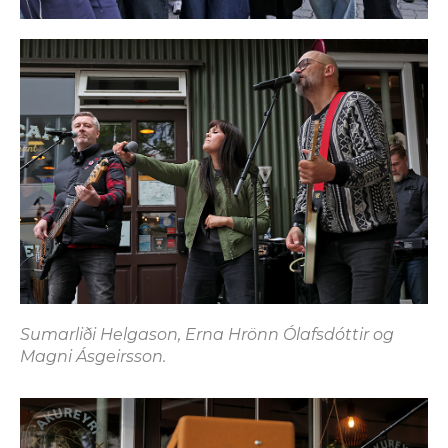
Sumarliði Helgason, Erna Hrönn Ólafsdóttir og
Magni Ásgeirsson.